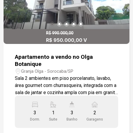
R$ 990.000,00
R$ 950.000,00 V
Apartamento a vendo no Olga
Botanique
Granja Olga - Sorocaba/SP
Sala 2 ambientes em piso porcelanato, lavabo,
área gourmet com churrasqueira, integrada com a
sala de jantar e cozinha ampla com pia em granito
são Gabriel, área de serviço, varanda técnica para
aparelhos de ar condicionados, 3 dormitórios 1
3
1
3
2
sendo suíte, wc social, dormitórios em piso
Dorm.
Suite
Banho
Garagens
vinílico, instalação pronta para ar condicionado na
sala e dormitórios, 2 vagas de garagem cobertas.