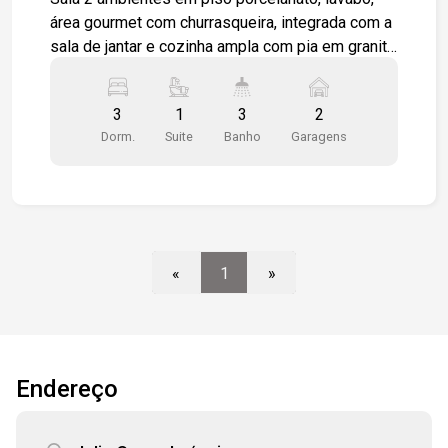
área gourmet com churrasqueira, integrada com a
sala de jantar e cozinha ampla com pia em granito
são Gabriel, área de serviço, varanda técnica para
aparelhos de ar condicionados, 3 dormitórios 1
3
1
3
2
sendo suíte, wc social, dormitórios em piso
Dorm.
Suite
Banho
Garagens
vinílico, instalação pronta para ar condicionado na
sala e dormitórios, 2 vagas de garagem cobertas
«
1
»
Endereço