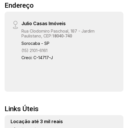
17:00
Endereço
Julio Casas Imóveis
17:30
Rua Clodomiro Paschoal, 187 - Jardim
Paulistano, CEP:
18040-740
Sorocaba - SP
(15) 2101-6161
18:00
Creci: C-14717-J
18:30
Links Úteis
19:00
Locação até 3 mil reais