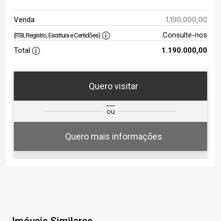
1.190.000,00
Venda
Consulte-nos
(ITBI, Registro, Escritura e Certidões)
Total
1.190.000,00
Quero visitar
ta
Qual o melhor dia e horário para
ou
você?
Quero mais informações
08
12:00
Aug/Sat
Imóveis Similares