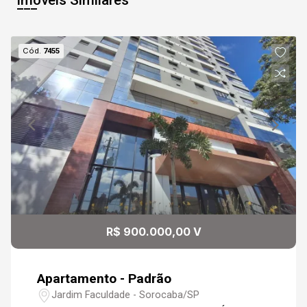
09
12:30
Cód.
7455
Aug/Sun
10
13:00
Continuar
Aug/Mon
11
13:30
Aug/Tue
12
14:00
R$ 900.000,00 V
Aug/Wed
Apartamento - Padrão
14:30
Jardim Faculdade - Sorocaba/SP