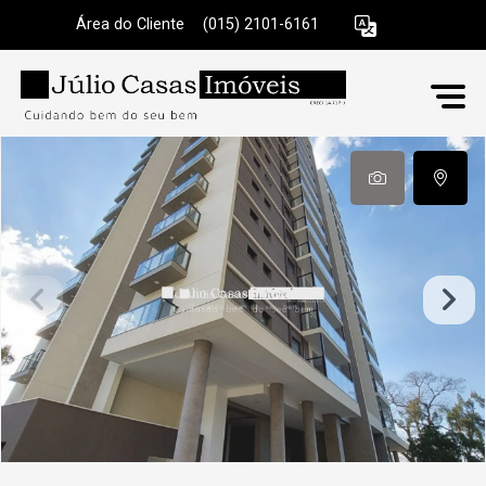
Área do Cliente
|
(015) 2101-6161