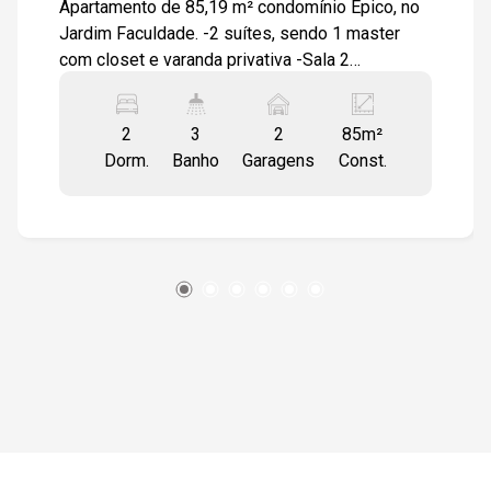
Apartamento de 85,19 m² condomínio Épico, no
Jardim Faculdade. -2 suítes, sendo 1 master
com closet e varanda privativa -Sala 2
15:00
ambientes integrada à cozinha -Varanda com
possibilidade de espaço gourmet -Lavabo -Área
2
3
2
85m²
de serviço -Infraestrutura para ar-condicionado -
Dorm.
Banho
Garagens
Const.
Tomadas USB nos dormitórios -Persianas
15:30
preparadas para automação -Piso com
isolamento acústico -2 vagas de garagem (caso
confirme, mantenha; se não houver essa
informação, remova) Diferenciais: Arquitetura
16:00
contemporânea, ambientes amplos e
integrados, infraestrutura moderna e
tecnológica. Sistema de captação de energia
solar, reaproveitamento de águas pluviais.
16:30
Condomínio com: -Piscina climatizada -
Academia -Espaço gourmet -Coworking -Pet
Place -Áreas de convivência equipadas e
decoradas