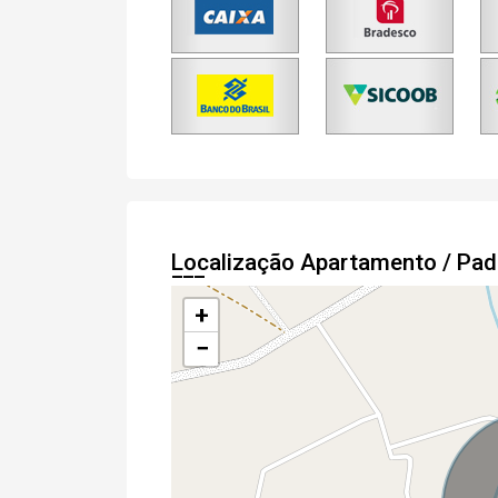
Localização Apartamento / Pa
+
−