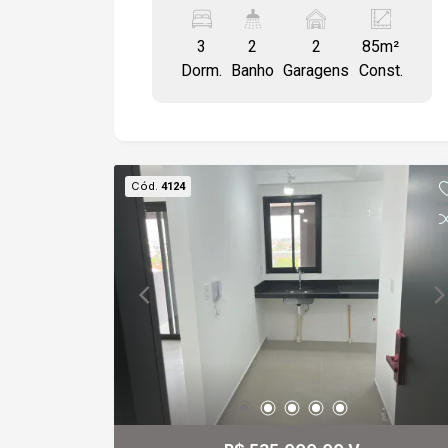
banheiro social, sala, área gourmet e
áreas frias em porcelanato,
3
2
2
85m²
revestimentos em porcelanato,
Dorm.
Banho
Garagens
Const.
dormitórios em laminado de madeira,
estrutura pronta para as condicionado, 2
vagas de garagem coberta.
Cód.
4124