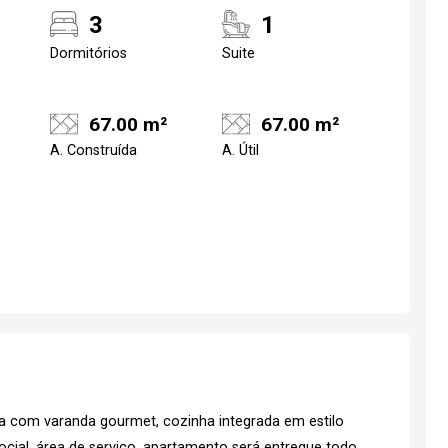
3
1
Dormitórios
Suite
67.00 m²
67.00 m²
A. Construída
A. Útil
a com varanda gourmet, cozinha integrada em estilo
ocial, área de serviço, apartamento será entregue todo