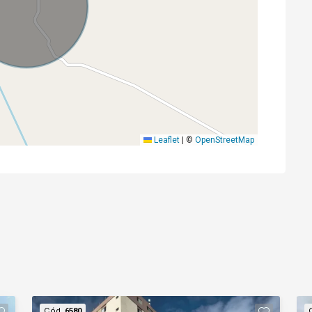
Leaflet
|
©
OpenStreetMap
Cód.
6580