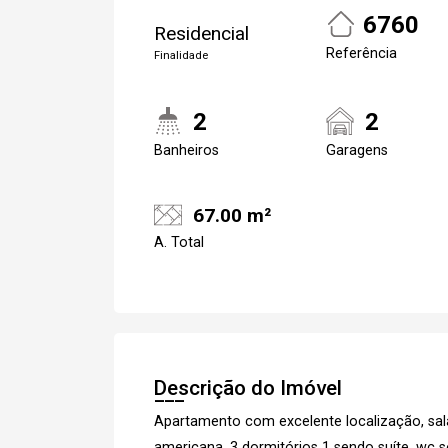
6760
Residencial
Referência
Finalidade
2
2
Banheiros
Garagens
67.00 m²
A. Total
Descrição do Imóvel
Apartamento com excelente localização, sal
americana, 3 dormitórios 1 sendo suíte, wc s