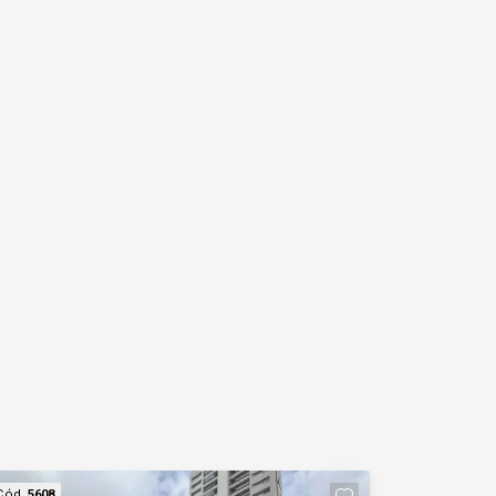
Cód.
5608