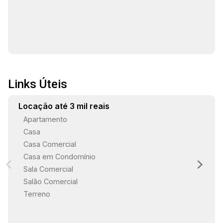
17:30
Links Úteis
18:00
Locação até 3 mil reais
Apartamento
Casa
18:30
Casa Comercial
Casa em Condomínio
Sala Comercial
19:00
Salão Comercial
Terreno