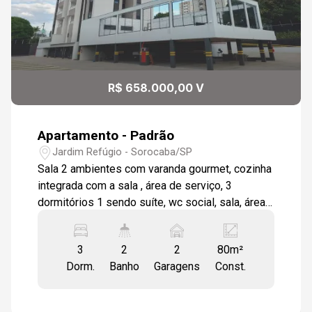
11
12:30
Aug/Tue
12
13:00
R$ 658.000,00 V
Aug/Wed
Apartamento - Padrão
13:30
Jardim Refúgio - Sorocaba/SP
Sala 2 ambientes com varanda gourmet, cozinha
integrada com a sala , área de serviço, 3
dormitórios 1 sendo suíte, wc social, sala, área
14:00
gourmet e áreas frias em porcelanato,
revestimentos em porcelanato, dormitórios em
3
2
2
80m²
laminado de madeira, estrutura pronta para as
Dorm.
Banho
Garagens
Const.
condicionado, 2 vagas de garagem coberta.
14:30