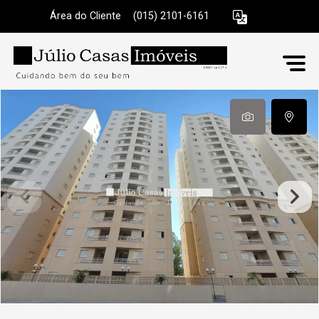
Área do Cliente
|
(015) 2101-6161