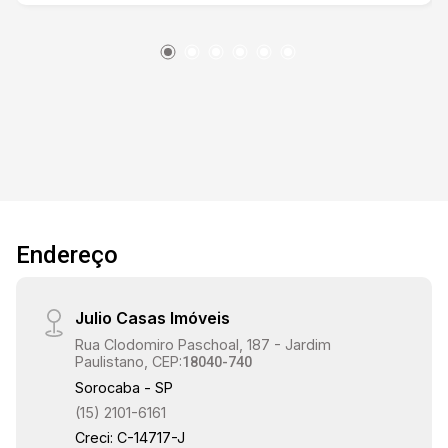
15:00
15:30
16:00
Endereço
Julio Casas Imóveis
16:30
Rua Clodomiro Paschoal, 187 - Jardim
Paulistano, CEP:
18040-740
Sorocaba - SP
(15) 2101-6161
17:00
Creci: C-14717-J