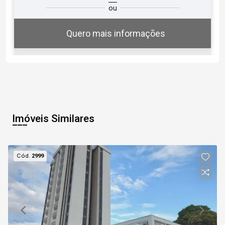
ou
você?
Quero mais informações
08
11:00
Aug/Sat
Imóveis Similares
09
11:30
Cód.
2999
Aug/Sun
10
12:00
Continuar
Aug/Mon