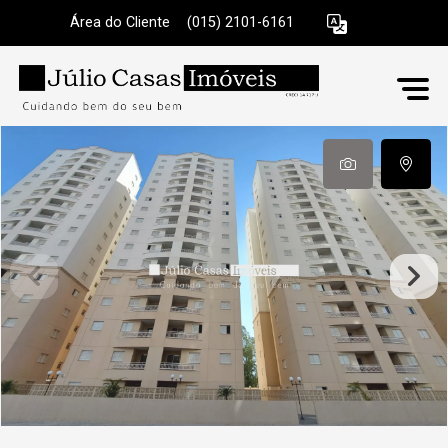
Área do Cliente
|
(015) 2101-6161