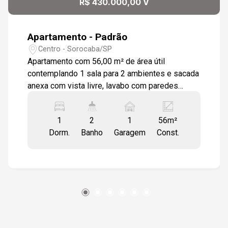
R$ 430.000,00 V
Apartamento - Padrão
Centro - Sorocaba/SP
Apartamento com 56,00 m² de área útil
contemplando 1 sala para 2 ambientes e sacada
anexa com vista livre, lavabo com paredes
azulejadas até ao teto com pia em granito, 1
dormitório com sacada anexa com vista
1
2
1
56m²
panorâmica da cidade, banheiro social com box
Dorm.
Banho
Garagem
Const.
em vidro temperado, pia em granito e espelho
de parede, cozinha com armário de pia e tampo
em granito com paredes azulejadas até ao
teto, lavanderia e 1 vaga demarcada de garagem
coberta. O imóvel possui piso porcelanato
fosco na sala e dormitório, cerâmico nas demais
dependências, aparelho de aquecimento de
água à gás, interfone e hidrômetro de comsumo