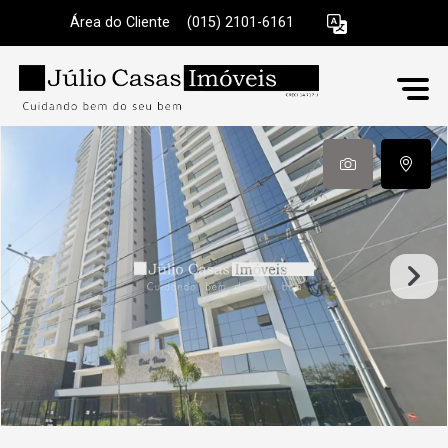
Área do Cliente
|
(015) 2101-6161