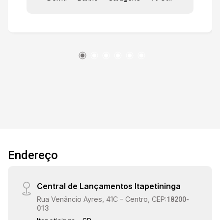
Apartamento completamente mobiliado,
decorado e equipado, pronto para morar. -
Acabamentos de excelente padrão e ambientes
planejados. Lazer do condomínio: - Piscina. -
Salão de festas com churrasqueira. - Espaço de
convivência. - Espaço Kids. - Quadra
poliesportiva. Agende sua visita e descubra por
que esta cobertura duplex no Campolim é uma
excelente oportunidade para quem busca
exclusividade, conforto e uma localização
privilegiada em Sorocaba.
Endereço
Central de Lançamentos Itapetininga
Rua Venâncio Ayres, 41C - Centro, CEP:
18200-
013