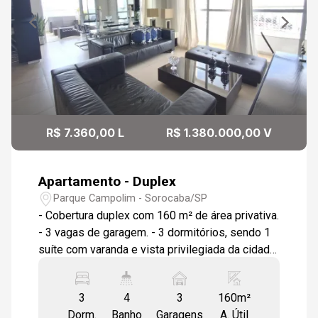
R$ 7.360,00 L
R$ 1.380.000,00 V
Apartamento - Duplex
Parque Campolim - Sorocaba/SP
- Cobertura duplex com 160 m² de área privativa.
- 3 vagas de garagem. - 3 dormitórios, sendo 1
suíte com varanda e vista privilegiada da cidade.
- Sala de estar integrada à cozinha,
proporcionando amplitude e praticidade. -
3
4
3
160m²
Espaço gourmet integrado com churrasqueira,
Dorm.
Banho
Garagens
A. Útil
ideal para receber amigos e familiares. -