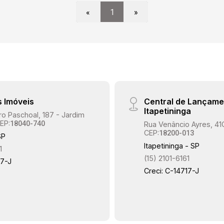
«
1
»
s Imóveis
Central de Lançame
Itapetininga
o Paschoal, 187 - Jardim
EP:
18040-740
Rua Venâncio Ayres, 41
CEP:
18200-013
SP
Itapetininga - SP
1
(15) 2101-6161
17-J
Creci: C-14717-J