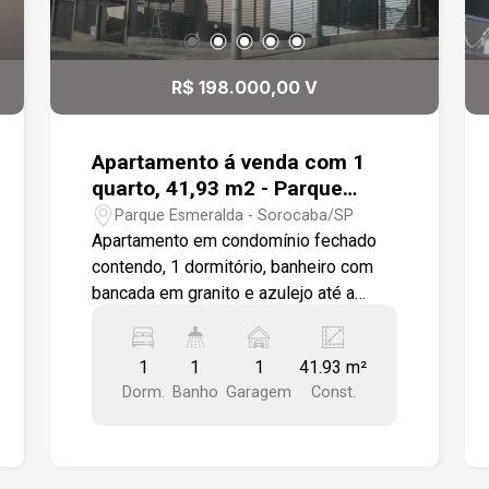
R$ 198.000,00 V
Apartamento á venda com 1
quarto, 41,93 m2 - Parque
Esmeralda, Sorocaba
Parque Esmeralda - Sorocaba/SP
Apartamento em condomínio fechado
contendo, 1 dormitório, banheiro com
bancada em granito e azulejo até a
altura do teto,1 cozinha tipo americana
com bancada em granito e integrada a
1
1
1
41.93 m²
uma área de serviços com tanque em
Dorm.
Banho
Garagem
Const.
louça instalado, 1 sala para 2 ambientes
com porta balcão acesso a uma varanda
gourmet com churrasqueira e pia em
granito.