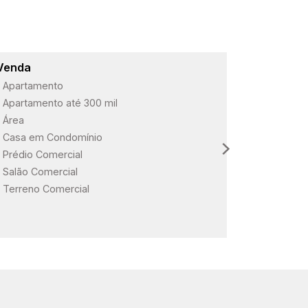
Venda
Lançame
Apartamento
ARBO Paul
Apartamento até 300 mil
Loteament
Área
Loteament
Casa em Condomínio
Loteament
Prédio Comercial
Salão Comercial
Terreno Comercial