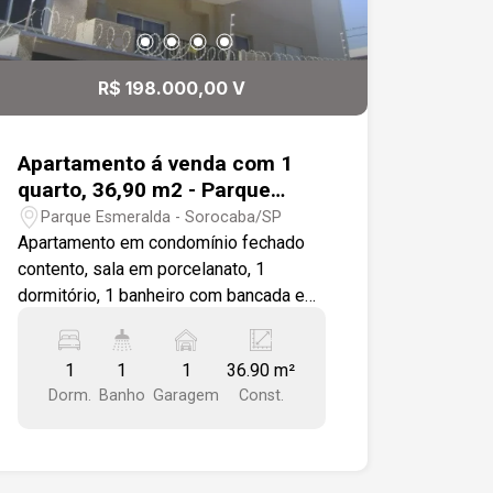
R$ 198.000,00 V
Apartamento á venda com 1
quarto, 36,90 m2 - Parque
Esmeralda, Sorocaba
Parque Esmeralda - Sorocaba/SP
Apartamento em condomínio fechado
contento, sala em porcelanato, 1
dormitório, 1 banheiro com bancada em
granito e azulejo até a altura do teto,1
cozinha tipo americana com bancada
1
1
1
36.90 m²
em granito e integrara a uma área de
Dorm.
Banho
Garagem
Const.
serviços com tanque em louça
instalado, 1 sala para 2 ambientes com
porta balcão acesso a uma varanda
gourmet com churrasqueira e pia em