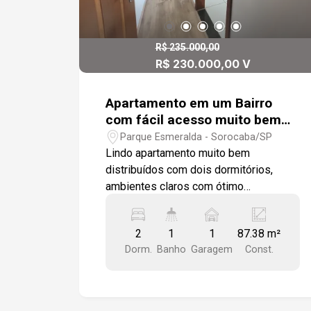
R$ 235.000,00
R$ 230.000,00 V
Apartamento em um Bairro
com fácil acesso muito bem
localizado, na zona Oeste de
Parque Esmeralda - Sorocaba/SP
Sorocaba
Lindo apartamento muito bem
distribuídos com dois dormitórios,
ambientes claros com ótimo
acabamento, armários na cozinha e
lavanderia. Esta Localizado na Região
2
1
1
87.38 m²
Oeste de Sorocaba, vinte minutos do
Dorm.
Banho
Garagem
Const.
Centro.