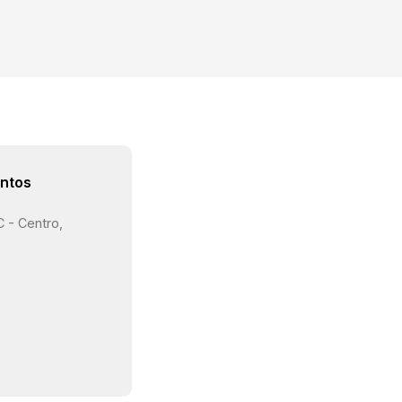
granito.
ntos
C - Centro,