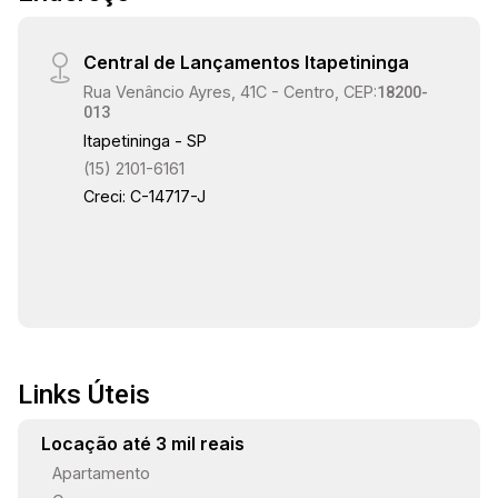
rápido para Avenida Armando Pannunzio,
Rodovia Raposo Tavares e outras regiões de
Central de Lançamentos Itapetininga
Sorocaba. Região com ótima estrutura: Próximo
Rua Venâncio Ayres, 41C - Centro, CEP:
a hospitais, clínicas, bancos e diversos serviços
18200-
013
essenciais para toda a família. Ideal para
Itapetininga - SP
moradia ou investimento! Entre em contato para
(15) 2101-6161
mais informações e agende uma visita. Seu
Creci: C-14717-J
novo apartamento pode estar aqui!
Links Úteis
Locação até 3 mil reais
Apartamento