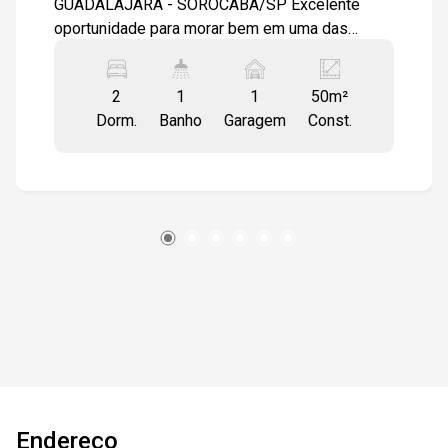
GUADALAJARA - SOROCABA/SP Excelente
oportunidade para morar bem em uma das
regiões com fácil acesso e ótima infraestrutura
em Sorocaba! Características do imóvel: - 02
2
1
1
50m²
dormitórios amplos e bem ventilados - Sala
Dorm.
Banho
Garagem
Const.
confortável para dois ambientes - Cozinha
prática e funcional - Banheiro social - Ambientes
bem distribuídos - Ótima iluminação natural
Localização privilegiada - Jardim Guadalajara: O
apartamento está localizado em um bairro
tranquilo e com excelente infraestrutura, ideal
para quem busca praticidade no dia a dia e
qualidade de vida. Comércios e serviços
próximos: - Supermercados - Padarias -
Farmácias - Escolas e creches - Academias -
Restaurantes e lanchonetes - Postos de
combustível - Fácil acesso ao transporte
público Fácil acesso às principais vias da
Endereço
cidade: Localização estratégica com acesso