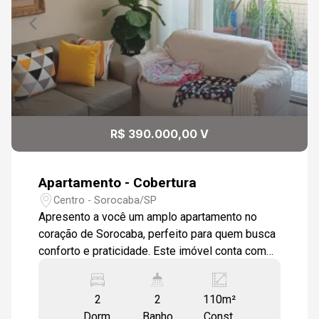
11:30
Continuar
Aug/Sun
10
12:00
Aug/Mon
11
12:30
R$ 390.000,00 V
Aug/Tue
Apartamento - Cobertura
13:00
Centro - Sorocaba/SP
Apresento a você um amplo apartamento no
coração de Sorocaba, perfeito para quem busca
conforto e praticidade. Este imóvel conta com
13:30
uma sala de estar e jantar integrada à cozinha,
proporcionando um ambiente moderno e
2
2
110m²
acolhedor. São dois dormitórios com armários
Dorm.
Banho
Const.