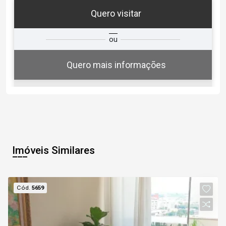
Quero visitar
ta
Qual o melhor dia e horário para
ou
você?
Quero mais informações
07
10:30
Aug/Fri
Imóveis Similares
08
11:00
Cód.
5659
Aug/Sat
09