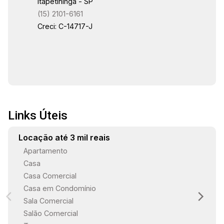
Itapetininga - SP
(15) 2101-6161
16:30
Creci: C-14717-J
17:00
Links Úteis
17:30
Locação até 3 mil reais
Apartamento
Casa
18:00
Casa Comercial
Casa em Condomínio
Sala Comercial
18:30
Salão Comercial