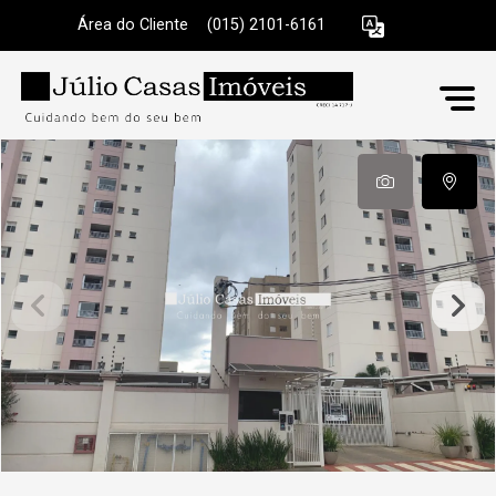
Área do Cliente
|
(015) 2101-6161