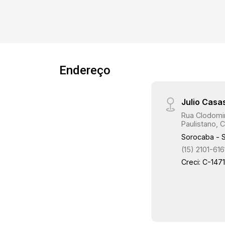
mármore e armários Área de serviço
planejada Varanda com armários,
trazendo mais organização ao ambiente
1 vaga de garagem coberta O imóvel
conta com ótimo aproveitamento de
espaço, ambientes bem distribuídos e
Endereço
móveis planejados que proporcionam
mais praticidade e conforto no dia a dia.
Julio Casa
Infraestrutura do condomínio: Piscina
Salão de festas Playground
Rua Clodomir
Paulistano, C
Mercadinho interno Academia ao ar livre
Sorocaba - 
Condomínio ideal para quem deseja
(15) 2101-616
segurança, lazer e comodidade sem
Creci: C-147
sair de casa. Localização: O
Residencial Lírios está localizado em
uma região estratégica de Sorocaba,
com fácil acesso às principais
rodovias, facilitando a mobilidade para
outras regiões da cidade e também