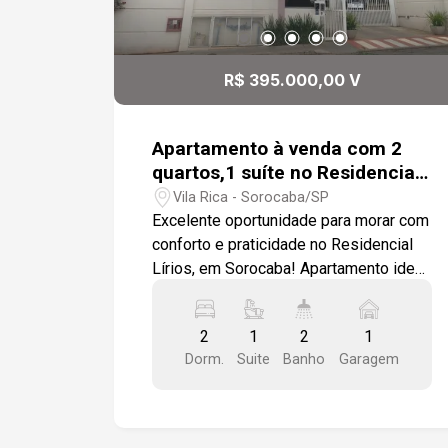
R$ 395.000,00 V
Apartamento à venda com 2
quartos,1 suíte no Residencial
Lírios - Sorocaba
Vila Rica - Sorocaba/SP
Excelente oportunidade para morar com
conforto e praticidade no Residencial
Lírios, em Sorocaba! Apartamento ideal
para quem busca funcionalidade, boa
localização e lazer completo no
2
1
2
1
condomínio. Sobre o imóvel: 02
Dorm.
Suite
Banho
Garagem
dormitórios com modulados e
ventilador de teto (sendo 1 suíte)
Cozinha modulada, prática e bem
distribuída Banheiros com bancada em