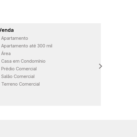
Venda
Lançame
Apartamento
ARBO Paul
Apartamento até 300 mil
Loteament
Área
Loteament
Casa em Condomínio
Loteament
Prédio Comercial
Salão Comercial
Terreno Comercial