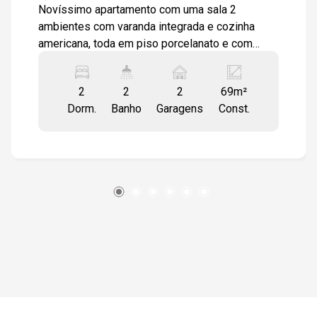
16:30
Novíssimo apartamento com uma sala 2
ambientes com varanda integrada e cozinha
americana, toda em piso porcelanato e com
17:00
instalação para Split, 2 dormitórios sendo 1
suíte, dormitórios com instalação para Split,
2
2
2
69m²
banheiro social e lavanderia. 2 vagas de
Dorm.
Banho
Garagens
Const.
garagem coberta e demarcadas Cozinha toda
17:30
modulada Banheiros com box em vidro e
gabinetes. Quarto com armário 2 vagas de
garagem cobertas.
18:00
18:30