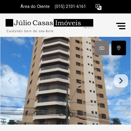
Área do Cliente
|
(015) 2101-6161