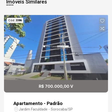
Imóveis Similares
09
14:30
Cód.
3386
Aug/Sun
10
15:00
Continuar
Aug/Mon
11
15:30
Aug/Tue
12
16:00
R$ 700.000,00 V
Aug/Wed
Apartamento - Padrão
Jardim Faculdade - Sorocaba/SP