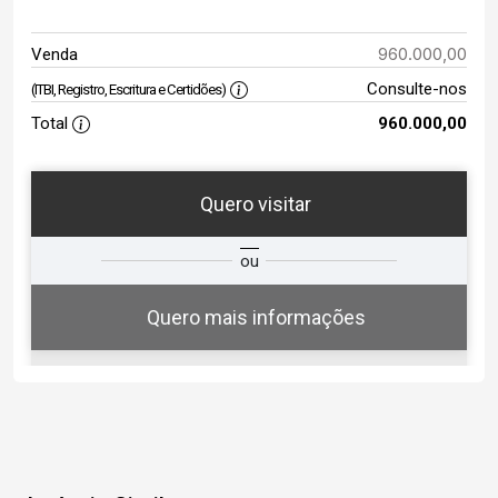
960.000,00
Venda
Consulte-nos
(ITBI, Registro, Escritura e Certidões)
Total
960.000,00
Quero visitar
ta
Qual o melhor dia e horário para
ou
você?
Quero mais informações
08
14:00
Aug/Sat