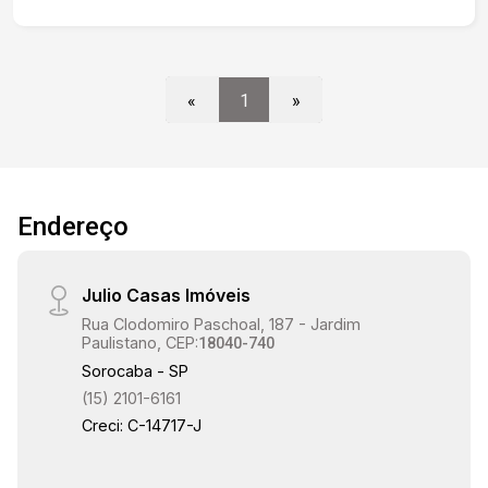
jogos, área gourmet. Estamos à disposição para
te atender. Gostaria de saber mais informações
ou agendar uma visita?
«
1
»
Endereço
Julio Casas Imóveis
Rua Clodomiro Paschoal, 187 - Jardim
Paulistano, CEP:
18040-740
Sorocaba - SP
(15) 2101-6161
Creci: C-14717-J