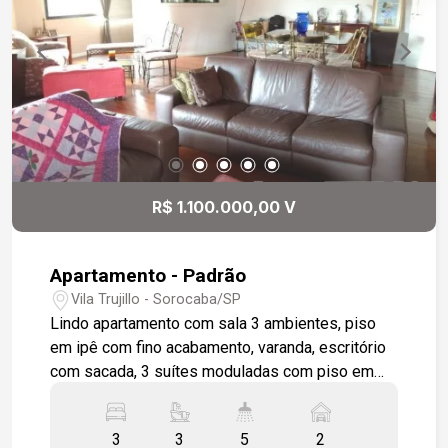
churrasqueira, quarto de serviço e banheiro
social. Próximo ao Shopping Sorocaba,
restaurantes, hospitais e fácil acesso ao centro
da cidade.
R$ 1.100.000,00 V
Apartamento - Padrão
Vila Trujillo - Sorocaba/SP
Lindo apartamento com sala 3 ambientes, piso
em ipê com fino acabamento, varanda, escritório
com sacada, 3 suítes moduladas com piso em
carpete de madeira, e armários nos banheiros,
sendo uma com closet, copa cozinha modulada,
3
3
5
2
área de serviço com dependência de empregada