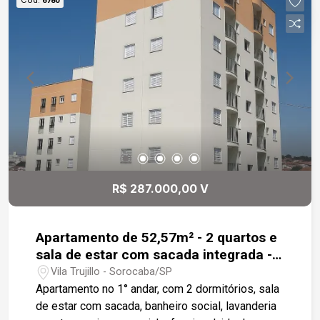
6780
- Bosque para caminhada - 3 academias
próximas - 1 escola de natação - Quadra de
futebol/vôlei na rua ao lado - 15 restaurantes
próximos (menos de 5 minutos) - Mais de 20
bares e pubs em volta Excelente oportunidade
para quem procura conforto, tranquilidade e para
quem deseja viver em uma região completa: com
lazer, gastronomia e serviços a poucos passos
de casa.. Entre em contato e agende uma visita!
R$ 287.000,00 V
Apartamento de 52,57m² - 2 quartos e
sala de estar com sacada integrada -
Próximo ao Centro de Sorocaba
Vila Trujillo - Sorocaba/SP
Apartamento no 1° andar, com 2 dormitórios, sala
de estar com sacada, banheiro social, lavanderia