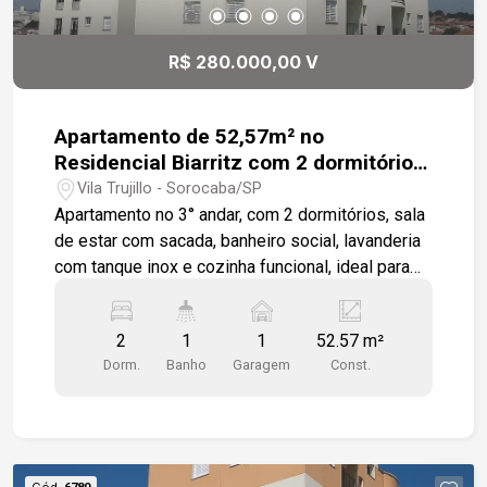
R$ 280.000,00 V
Apartamento de 52,57m² no
Residencial Biarritz com 2 dormitórios
e sala de estar com sacada integrada -
Vila Trujillo - Sorocaba/SP
Próximo ao Centro de Sorocaba
Apartamento no 3° andar, com 2 dormitórios, sala
de estar com sacada, banheiro social, lavanderia
com tanque inox e cozinha funcional, ideal para
quem busca conforto e momentos em família e
com amigos. Localização em região estratégica e
2
1
1
52.57 m²
com fácil acesso às principais vias da cidade,
Dorm.
Banho
Garagem
Const.
como shoppings, mercados, farmácias etc.
Diferenciais do condomínio e localização: - Vaga
de garagem, sacada e elevador moderno -
52,57m² - Próximo de 2 Shoppings - Ao lado do
centro da cidade - Próximo ao Carrefour 24 horas
Cód.