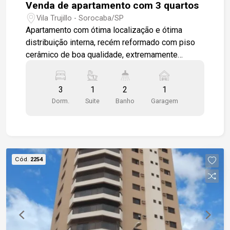
Venda de apartamento com 3 quartos
Vila Trujillo - Sorocaba/SP
Apartamento com ótima localização e ótima
distribuição interna, recém reformado com piso
cerâmico de boa qualidade, extremamente
espaçoso, claro e ventilado, conta ainda com
ventiladores de teto em todos os dormitórios
3
1
2
1
bem como na sala de estar, conta ainda com
Dorm.
Suite
Banho
Garagem
diversos armários planejados, chuveiros e box de
vidro temperado no banheiro principal, o
condômino conta ainda com uma área que se
encontra desocupada onde pode ser feita uma
ampla área de lazer.
Cód.
2254