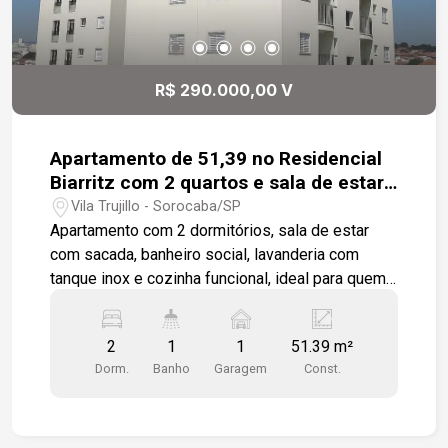
e serviços a poucos passos de casa.. Entre em
contato e agende uma visita!
R$ 290.000,00 V
Apartamento de 51,39 no Residencial
Biarritz com 2 quartos e sala de estar
com sacada integrada - Próximo ao
Vila Trujillo - Sorocaba/SP
Centro de Sorocaba
Apartamento com 2 dormitórios, sala de estar
com sacada, banheiro social, lavanderia com
tanque inox e cozinha funcional, ideal para quem
busca conforto e momentos em família e com
amigos. Localização em região estratégica e com
2
1
1
51.39 m²
fácil acesso às principais vias da cidade, como
Dorm.
Banho
Garagem
Const.
shoppings, mercados, farmácias etc. Diferenciais
do condomínio e localização: - Vaga de garagem,
sacada e elevador moderno - 52m² - Próximo de
2 Shoppings - Ao lado do centro da cidade -