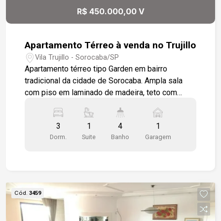
R$ 450.000,00 V
Apartamento Térreo à venda no Trujillo
Vila Trujillo - Sorocaba/SP
Apartamento térreo tipo Garden em bairro
tradicional da cidade de Sorocaba. Ampla sala
com piso em laminado de madeira, teto com
sanca de gesso, janela de correr em vidro
temperado e ar condicionado e prático lavabo.
3
1
4
1
Cozinha com móveis planejados, piso cerâmico e
Dorm.
Suite
Banho
Garagem
paredes revestidas em azulejo, balcão em
granito preto com fogão por indução e coifa. Três
dormitórios todos com ar condicionado e piso
em laminado de madeira, móveis planejados,
sendo uma suíte. Banheiro social com box em
Cód.
3459
vidro temperado. Amplo quintal com cerca de 40
metros quadrados, com área gourmet com