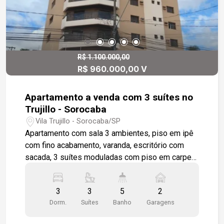
R$ 1.100.000,00
R$ 960.000,00 V
Apartamento a venda com 3 suítes no
Trujillo - Sorocaba
Vila Trujillo - Sorocaba/SP
Apartamento com sala 3 ambientes, piso em ipê
com fino acabamento, varanda, escritório com
sacada, 3 suítes moduladas com piso em carpete
de madeira, e armários nos banheiros, sendo uma
com closet, copa cozinha modulada, área de
3
3
5
2
serviço com dependência de empregada com wc,
Dorm.
Suítes
Banho
Garagens
2 vagas de garagem cobertas. prédio com
estrutura de lazer para a família, piscina, salão de