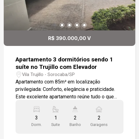
R$ 390.000,00 V
Apartamento 3 dormitórios sendo 1
suíte no Trujillo com Elevador
Vila Trujillo - Sorocaba/SP
Apartamento com 85m² em localização
privilegiada: Conforto, elegância e praticidade.
Este excelente apartamento reúne tudo o que
você busca em qualidade de vida e localização
estratégica. São 3 dormitórios bem distribuídos,
3
1
2
2
sendo 1 suíte, proporcionando conforto e
Dorm.
Suite
Banho
Garagens
privacidade para toda a família. O imóvel conta
com 2 elevadores e 2 vagas de garagem,