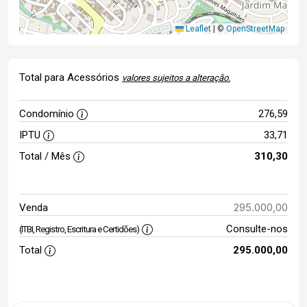
Leaflet
|
©
OpenStreetMap
Total para Acessórios
valores sujeitos a alteração.
Condomínio
276,59
IPTU
33,71
Total / Mês
310,30
295.000,00
Venda
Consulte-nos
(ITBI, Registro, Escritura e Certidões)
Total
295.000,00