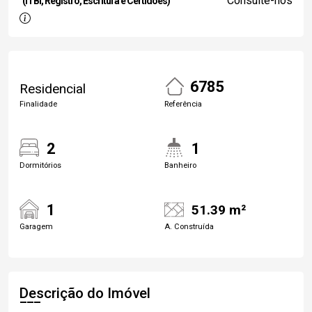
Consulte-nos
(ITBI, Registro, Escritura e Certidões)
6785
Residencial
Finalidade
Referência
2
1
Dormitórios
Banheiro
1
51.39 m²
Garagem
A. Construída
Descrição do Imóvel