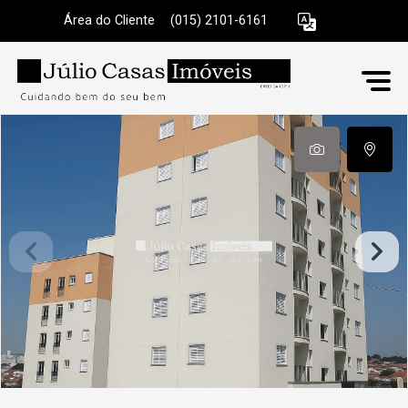
Área do Cliente
|
(015) 2101-6161