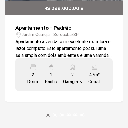
R$ 299.000,00 V
Apartamento - Padrão
Jardim Guarujá - Sorocaba/SP
Apartamento à venda com excelente estrutura e
lazer completo Este apartamento possui uma
sala ampla com dois ambientes e uma varanda,
proporcionando um espaço perfeito para
convivência. A cozinha é totalmente modulada,
2
1
2
47m²
oferecendo praticidade e organização, e a área
Dorm.
Banho
Garagens
Const.
de serviço é bem distribuída. São 2 dormitórios,
ambos com armários modulados, e um banheiro
social equipado com box em vidro e gabinete,
oferecendo conforto e funcionalidade. O
apartamento é revestido por piso porcelanato,
garantindo um ambiente moderno e de fácil
manutenção. Lazer e comodidade: O condomínio