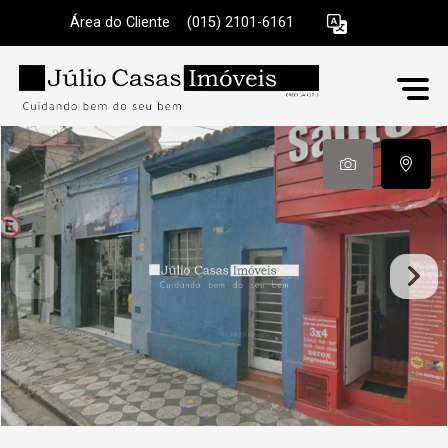
Área do Cliente
|
(015) 2101-6161