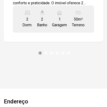
conforto e praticidade. O imóvel oferece 2
dormitórios equipados com armários
modulados, além de um banheiro completo e um
2
2
1
50m²
lavabo para visitantes. A cozinha possui armário
Dorm.
Banho
Garagem
Terreno
embutido e uma porta balcão que proporciona
acesso direto ao quintal privativo. Um dos
dormitórios conta com sacada, ideal para
momentos de relaxamento ao ar livre. O piso em
porcelanato não só garante durabilidade, mas
também adiciona elegância ao ambiente. Esta
casa é uma excelente opção para quem valoriza
um espaço bem cuidado e seguro em um
ambiente residencial aconchegante.
Interessado? Estamos à disposição para
fornecer mais informações detalhadas ou
agendar uma visita para conhecer este imóvel.
Endereço