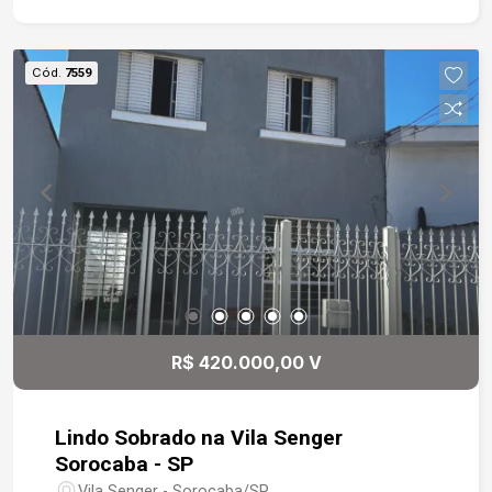
para quem procura um imóvel prático,
aconchegante e bem localizado, perfeito para
morar ou investir.
Cód.
7559
R$ 420.000,00 V
Lindo Sobrado na Vila Senger
Sorocaba - SP
Vila Senger - Sorocaba/SP