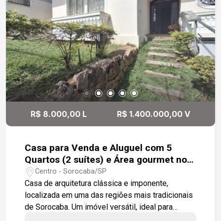
aquecida -Jardim -Garagem Diferenciais: -
Arquitetura contemporânea com influência rústica
-Pé-direito elevado -Revestimentos em pedra
natural -Forro em madeira -Amplas esquadrias de
vidro -Excelente iluminação natural -Armários
planejados -Ar-condicionado e ventiladores de
teto nos dormitórios -Piscina aquecida por
bomba de calor -Sistema de aquecimento solar
(boiler) -Sistema de energia fotovoltaica -
Paisagismo integrado ao projeto Localização -
R$ 8.000,00 L
R$ 1.400.000,00 V
Acesso rápido às principais vias da Zona Oeste -
Região tranquila e valorizada -Próximo a
comércios, escolas e serviços -Fácil acesso ao
Casa para Venda e Aluguel com 5
Shopping Iguatemi Esplanada e à Rodovia -
Quartos (2 suítes) e Área gourmet no
Raposo Tavares.
Centro de Sorocaba/SP
Centro - Sorocaba/SP
Casa de arquitetura clássica e imponente,
localizada em uma das regiões mais tradicionais
de Sorocaba. Um imóvel versátil, ideal para
moradia ou instalação de clínicas, escritórios,