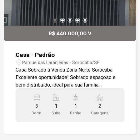
para até 3 carros. Localização privilegiada,
próxima a grandes redes de supermercados,
colégios, farmácias e amplo comércio em geral,
garantindo praticidade e conveniência no dia a
dia. Para mais informações, entre em contato e
R$ 440.000,00 V
agende sua visita!
Casa - Padrão
Parque das Laranjeiras - Sorocaba/SP
Casa Sobrado à Venda Zona Norte Sorocaba
Excelente oportunidade! Sobrado espaçoso e
bem distribuído, ideal para sua família.
Características do imóvel: 3 dormitórios, sendo 1
suíte Sala ampla e aconchegante Cozinha
3
1
1
2
funcional Despensa Banheiro social Terraço
Dorm.
Suite
Banho
Garagens
grande, perfeito para lazer e momentos em
família ? Imóvel oferece conforto e praticidade
no dia a dia.