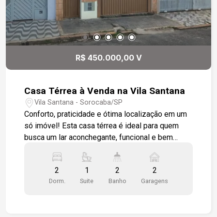
R$ 450.000,00 V
Casa Térrea à Venda na Vila Santana
Vila Santana - Sorocaba/SP
Conforto, praticidade e ótima localização em um
só imóvel! Esta casa térrea é ideal para quem
busca um lar aconchegante, funcional e bem
localizado, próximo ao centro da cidade e com
fácil acesso a linhas de ônibus e comércios em
2
1
2
2
geral. Detalhes do imóvel: - Garagem para 2
Dorm.
Suite
Banho
Garagens
veículos, com portão basculante com
acionamento eletrônico - Sala ampla com detalhe
em gesso no teto e janela de madeira -