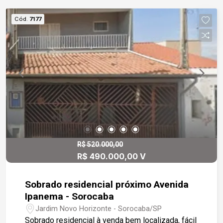
Dormitório bem iluminado - Área de luz que
valoriza a ventilação natural - Copa e cozinha com
Cód.
7177
pia em granito e gabinete sob medida -
Dormitório suíte com box em vidro temperado -
Banheiro social - Lavanderia nos fundos - Toda a
casa com piso cerâmico - Localização
estratégica: Situada na Vila Santana, próxima ao
centro de Sorocaba, com acesso rápido a linhas
de ônibus circulares e ampla variedade de
comércios, garantindo praticidade no dia a dia.
Uma excelente oportunidade para quem deseja
morar com conforto e conveniência em Sorocaba!
Agende já sua visita e conheça pessoalmente
R$ 520.000,00
R$ 490.000,00 V
este imóvel.
Sobrado residencial próximo Avenida
Ipanema - Sorocaba
Jardim Novo Horizonte - Sorocaba/SP
Sobrado residencial à venda bem localizada, fácil