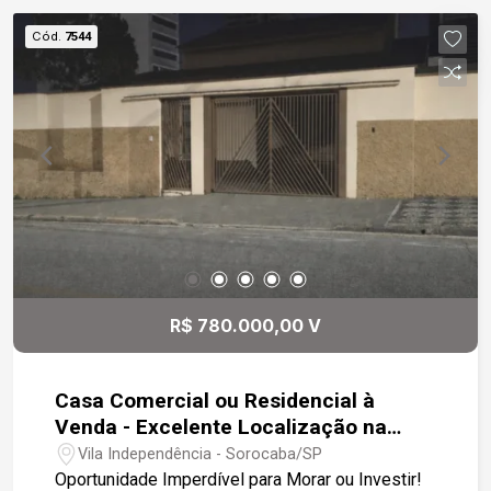
Portão automático Um imóvel ideal para quem
Cód.
7544
busca conforto, funcionalidade e uma excelente
localização.
R$ 780.000,00 V
Casa Comercial ou Residencial à
Venda - Excelente Localização na
Zona Leste, próximo ao Colégio
Vila Independência - Sorocaba/SP
Salesiano.
Oportunidade Imperdível para Morar ou Investir!