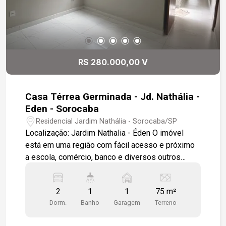
R$ 280.000,00 V
Casa Térrea Germinada - Jd. Nathália -
Eden - Sorocaba
Residencial Jardim Nathália - Sorocaba/SP
Localização: Jardim Nathalia - Éden O imóvel
está em uma região com fácil acesso e próximo
a escola, comércio, banco e diversos outros
serviços essenciais, proporcionando mais
comodidade para o dia a dia. Características do
2
1
1
75 m²
imóvel: 2 dormitórios 1 banheiro 1 Sala de estar
Dorm.
Banho
Garagem
Terreno
integrada à sala de jantar 1 Cozinha funcional 1
Lavanderia 1 vaga de garagem descoberta Ideal