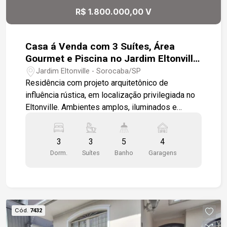
R$ 1.800.000,00 V
Casa á Venda com 3 Suítes, Área
Gourmet e Piscina no Jardim Eltonville,
Sorocaba/SP
Jardim Eltonville - Sorocaba/SP
Residência com projeto arquitetônico de
influência rústica, em localização privilegiada no
Eltonville. Ambientes amplos, iluminados e
integrados, com acabamentos de alto padrão,
paisagismo e excelente área de lazer. -3 suítes,
3
3
5
4
sendo 1 master com hidromassagem -Sala de
Dorm.
Suítes
Banho
Garagens
estar -Sala de TV -Escritório com armários
planejados -Sala multiuso com lareira e vista para
a piscina -Sala de jantar integrada -Cozinha com
armários planejados e ilha com fogão -Espaço
gourmet com churrasqueira, armários e banheiro
Cód.
7432
de apoio -Amplo sótão -Área de serviço -Piscina