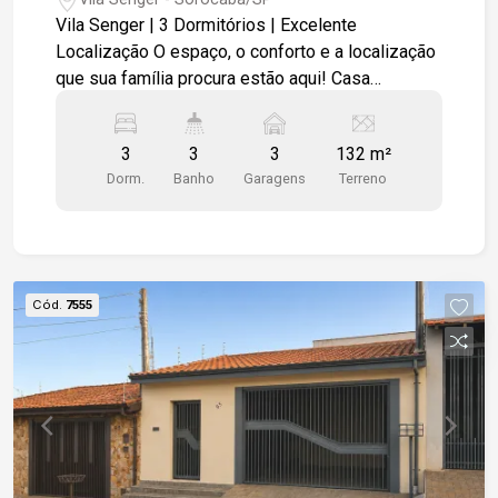
Vila Senger | 3 Dormitórios | Excelente
Localização O espaço, o conforto e a localização
que sua família procura estão aqui! Casa
assobrado na Vila Senger com ótima distribuição
dos espaços e uma localização privilegiada,
3
3
3
132 m²
próxima à serviços e facilidades. Destaques do
Dorm.
Banho
Garagens
Terreno
imóvel: 3 dormitórios espaçosos; 3 banheiros;
Sala de estar ampla e aconchegante; Sala de
jantar integrada; Cozinha funcional, prática para o
dia a dia; Quintal com excelente espaço para
lazer, pets ou futuras ampliações; Área de
Cód.
7555
serviço; 2 vagas de garagens descobertas 1
vaga de garagem coberta Quintal com ótimo
espaço; Área de serviço; Ambientes amplos,
arejados e bem iluminados. Localização
privilegiada, próximo à Avenida São Paulo, fácil
acesso ao Mercado Confiança. Próximo a
escolas, supermercados, farmácias e diversos