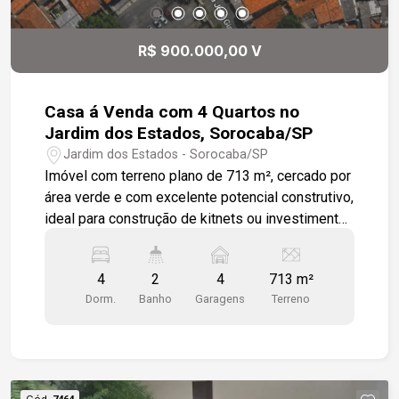
morar e ótima exposição para atividades
comerciais. Um endereço que reúne
R$ 900.000,00 V
conveniência, acessibilidade e alto potencial de
valorização.
Casa á Venda com 4 Quartos no
Jardim dos Estados, Sorocaba/SP
Jardim dos Estados - Sorocaba/SP
Imóvel com terreno plano de 713 m², cercado por
área verde e com excelente potencial construtivo,
ideal para construção de kitnets ou investimento
-713 m² de terreno; -4 quartos; -Sala de estar; -
Sala de jantar; -Cozinha; -2 banheiros; -Espaço
4
2
4
713 m²
para até 4 veículos. Localização: -A 12 minutos
Dorm.
Banho
Garagens
Terreno
do Centro de Sorocaba; -Próximo à ETEC
Fernando Prestes.
Cód.