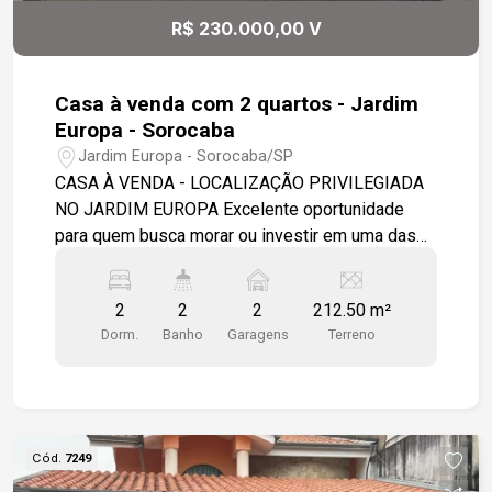
R$ 230.000,00 V
Casa à venda com 2 quartos - Jardim
Europa - Sorocaba
Jardim Europa - Sorocaba/SP
CASA À VENDA - LOCALIZAÇÃO PRIVILEGIADA
NO JARDIM EUROPA Excelente oportunidade
para quem busca morar ou investir em uma das
regiões mais valorizadas: o Jardim Europa. A
localização é o grande destaque deste imóvel,
2
2
2
212.50 m²
proporcionando praticidade, comodidade e
Dorm.
Banho
Garagens
Terreno
qualidade de vida no dia a dia.
CARACTERÍSTICAS DO IMÓVEL: - 02 dormitórios
bem distribuídos - Sala aconchegante, ideal para
momentos em família - Cozinha funcional com
bom aproveitamento de espaço - 02 banheiros,
Cód.
7249
sendo 01 interno e 01 externo - Quintal com pia e