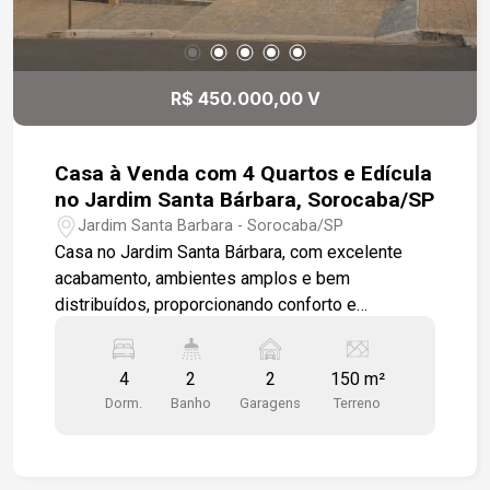
comércios. Região consolidada, com excelente
infraestrutura e mobilidade. Esta é uma excelente
oportunidade para quem deseja morar em um
bairro tradicional, com toda a conveniência do dia
R$ 450.000,00 V
a dia ao alcance e em uma localização
estratégica. Agende sua visita!!!
Casa à Venda com 4 Quartos e Edícula
no Jardim Santa Bárbara, Sorocaba/SP
Jardim Santa Barbara - Sorocaba/SP
Casa no Jardim Santa Bárbara, com excelente
acabamento, ambientes amplos e bem
distribuídos, proporcionando conforto e
praticidade para toda a família. -3 dormitórios,
sendo 1 com closet -Sala de estar -Cozinha com
4
2
2
150 m²
armários -Área de luz -Área de serviço coberta -
Dorm.
Banho
Garagens
Terreno
Ar-condicionado nos 3 dormitórios -Banheiro com
armário, box em vidro e espelho -Quarto e
banheiro nos fundos -Edícula com dormitório e
banheiro -Área frontal -Garagem para 2 veículos -