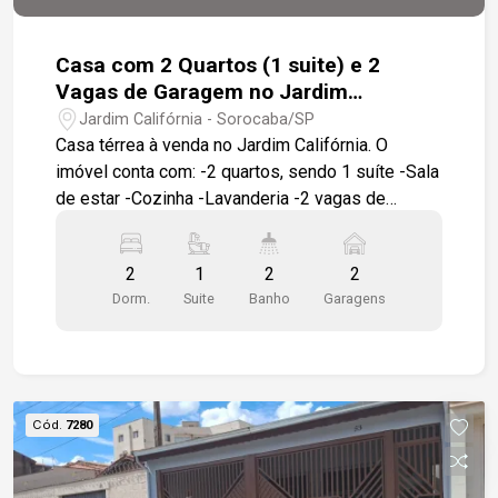
todos os detalhes do imóvel.
Casa com 2 Quartos (1 suite) e 2
Vagas de Garagem no Jardim
Califórnia, Sorocaba/SP
Jardim Califórnia - Sorocaba/SP
Casa térrea à venda no Jardim Califórnia. O
imóvel conta com: -2 quartos, sendo 1 suíte -Sala
de estar -Cozinha -Lavanderia -2 vagas de
garagem cobertas Ótima localização, próxima a
escolas, postos de saúde, mercados e diversos
2
1
2
2
comércios e serviços. Entre em contato para
Dorm.
Suite
Banho
Garagens
mais informações ou agende uma visita. Nossa
equipe está à disposição para apresentar todos
os detalhes do imóvel.
Cód.
7280