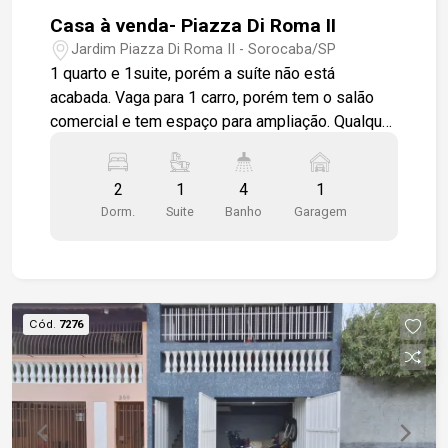
Casa à venda- Piazza Di Roma II
Jardim Piazza Di Roma II - Sorocaba/SP
1 quarto e 1suite, porém a suíte não está
acabada. Vaga para 1 carro, porém tem o salão
comercial e tem espaço para ampliação. Qualquer
dia e horário está disponível, só peço para avisar
um dia antes o salão está alugado preciso avisar
2
1
4
1
para a pessoa ficar e abrir. Vendendo o imóvel e
Dorm.
Suite
Banho
Garagem
o salão será desocupado.
Cód.
7276