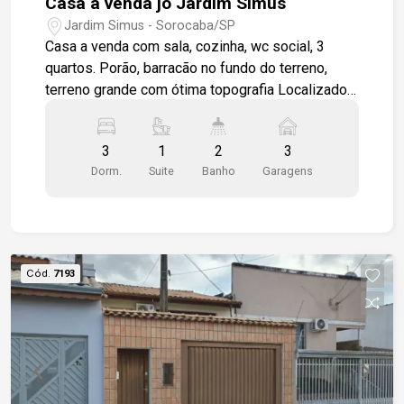
Casa a venda jo Jardim Simus
Jardim Simus - Sorocaba/SP
Casa a venda com sala, cozinha, wc social, 3
quartos. Porão, barracão no fundo do terreno,
terreno grande com ótima topografia Localizado
em bairro com variável estrutura de comércios
3
1
2
3
Dorm.
Suite
Banho
Garagens
Cód.
7193