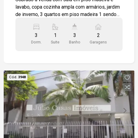
lavabo, copa cozinha ampla com armários, jardim
de inverno, 3 quartos em piso madeira 1 sendo
suíte e varanda. salão externo envidraçado,
edícula com lavanderia e wc. Escada para acesso
3
1
3
2
ao soton. Garagem para 2 veículos cobertos.
Dorm.
Suite
Banho
Garagens
Bairro com estrutura completa de comércios em
geral, próximo a saída para a Raposo Tavares.
Cód.
3948