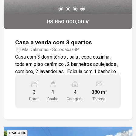
grande, dependência de empregada completa e
varanda técnica. O quintal é grande e conta com
piscina, hidromassagem e um paisagismo
R$ 650.000,00 V
cuidadosamente planejado. A garagem coberta
tem espaço para três veículos, com a
possibilidade de estacionar mais cinco veículos
Casa a venda com 3 quartos
em área descoberta. Gostaria de saber mais
Vila Dálmatas - Sorocaba/SP
informações ou agendar uma visita?
Casa com 3 dormitórios , sala , copa cozinha ,
toda em piso cerãmico , 2 banheiros azulejados ,
com box, 2 lavanderias . Edícula com 1 banheiro e
cozinha com entrada separada . Quintal . 2 vagas .
garagem coberta
3
1
4
380 m²
Dorm.
Banho
Garagens
Terreno
Cód.
3304