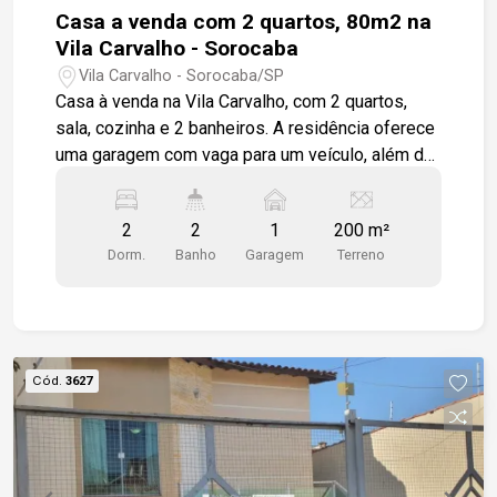
oportunidade de instalar seu negócio em um dos
Casa a venda com 2 quartos, 80m2 na
melhores pontos do Campolim!
Vila Carvalho - Sorocaba
Vila Carvalho - Sorocaba/SP
Casa à venda na Vila Carvalho, com 2 quartos,
sala, cozinha e 2 banheiros. A residência oferece
uma garagem com vaga para um veículo, além de
um quintal espaçoso, ideal para momentos de
lazer. A lavanderia está convenientemente
2
2
1
200 m²
localizada na parte inferior do imóvel, com
Dorm.
Banho
Garagem
Terreno
acesso direto ao quintal. A propriedade também
conta com um charmoso fogão a lenha, perfeito
para preparar refeições em um ambiente
acolhedor, e um sistema de interfone para maior
segurança e comodidade. Pontos de referência:
Cód.
3627
Próximo a Avenida General Osório e Vila Trujillo.
Gostaria de saber mais informações ou agendar
uma visita?