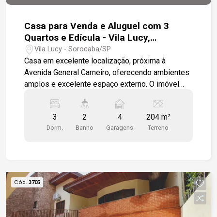
Casa para Venda e Aluguel com 3
Quartos e Edícula - Vila Lucy,
Sorocaba/SP
Vila Lucy - Sorocaba/SP
Casa em excelente localização, próxima à
Avenida General Carneiro, oferecendo ambientes
amplos e excelente espaço externo. O imóvel
conta com: 3 quartos Sala Copa Cozinha ampla 2
banheiros Área de serviço Quintal amplo Edícula
3
2
4
204 m²
com quarto, banheiro e lavanderia Recuo frontal
Dorm.
Banho
Garagens
Terreno
com espaço para estacionamento Diferenciais:
Ambientes amplos e bem distribuídos Edícula
independente Excelente área externa Ótima
localização: Próxima à Avenida General Carneiro
Fácil acesso a comércios, escolas e serviços
Cód.
3705