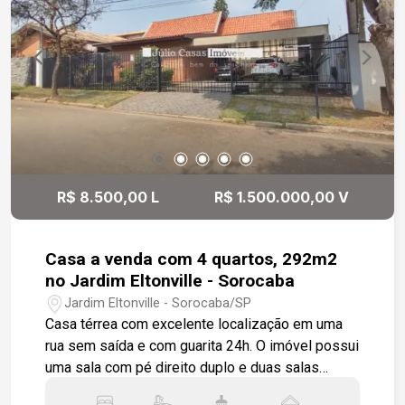
sendo um deles uma suíte, além de um banheiro
social e uma área de serviço. O amplo quintal é
ideal para o lazer e entretenimento, com uma
piscina, um salão com churrasqueira e pia de
apoio, além de um banheiro e um quarto adicional.
A lavanderia inclui um espaço para despejo. A
casa é toda em piso cerâmico e oferece uma
garagem com capacidade para dois veículos
cobertos e quatro descobertos. Não perca essa
R$ 8.500,00 L
R$ 1.500.000,00 V
chance de viver em um imóvel bem localizado e
com excelente infraestrutura!
Casa a venda com 4 quartos, 292m2
no Jardim Eltonville - Sorocaba
Jardim Eltonville - Sorocaba/SP
Casa térrea com excelente localização em uma
rua sem saída e com guarita 24h. O imóvel possui
uma sala com pé direito duplo e duas salas
integradas, uma de estar e outra de jantar, além