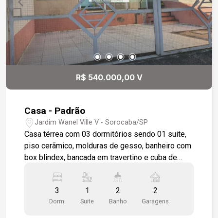
R$ 540.000,00 V
Casa - Padrão
Jardim Wanel Ville V - Sorocaba/SP
Casa térrea com 03 dormitórios sendo 01 suite,
piso cerãmico, molduras de gesso, banheiro com
box blindex, bancada em travertino e cuba de
sobrepor, metais e louças deca, cozinha com
armários, sala com piso porcelanato, decoração
3
1
2
2
em gesso. Casa nova e desocupada.
Dorm.
Suite
Banho
Garagens