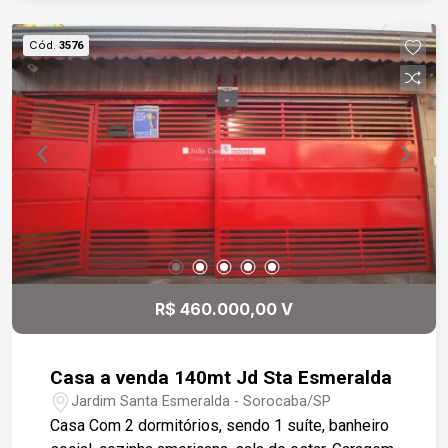
copa cozinha é funcional e há também um quarto
de despejo, lavanderia e um quintal que
Cód.
3576
proporciona espaço adicional. Esta propriedade é
perfeita para quem busca um local para
residência ou para montar um comércio. Não
perca essa oportunidade!
R$ 460.000,00 V
Casa a venda 140mt Jd Sta Esmeralda
Jardim Santa Esmeralda - Sorocaba/SP
Casa Com 2 dormitórios, sendo 1 suíte, banheiro