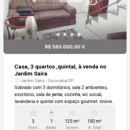
Parte superior toda em piso frio e moldura de
gesso.
R$ 580.000,00 V
Casa, 3 quartos ,quintal, à venda no
Jardim Saira
Jardim Saira - Sorocaba/SP
Sobrado com 3 dormitórios, sala 2 ambientes,
escritório, sala de jantar, cozinha, wc social,
lavanderia e quintal com espaço gourmet. imóvel
todo em piso cerâmico, cozinha, lavanderia e wcs
com revestimento até o teto.
3
1
125 m²
150 m²
Dorm.
Banho
Terreno
A. Total