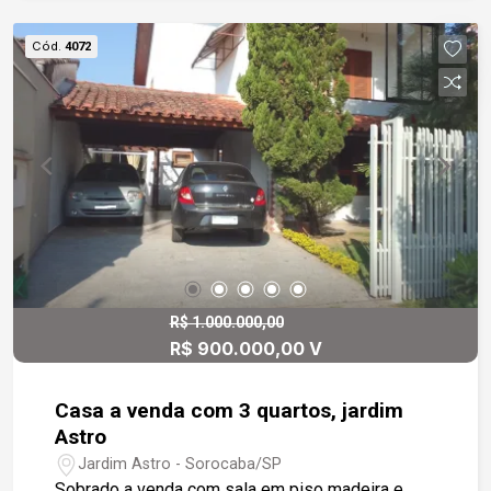
box em vidro, espelho, chuveiro e 2 ventiladores
de teto.
Cód.
4072
R$ 1.000.000,00
R$ 900.000,00 V
Casa a venda com 3 quartos, jardim
Astro
Jardim Astro - Sorocaba/SP
Sobrado a venda com sala em piso madeira e