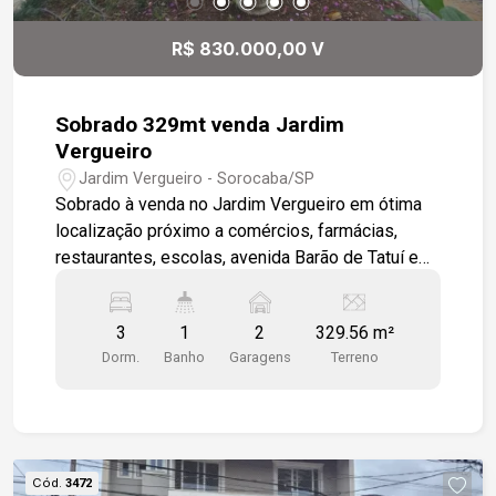
R$ 830.000,00 V
Sobrado 329mt venda Jardim
Vergueiro
Jardim Vergueiro - Sorocaba/SP
Sobrado à venda no Jardim Vergueiro em ótima
localização próximo a comércios, farmácias,
restaurantes, escolas, avenida Barão de Tatuí e
Ave JK. Garagem para 2 veículos cobertos, sala,
3 dormitórios, 1 banheiro social amplo, copa
3
1
2
329.56 m²
cozinha ampla, lavanderia. No andar superior você
Dorm.
Banho
Garagens
Terreno
encontra uma lavanderia, copa cozinha azulejada,
1 banheiro social, 2 dormitórios, 1 sala e 1
escritório. Neste imóvel você ainda encontra um
porão 4 salas, 1 cozinha pequena e 1 banheiro
Cód.
3472