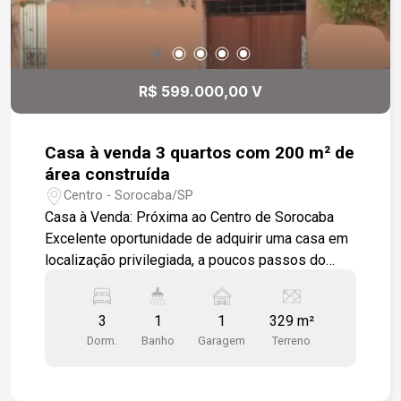
R$ 599.000,00 V
Casa à venda 3 quartos com 200 m² de
área construída
Centro - Sorocaba/SP
Casa à Venda: Próxima ao Centro de Sorocaba
Excelente oportunidade de adquirir uma casa em
localização privilegiada, a poucos passos do
centro de Sorocaba, cercada por uma variedade
de comércios. O imóvel conta com 1 garagem
3
1
1
329 m²
coberta no nível da rua e uma espaçosa varanda
Dorm.
Banho
Garagem
Terreno
na frente, ideal para momentos de lazer. Com
uma sala ampla, 3 dormitórios e 1 banheiro
social, a casa oferece conforto e praticidade. A