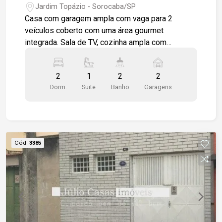
Jardim Topázio - Sorocaba/SP
Casa com garagem ampla com vaga para 2
veículos coberto com uma área gourmet
integrada. Sala de TV, cozinha ampla com
modulado, copa, 2 dormitórios sendo 1 deles 1
suíte e o outro esta sendo usado como
2
1
2
2
escritório, 1 banheiro social, lavanderia, quintal .
Dorm.
Suite
Banho
Garagens
Casa toda em piso cerâmico, ventilador de teto
nos dormitórios e sala
Cód.
3385