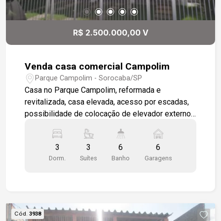
R$ 2.500.000,00 V
Venda casa comercial Campolim
Parque Campolim - Sorocaba/SP
Casa no Parque Campolim, reformada e
revitalizada, casa elevada, acesso por escadas,
possibilidade de colocação de elevador externo,
sala 03 ambientes, com possibilidade de dividir
em 03 espaços independentes. Sala de jantar,
3
3
6
6
cozinha completa, lavabo, são 3 quartos amplos ,
Dorm.
Suítes
Banho
Garagens
sala no mezanino, 01 banheiro, terraço aberto
com vista panorâmica e área coberta com sala e
churrasqueira.
Cód.
3938