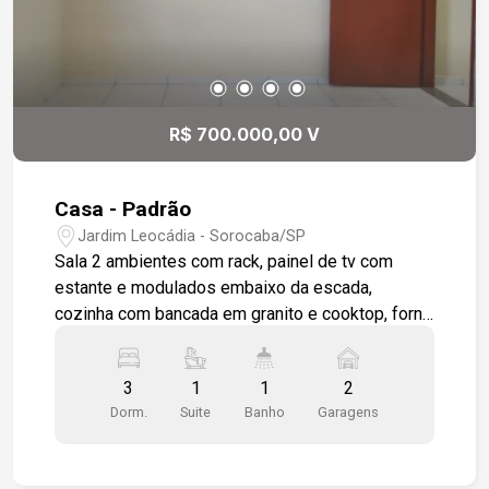
R$ 700.000,00 V
Casa - Padrão
Jardim Leocádia - Sorocaba/SP
Sala 2 ambientes com rack, painel de tv com
estante e modulados embaixo da escada,
cozinha com bancada em granito e cooktop, forno
e gabinete com armários, toda em piso
porcelanato. Área gourmet com churrasqueira,
3
1
1
2
forno, pia com armários e wc, em piso cerâmico,
Dorm.
Suite
Banho
Garagens
escada em granito com acabamento em vidro
temperado. 3 dormitórios 1 sendo suíte com
varanda, modulados e wc social, banheiros com