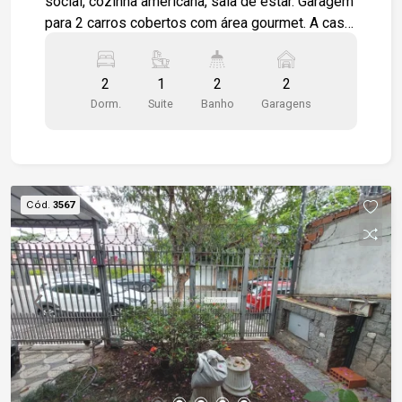
social, cozinha americana, sala de estar. Garagem
para 2 carros cobertos com área gourmet. A casa
ainda tem um porão amplo
2
1
2
2
Dorm.
Suite
Banho
Garagens
Cód.
3567