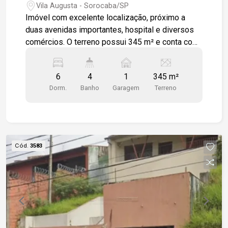
Vila Augusta - Sorocaba/SP
Imóvel com excelente localização, próximo a
duas avenidas importantes, hospital e diversos
comércios. O terreno possui 345 m² e conta com
três construções independentes, sendo: Sobrado
na frente Piso inferior 1 quarto 1 banheiro sala
6
4
1
345 m²
cozinha Piso superior 3 quartos 1 banheiro sala
Dorm.
Banho
Garagem
Terreno
cozinha Casa lateral (salão) 1 quarto 1 banheiro
sala cozinha Edícula nos fundos 1 cômodo 1
banheiro O imóvel possui quintal amplo entre as
construções, com espaço para estacionar vários
carros. Excelente opção para moradia com renda,
Cód.
3583
aluguel ou investimento.