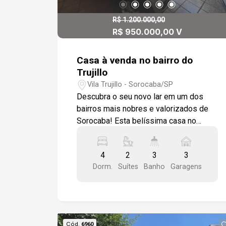
R$ 1.200.000,00
R$ 950.000,00 V
Casa à venda no bairro do
Trujillo
Vila Trujillo - Sorocaba/SP
Descubra o seu novo lar em um dos
bairros mais nobres e valorizados de
Sorocaba! Esta belíssima casa no
Trujillo reúne conforto, elegância e
praticidade em cada detalhe:
4
2
3
3
Características do imóvel: - 4 quartos
Dorm.
Suítes
Banho
Garagens
amplos, sendo 2 suítes - Sala de estar
com piso em cerâmica, parede em
granito rústico e forro em madeira de
lei - Escada com coluna e guarda corpo
sofisticados - Lavabo moderno - Sala
Cód.
6960