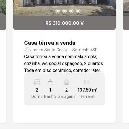
R$ 310.000,00 V
Casa térrea a venda
Jardim Santa Cecília - Sorocaba/SP
Casa térrea a venda com sala ampla,
cozinha, wc social espaçoso, 2 quartos.
Toda em piso cerâmico, corredor lateral
com lavanderia, e quarto de despejo
com pia. Frente com garagem coberta
2
1
2
137.50 m²
para 2 veículos. Próximo a Avenida
Dorm.
Banho
Garagens
Terreno
Itavuvu, bairro com estrutura completa
de comércios.