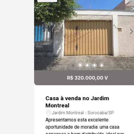
de jantar aconchegante com piso em
madeira - Quartos espaçosos e
confortáveis - Área gourmet completa
com churrasqueira, fogão e forno à
lenha - Piscina para momentos de lazer
e relaxamento - Garagem coberta para
até 3 veículos Localização privilegiada:
Situada em bairro nobre e bem
estruturado, a casa está a poucos
minutos do centro comercial de
Sorocaba, cercada por avenidas
R$ 320.000,00 V
importantes e próxima a hospital,
shopping, padarias, comércio variado e
muito mais. Uma oportunidade única
Casa à venda no Jardim
para quem busca qualidade de vida,
Montreal
praticidade e um imóvel diferenciado
Jardim Montreal - Sorocaba/SP
em Sorocaba.
Apresentamos esta excelente
oportunidade de moradia: uma casa