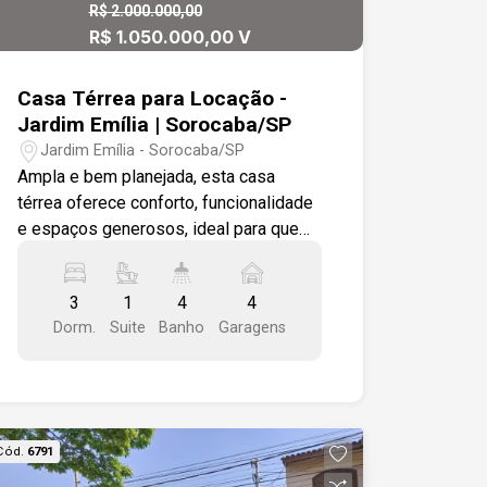
R$ 2.000.000,00
R$ 1.050.000,00 V
Casa Térrea para Locação -
Jardim Emília | Sorocaba/SP
Jardim Emília - Sorocaba/SP
Ampla e bem planejada, esta casa
térrea oferece conforto, funcionalidade
e espaços generosos, ideal para quem
busca morar em uma região tranquila e
de fácil acesso. Localizada no Jardim
3
1
4
4
Emília, o imóvel está em uma das áreas
Dorm.
Suite
Banho
Garagens
mais valorizadas de Sorocaba, próxima
a escolas, mercados, restaurantes e
com rápido acesso às principais
avenidas da cidade. Destaques do
imóvel: - 230 m² de área construída -
Cód.
6791
455 m² de terreno - 3 dormitórios,