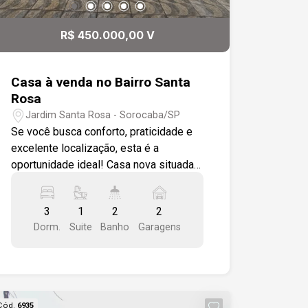
R$ 450.000,00 V
Casa à venda no Bairro Santa
Rosa
Jardim Santa Rosa - Sorocaba/SP
Se você busca conforto, praticidade e
excelente localização, esta é a
oportunidade ideal! Casa nova situada
na região norte de Sorocaba, no bairro
Santa Rosa, com fácil acesso à Avenida
3
1
2
2
Ipanema e a apenas 7 minutos do
Dorm.
Suite
Banho
Garagens
centro. Detalhes do imóvel: - 3
dormitórios, sendo 1 suíte - Sala
integrada com cozinha: ambiente
moderno e funcional - 137m² de
construção | 150m² de terreno -
Cód.
6935