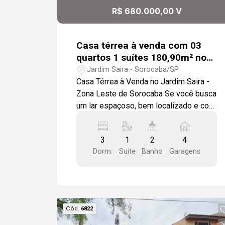
praticidade no dia a dia Localização
R$ 680.000,00 V
estratégica, próxima a comércios,
escolas e vias de acesso, em bairro
tranquilo e valorizado. Ideal para
Casa térrea à venda com 03
famílias que buscam espaço,
quartos 1 suítes 180,90m² no
segurança e conforto. Agende sua
Jardim Saira - Sorocaba/SP
Jardim Saira - Sorocaba/SP
visita e venha conhecer pessoalmente
Casa Térrea à Venda no Jardim Saira -
essa oportunidade!
Zona Leste de Sorocaba Se você busca
um lar espaçoso, bem localizado e com
tudo o que precisa para viver com
conforto, essa casa térrea no Jardim
3
1
2
4
Saira é uma excelente escolha. Logo na
Dorm.
Suite
Banho
Garagens
entrada, você encontra uma sala
acolhedora com dois ambientes
integrados à sala de jantar, criando um
espaço perfeito para convivência. A
casa possui três dormitórios, sendo um
Cód.
6822
deles uma suíte. Todos são espaçosos,