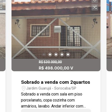
escolas, restaurantes, shopping,
farmácias, com fácil acesso a Rodovia
Raposo Tavares.
R$ 530.000,00
R$ 498.000,00 V
Sobrado a venda com 2quartos
Jardim Guarujá - Sorocaba/SP
Sobrado a venda com sala em piso
porcelanato, copa cozinha com
armários, lavabo. Andar inferior com