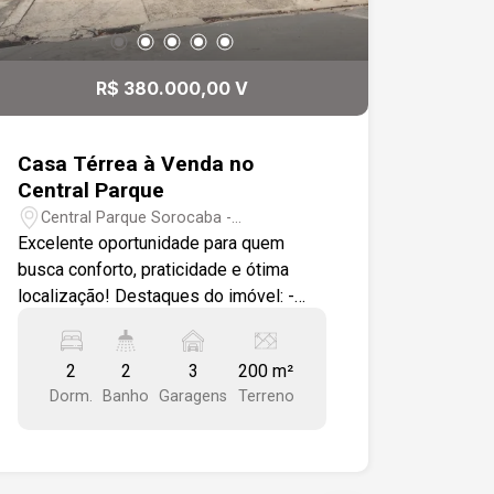
R$ 380.000,00 V
Casa Térrea à Venda no
Central Parque
Central Parque Sorocaba -
Sorocaba/SP
Excelente oportunidade para quem
busca conforto, praticidade e ótima
localização! Destaques do imóvel: -
Ampla sala em dois ambientes, com
piso cerâmico, janelas de alumínio e
2
2
3
200 m²
ventilador de teto. - Copa e cozinha
Dorm.
Banho
Garagens
Terreno
com piso cerâmico novo, pia em inox,
armários modulados e esquadrias de
alumínio. - Dois dormitórios com piso
cerâmico e venezianas de aço. -