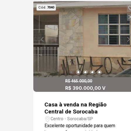
banheira, ar-condicionado e porta
Cód.
7040
balcão com acesso à varanda. - Sala
ampla e iluminada em três ambientes,
com janelas em vidro temperado que
proporcionam excelente ventilação e
luminosidade natural. - Copa e cozinha
com revestimento cerâmico completo e
balcão em granito São Gabriel,
oferecendo funcionalidade e elegância.
- Área gourmet com churrasqueira,
perfeita para momentos de lazer com
família e amigos. - Lavanderia
R$ 465.000,00
espaçosa e quarto de serviço para
R$ 390.000,00 V
maior praticidade no dia a dia. -
Garagem coberta para 2 veículos,
Casa à venda na Região
garantindo segurança e comodidade.
Central de Sorocaba
Localização privilegiada no Jardim
Centro - Sorocaba/SP
Maria do Carmo, com fácil acesso a
Excelente oportunidade para quem
comércios, escolas e serviços