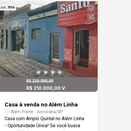
Banheiro social recém reformado, com
Cód.
7016
acabamento em pastilhas, box de vidro
temperado e nicho para produtos. -
Espaçoso quintal revestido em ardósia,
com área de serviço, tanque duplo,
churrasqueira, banheiro externo e quarto
de serviço. - Garagem para três
veículos, sendo uma vaga coberta. -
Infraestrutura completa, com duas
caixas d?água de 500 litros.
Localização privilegiada em corredor
de grande circulação, próximo a ponto
R$ 230.000,00
de ônibus circular, farmácias,
R$ 210.000,00 V
supermercados, padarias e diversos
comércios que tornam o dia a dia mais
Casa à venda no Além Linha
prático e conveniente. Não perca essa
Além Ponte - Sorocaba/SP
chance de morar em uma casa
Casa com Amplo Quintal no Além Linha
funcional, bem distribuída e em um dos
- Oportunidade Única! Se você busca
bairros mais completos da Zona Oeste!