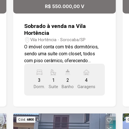
R$ 550.000,00 V
Sobrado à venda na Vila
Hortência
Vila Hortência - Sorocaba/SP
O imóvel conta com três dormitórios,
sendo uma suíte com closet, todos
com piso cerâmico, oferecendo
praticidade e conforto. A sala de estar
em estilo aberto é integrada à cozinha,
3
1
2
4
criando um ambiente moderno e
Dorm.
Suite
Banho
Garagens
acolhedor. Dispõe ainda de banheiro
social, área de serviço funcional,
despensa e garagem para quatro
veículos, sendo duas vagas cobertas.
Localizado em um dos bairros mais
Cód.
6800
valorizados da cidade, o sobrado está