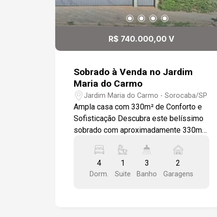
R$ 740.000,00 V
Sobrado à Venda no Jardim
Maria do Carmo
Jardim Maria do Carmo - Sorocaba/SP
Ampla casa com 330m² de Conforto e
Sofisticação Descubra este belíssimo
sobrado com aproximadamente 330m²
de área construída, localizado em um
dos bairros mais tranquilos e
4
1
3
2
valorizados da cidade. Ideal para quem
Dorm.
Suite
Banho
Garagens
busca espaço, conforto e qualidade de
vida. Destaques do imóvel: - 4
dormitórios com piso em madeira,
incluindo uma suíte master com