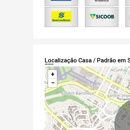
Localização Casa / Padrão em 
+
−