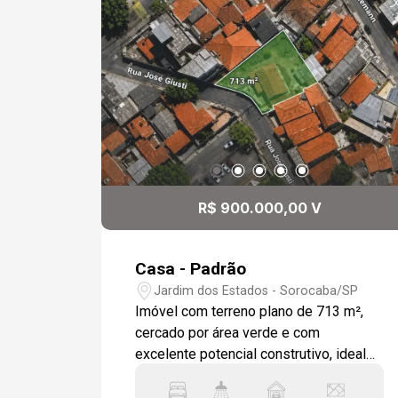
R$ 900.000,00 V
Casa - Padrão
Jardim dos Estados - Sorocaba/SP
Imóvel com terreno plano de 713 m²,
cercado por área verde e com
excelente potencial construtivo, ideal
para construção de kitnets ou
investimento -713 m² de terreno; -4