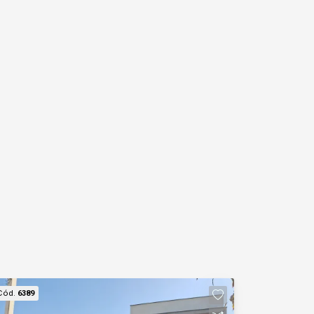
Cód.
6389