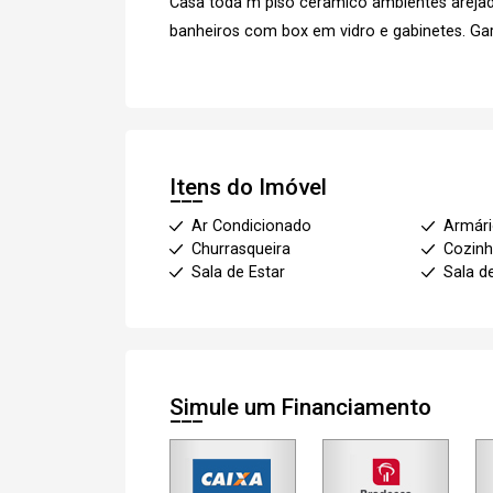
Casa toda m piso cerâmico ambientes arejad
banheiros com box em vidro e gabinetes. Ga
Itens do Imóvel
Ar Condicionado
Armár
Churrasqueira
Cozin
Sala de Estar
Sala d
Simule um Financiamento