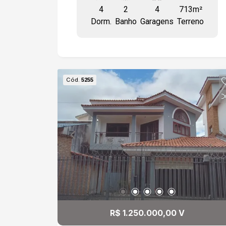
4
2
4
713m²
quartos; -Sala de estar; -Sala de jantar; -
Dorm.
Banho
Garagens
Terreno
Cozinha; -2 banheiros; -Espaço para até
4 veículos. Localização: -A 12 minutos
do Centro de Sorocaba; -Próximo à
ETEC Fernando Prestes.
Cód.
5255
R$ 1.250.000,00 V