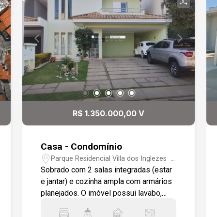
R$ 1.350.000,00 V
Casa - Condomínio
Parque Residencial Villa dos Inglezes -
Sorocaba/SP
Sobrado com 2 salas integradas (estar
e jantar) e cozinha ampla com armários
planejados. O imóvel possui lavabo,
quarto de despejo e 3 dormitórios com
armários planejados, sendo 1 suíte com