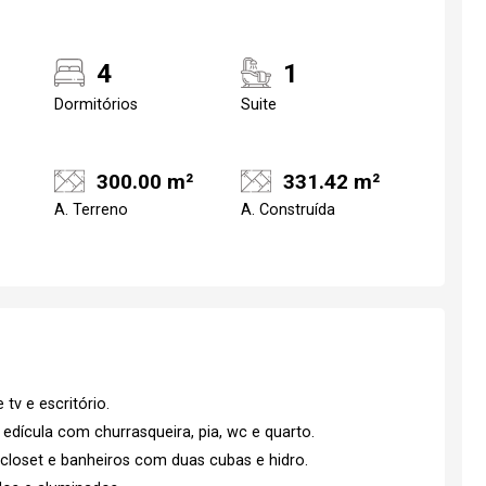
4
1
Dormitórios
Suite
300.00 m²
331.42 m²
A. Terreno
A. Construída
 tv e escritório.
edícula com churrasqueira, pia, wc e quarto.
 closet e banheiros com duas cubas e hidro.