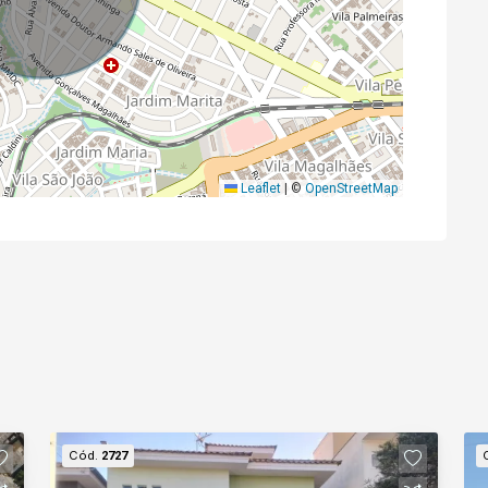
Leaflet
|
©
OpenStreetMap
Cód.
2727