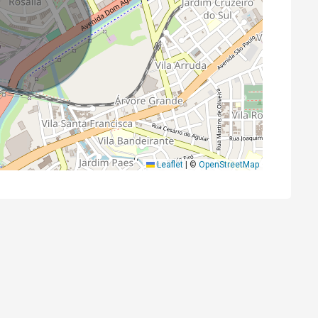
Leaflet
|
©
OpenStreetMap