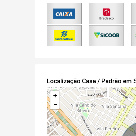
Localização Casa / Padrão em 
+
−