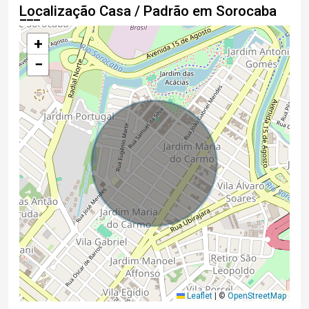
Localização Casa / Padrão em Sorocaba
+
−
Leaflet
|
©
OpenStreetMap