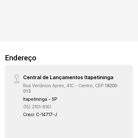
15:00
investimento.
15:30
16:00
Endereço
Central de Lançamentos Itapetininga
16:30
Rua Venâncio Ayres, 41C - Centro, CEP:
18200-
013
Itapetininga - SP
(15) 2101-6161
17:00
Creci: C-14717-J