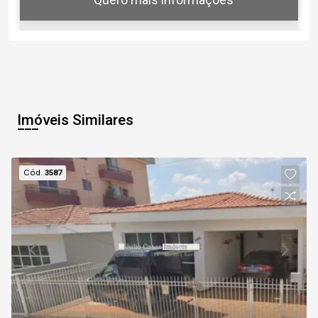
08
11:00
Aug/Sat
Imóveis Similares
09
11:30
Cód.
3587
Aug/Sun
10
12:00
Continuar
Aug/Mon
11
12:30
Aug/Tue