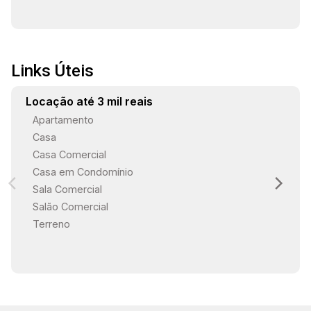
17:30
Links Úteis
18:00
Locação até 3 mil reais
Apartamento
Casa
18:30
Casa Comercial
Casa em Condomínio
Sala Comercial
19:00
Salão Comercial
Terreno