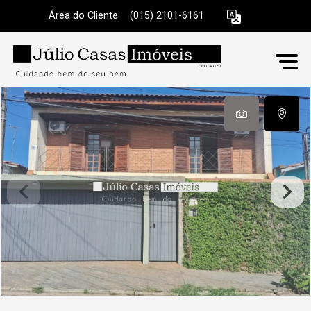
Área do Cliente
|
(015) 2101-6161