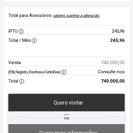
Total para Acessórios
valores sujeitos a alteração.
IPTU
245,96
Total / Mês
245,96
740.000,00
Venda
Consulte-nos
(ITBI, Registro, Escritura e Certidões)
Total
740.000,00
Quero visitar
ta
Qual o melhor dia e horário para
ou
você?
Quero mais informações