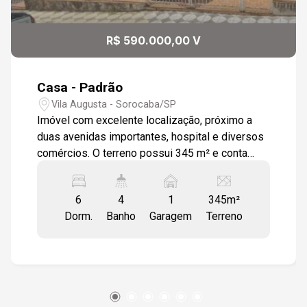
12
13:00
R$ 590.000,00 V
Aug/Wed
Casa - Padrão
13:30
Vila Augusta - Sorocaba/SP
Imóvel com excelente localização, próximo a
duas avenidas importantes, hospital e diversos
comércios. O terreno possui 345 m² e conta
14:00
com três construções independentes, sendo:
Sobrado na frente Piso inferior 1 quarto 1
6
4
1
345m²
banheiro sala cozinha Piso superior 3 quartos 1
Dorm.
Banho
Garagem
Terreno
banheiro sala cozinha Casa lateral (salão) 1
14:30
quarto 1 banheiro sala cozinha Edícula nos
fundos 1 cômodo 1 banheiro O imóvel possui
quintal amplo entre as construções, com espaço
para estacionar vários carros. Excelente opção
para moradia com renda, aluguel ou