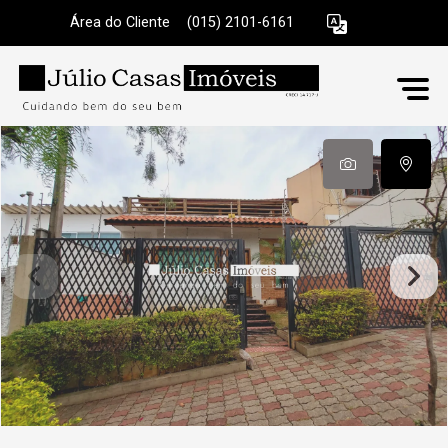
Área do Cliente
|
(015) 2101-6161