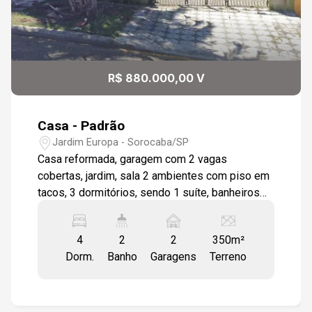
R$ 880.000,00 V
Casa - Padrão
Jardim Europa - Sorocaba/SP
Casa reformada, garagem com 2 vagas
cobertas, jardim, sala 2 ambientes com piso em
tacos, 3 dormitórios, sendo 1 suíte, banheiros
com box e gabinetes, dormitórios com piso em
tacos, ampla copa cozinha com armários. Quintal
4
2
2
350m²
com 80m2 com piso, edícula com 1 dormitório e
Dorm.
Banho
Garagens
Terreno
1 banheiro, lavanderia coberta e área gourmet.
Esta casa fica em bairro nobre próxima á
escolas, padaria, bancos, shopping e inúmeros
comércios .