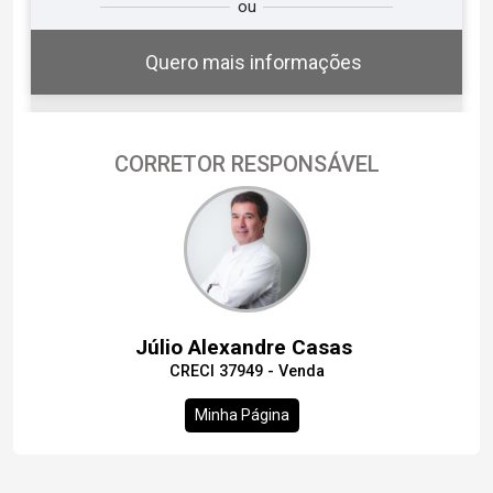
ou
você?
Quero mais informações
CORRETOR RESPONSÁVEL
07
10:30
Aug/Fri
08
11:00
Aug/Sat
Júlio Alexandre Casas
CRECI 37949 - Venda
09
11:30
Continuar
Minha Página
Aug/Sun