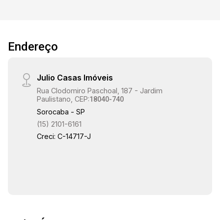
17:00
Endereço
Julio Casas Imóveis
17:30
Rua Clodomiro Paschoal, 187 - Jardim
Paulistano, CEP:
18040-740
Sorocaba - SP
(15) 2101-6161
18:00
Creci: C-14717-J
18:30