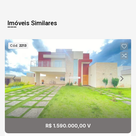
10
12:00
Aug/Mon
Imóveis Similares
11
12:30
Aug/Tue
Cód.
2213
13:00
13:30
14:00
R$ 1.590.000,00 V