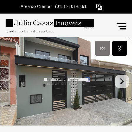
Área do Cliente
|
(015) 2101-6161