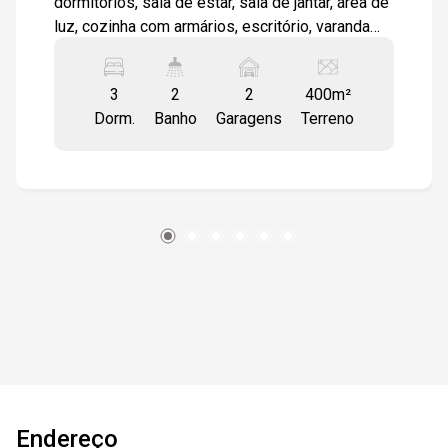
dormitórios, sala de estar, sala de jantar, área de
luz, cozinha com armários, escritório, varanda
ampla com churrasqueira, lavanderia coberta,
quintal elevado com horta, 2 vagas de garagem
3
2
2
400m²
cobertas
Dorm.
Banho
Garagens
Terreno
Endereço