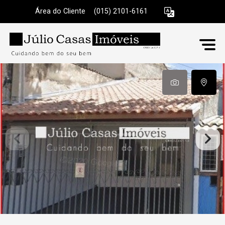
Área do Cliente
|
(015) 2101-6161