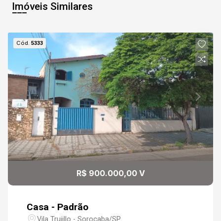
Aug/Fri
Imóveis Similares
08
17:00
Cód.
5333
Aug/Sat
09
17:30
Continuar
Aug/Sun
10
18:00
Aug/Mon
11
18:30
R$ 900.000,00 V
Aug/Tue
Casa - Padrão
Vila Trujillo - Sorocaba/SP