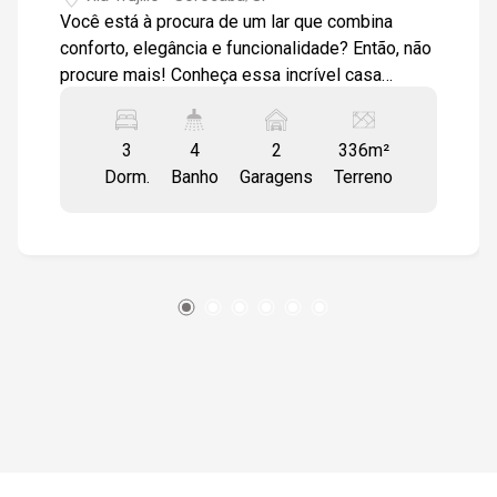
19:00
Você está à procura de um lar que combina
conforto, elegância e funcionalidade? Então, não
procure mais! Conheça essa incrível casa
situada no prestigiado bairro do Trujillo.
Características do Imóvel: - Dormitórios: 3
3
4
2
336m²
dormitórios, sendo uma suíte com closet. -
Dorm.
Banho
Garagens
Terreno
Acabamentos: Janelas de madeira de lei e
pisos em laminado de madeira. - Banheiro
Social: Equipado e com acabamentos de alta
qualidade. - Sala de Estar: Ampla, com piso em
cerâmica e lareira, integrada à sala de jantar. -
Cozinha: Cozinha com armários modulados,
cooktop com cinco acendedores, sob balcão em
granito São Gabriel, piso todo revestido em
cerâmica e paredes azulejadas até o teto. -
Mezanino: Amplo, com acesso por escada em
caracol de ferro fundido, sacada para a frente do
imóvel. - Adicionais: Dois dormitórios no