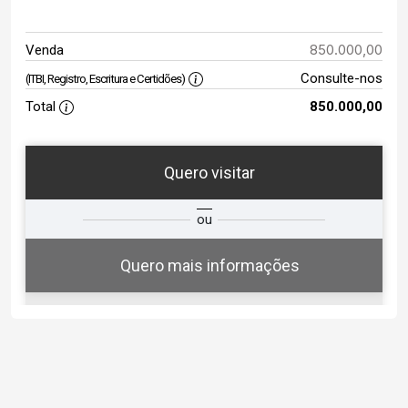
850.000,00
Venda
Consulte-nos
(ITBI, Registro, Escritura e Certidões)
Total
850.000,00
Quero visitar
ta
Qual o melhor dia e horário para
ou
você?
Quero mais informações
07
16:30