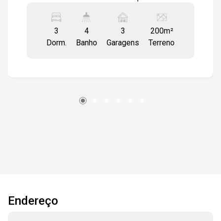
Jardim Helena Maria. A residência oferece uma
sala ampla com dois ambientes, pé direito alto,
3
4
3
200m²
teto em gesso e piso em porcelanato,
Dorm.
Banho
Garagens
Terreno
integrando-se harmoniosamente com a cozinha
equipada com ilha e cooktop. A área gourmet é
um verdadeiro destaque, contando com
churrasqueira e pia, e pode ser completamente
isolada por uma porta de correr com abertura
total, ideal para momentos de lazer. A casa
possui 3 suítes espaçosas, com banheiros
revestidos em porcelanato de alta qualidade.
Outros benefícios incluem aquecedor solar e
infraestrutura pronta para instalação de ar
condicionado nos quartos e na sala. A garagem
comporta 4 veículos, sendo 2 vagas cobertas.
Endereço