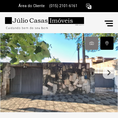
Área do Cliente
|
(015) 2101-6161