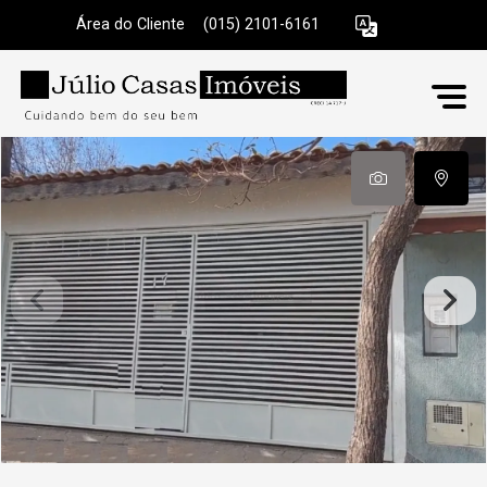
Área do Cliente
|
(015) 2101-6161