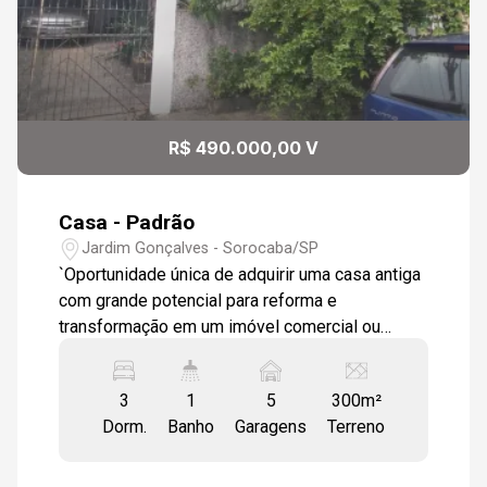
R$ 490.000,00 V
Casa - Padrão
Jardim Gonçalves - Sorocaba/SP
`Oportunidade única de adquirir uma casa antiga
com grande potencial para reforma e
transformação em um imóvel comercial ou
residencial! Localizada em uma rua
movimentada com diversos comércios, esta
3
1
5
300m²
casa de 300 metros quadrados de terreno e 10
Dorm.
Banho
Garagens
Terreno
metros de frente oferece uma excelente
oportunidade para quem busca um imóvel com
grande visibilidade e acesso fácil. A casa é de