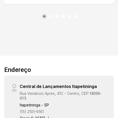
laje e possui uma sala ampla, cozinha e um
corredor que distribui 3 quartos e um banheiro. A
cozinha e o banheiro estão revestidos com
azulejo até o teto, e toda a casa está em piso
cerâmico. Nos fundos, há um cômodo que pode
ser utilizado como oficina, mais um cômodo
com um banheiro. Com uma reforma cuidadosa,
este imóvel pode ser transformado em uma
clínica, escritório ou até mesmo um loft
residencial. O entorno é bem infra estruturado,
Endereço
com ponto de ônibus e diversos comércios e
serviços próximos. Não perca esta
oportunidade de adquirir um imóvel com grande
Central de Lançamentos Itapetininga
potencial em uma localização privilegiada!`
Rua Venâncio Ayres, 41C - Centro, CEP:
18200-
013
Itapetininga - SP
(15) 2101-6161