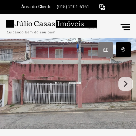
Área do Cliente
|
(015) 2101-6161