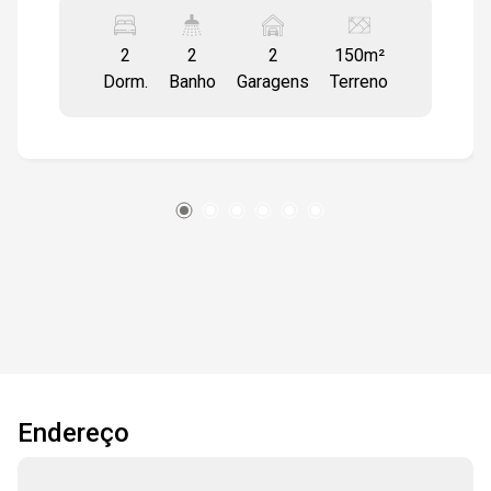
gourmet. A casa ainda tem um porão amplo
2
2
2
150m²
Dorm.
Banho
Garagens
Terreno
Endereço