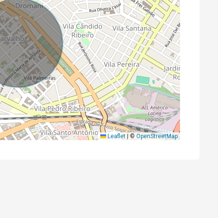
Leaflet
|
©
OpenStreetMap