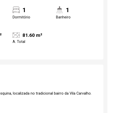
1
1
Dormitório
Banheiro
²
81.60 m²
A. Total
uina, localizada no tradicional bairro da Vila Carvalho.