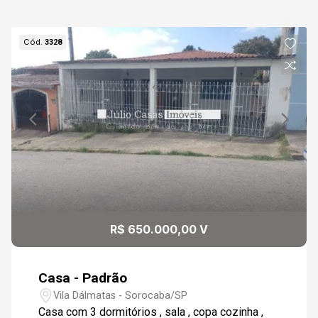
07
Cód.
3328
Aug/Fri
08
Continuar
Aug/Sat
09
Aug/Sun
10
R$ 650.000,00 V
Aug/Mon
Casa - Padrão
Vila Dálmatas - Sorocaba/SP
Casa com 3 dormitórios , sala , copa cozinha ,