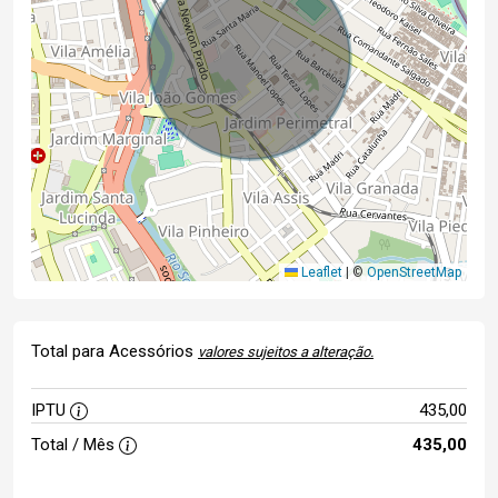
Leaflet
|
©
OpenStreetMap
Total para Acessórios
valores sujeitos a alteração.
IPTU
435,00
Total / Mês
435,00