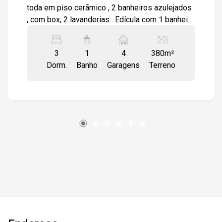
toda em piso cerãmico , 2 banheiros azulejados
, com box, 2 lavanderias . Edícula com 1 banheiro
e cozinha com entrada separada . Quintal . 2
vagas . garagem coberta
3
1
4
380m²
Dorm.
Banho
Garagens
Terreno