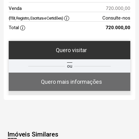
720.000,00
Venda
Consulte-nos
(ITBI, Registro, Escritura e Certidões)
Total
720.000,00
Quero visitar
ta
Qual o melhor dia e horário para
ou
você?
Quero mais informações
06
19:00
Aug/Thu
Imóveis Similares