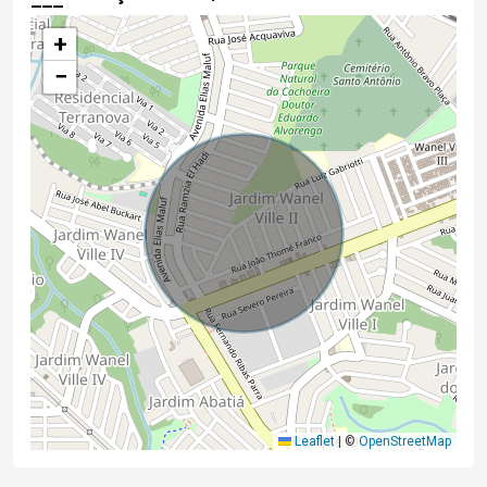
+
−
Leaflet
|
©
OpenStreetMap