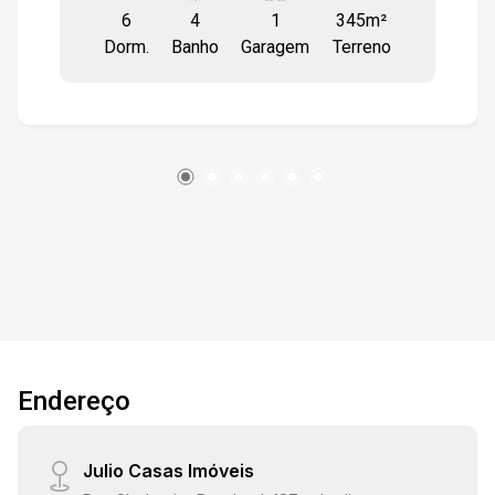
6
4
1
345m²
banheiro sala cozinha Piso superior 3 quartos 1
Dorm.
Banho
Garagem
Terreno
banheiro sala cozinha Casa lateral (salão) 1
quarto 1 banheiro sala cozinha Edícula nos
fundos 1 cômodo 1 banheiro O imóvel possui
quintal amplo entre as construções, com espaço
para estacionar vários carros. Excelente opção
para moradia com renda, aluguel ou
investimento.
Endereço
Julio Casas Imóveis