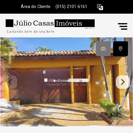
Área do Cliente
|
(015) 2101-6161