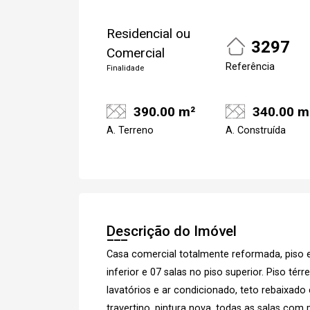
Residencial ou
3297
Comercial
Referência
Finalidade
390.00 m²
340.00 m
A. Terreno
A. Construída
Cadastre-se
Descrição do Imóvel
Casa comercial totalmente reformada, piso 
inferior e 07 salas no piso superior. Piso té
lavatórios e ar condicionado, teto rebaixa
travertino, pintura nova, todas as salas com