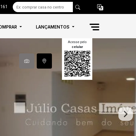
6161
OMPRAR
LANÇAMENTOS
Acesse pelo
celular