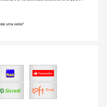
Esqueci minha senha
No Imóvel
stre-se
dar uma visita?
Agendar Visita
Fazer Agendamento