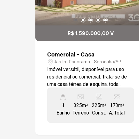
R$ 1.590.000,00 V
Comercial - Casa
Jardim Panorama - Sorocaba/SP
Imóvel versátil, disponível para uso
residencial ou comercial. Trata-se de
uma casa térrea de esquina, toda
murada, localizada em uma excelente
área. O imóvel dispõe de três
1
325m²
225m²
173m²
dormitórios, incluindo uma suíte com
Banho
Terreno
Const.
A. Total
box. Os acabamentos incluem piso
cerâmico e portas e janelas em blindex.
A sala é dividida em dois ambientes, e
a copa e cozinha são bem equipadas