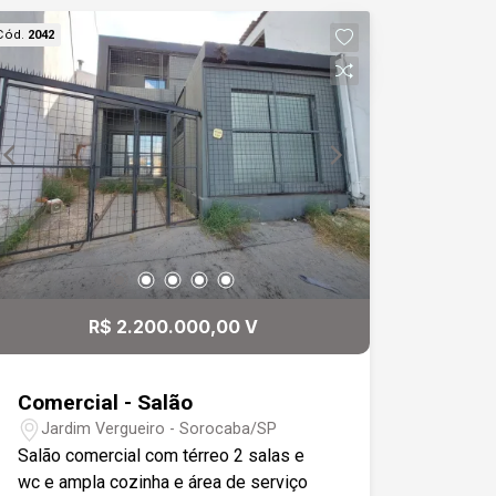
andar superior 2 suítes, os dormitórios
Cód.
2042
dão p varanda. Ótimo quintal com
lavanderia e área gourmet, quartinho de
despejo e banheiro.
R$ 2.200.000,00 V
Comercial - Salão
Jardim Vergueiro - Sorocaba/SP
Salão comercial com térreo 2 salas e
wc e ampla cozinha e área de serviço