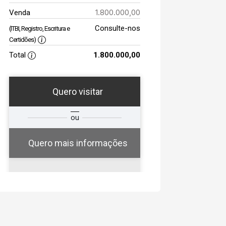
1.800.000,00
Venda
Consulte-nos
(ITBI, Registro, Escritura e
Certidões)
Total
1.800.000,00
Quero visitar
a
Qual o melhor dia e
ou
a
horário para você?
Quero mais informações
07
19:00
Aug/Fri