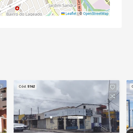
Leaflet
|
©
OpenStreetMap
Cód.
5162