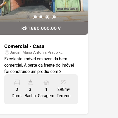
R$ 1.880.000,00 V
Comercial - Casa
Jardim Maria Antônia Prado -
Sorocaba/SP
Excelente imóvel em avenida bem
comercial. A parte da frente do imóvel
foi construído um prédio com 2
andares, onde o térreo funciona uma
oficina tendo uma sala de espera e 2
3
3
1
298m²
WC, no 1o andar são 3 sala e 1 WC, 2o
Dorm.
Banho
Garagem
Terreno
andar preparado para terminar. Nos
fundas foi construída a casa, sobrado
muito bem acabado, térreo com sala de
estar, cozinha/copa, e 1 banheiro, no