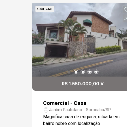
com armários. Além disso, há um
Cód.
2331
banheiro social, uma área de luz, uma
área de serviço e um jardim de inverno.
A garagem é coberta, com capacidade
para dois carros e portão automático.
Gostaria de saber mais informações ou
agendar uma visita?
R$ 1.550.000,00 V
Comercial - Casa
Jardim Paulistano - Sorocaba/SP
Magnifica casa de esquina, situada em
bairro nobre com localização