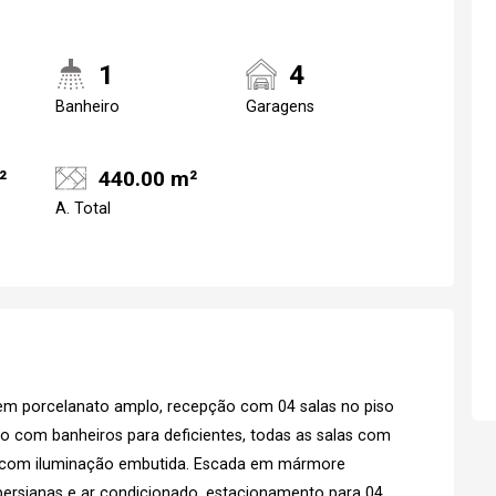
1
4
Banheiro
Garagens
²
440.00 m²
A. Total
Realize o login
Confirmar dados d
visit
07/08/2026
em porcelanato amplo, recepção com 04 salas no piso
19h00
rreo com banheiros para deficientes, todas as salas com
do com iluminação embutida. Escada em mármore
Login
 persianas e ar condicionado, estacionamento para 04