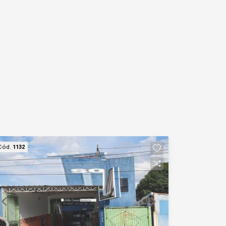
Cód.
1132