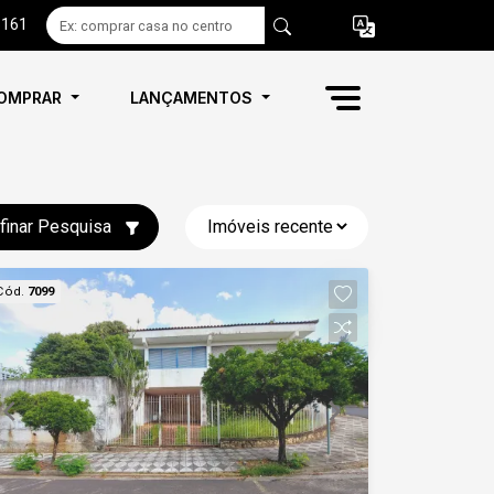
6161
OMPRAR
LANÇAMENTOS
finar Pesquisa
Cód.
7099