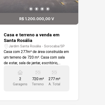
R$ 1.200.000,00 V
Casa e terreno a venda em
Santa Rosália
Jardim Santa Rosália - Sorocaba/SP
Casa com 277m² de área construída em
um terreno de 720 m². Casa com sala
de estar, sala de jantar, escritório,
cozinha ampla, lavanderia, 3 quartos 1
sendo suíte e wc social. Garagem ,
2
720 m²
277 m²
edícula e quintal amplo. Esquina com
Garagens
Terreno
A. Total
ótima visualização. Fácil acesso a
Rodovia Raposo Tavares e Avenida
Dom Aguirre. Excelente oportunidade.