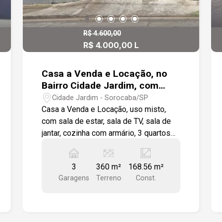
R$ 4.600,00
R$ 4.000,00 L
R$ 750.000,00 V
Casa a Venda e Locação, no
Bairro Cidade Jardim, com
área construída de 168,56 m²,
Cidade Jardim - Sorocaba/SP
com 3 quartos.
Casa a Venda e Locação, uso misto,
com sala de estar, sala de TV, sala de
jantar, cozinha com armário, 3 quartos
com armários, sendo 1 suíte, 3
banheiros, quintal amplo com edícula,3
3
360 m²
168.56 m²
vagas de garagem descoberta, portão
Garagens
Terreno
Const.
eletrônico, próximos a escolas e
mercados.