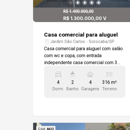
reformada.
R$ 1.400.000,00
R$ 1.300.000,00 V
Casa comercial para aluguel
Jardim São Carlos - Sorocaba/SP
Casa comercial para aluguel com salão
com wc e copa, com entrada
independente casa comercial com 3
salas, cozinha, 2 wc, edícula com 2
salas e wc. Frente com recuo para 4
4
2
4
316 m²
veículos.
Dorm.
Banho
Garagens
Terreno
Cód.
6612