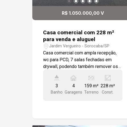
R$ 1.050.000,00 V
Casa comercial com 228 m²
para venda e aluguel
Jardim Vergueiro - Sorocaba/SP
Casa comercial com ampla recepção,
wc para PCD, 7 salas fechadas em
drywall, podendo também remover os
drywalls caso necessite de salas
maiores. 2 cozinhas com armários e pia
3
4
159 m²
228 m²
em granito, wc masculino e feminino.
Banho
Garagens
Terreno
Const.
Imóvel de esquina com 4 vagas de
estacionamento. Localizado em Rua
com grande fluxo de veículos, e fácil
acesso as principais Avenidas da
Cidade.