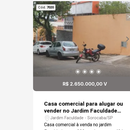
Imóvel adaptado para atender às
Cód.
7020
necessidades de operações
alimentícias e processos que exigem
conformidade sanitária. Localizado na
Vila Hortência, em região de fácil
acesso, ideal para indústrias
alimentícias, cozinhas industriais,
distribuidoras, centrais de produção,
empresas de refeições coletivas e
negócios do ramo alimentício em geral.
R$ 2.650.000,00 V
Casa comercial para alugar ou
vender no Jardim Faculdade
com 421m²
Jardim Faculdade - Sorocaba/SP
Casa comercial à venda no jardim