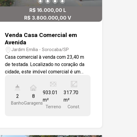
R$ 16.000,00 L
R$ 3.800.000,00 V
Venda Casa Comercial em
Avenida
Jardim Emília - Sorocaba/SP
Casa comercial à venda com 23,40 m
de testada. Localizado no coração da
cidade, este imóvel comercial é um
verdadeiro tesouro para investidores e
empreendedores. Com uma localização
933.01
317.70
privilegiada, você estará no centro da
2
8
m²
m²
ação, com fácil acesso a clientes,
Banho
Garagens
Terreno
Const.
fornecedores e parceiros. A região é
conhecida por sua alta demanda e fluxo
constante de pessoas, garantindo um
excelente retorno financeiro para seu