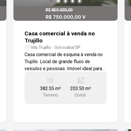
profissionais quanto o acolhimento aos
clientes. No fundo, uma área verde com
R$ 850.000,00
cascata e espelho d´água completa o
R$ 750.000,00 V
cenário com uma atmosfera de
serenidade, ideal para quem busca um
Casa comercial à venda no
espaço com harmonia entre
Trujillo
funcionalidade e natureza. Tudo isso
Vila Trujillo - Sorocaba/SP
em uma localização privilegiada,
Casa comercial de esquina à venda no
rodeada por comércio, serviços e com
Trujillo. Local de grande fluxo de
excelente fluxo de pessoas.
veículos e pessoas. Imóvel ideal para
clínicas, escritórios de profissionais
liberais.
382.55 m²
203.50 m²
Terreno
Const.