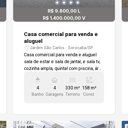
R$ 9.800,00 L
R$ 1.400.000,00 V
Casa comercial para venda e
aluguel
Jardim São Carlos - Sorocaba/SP
Casa comercial para venda e aluguel
sala de estar e sala de jantar, e sala tv,
cozinha ampla, quintal com piscina, área
gourmet com mezanino com suíte. 3
quartos 1 sendo suíte e wc social.
4
4
330 m²
158 m²
Frente com recuo para 4 veículos. Casa
Banho
Garagens
Terreno
Const.
com localização privilegiada, Rua com
grande fluxo de veículos.
Cód.
6462