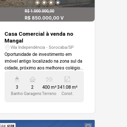
R$ 1.000.000,00
R$ 850.000,00 V
Casa Comercial à venda no
Mangal
Vila Independência - Sorocaba/SP
Oportunidade de investimento em
imóvel antigo localizado na zona sul da
cidade, próximo aos melhores colégios.
Com 02 casas, 10 metros de testada,
esse imóvel oferece espaço e
3
2
400 m²
341.08 m²
potencial para ser utilizado para fins
Banho
Garagens
Terreno
Const.
residenciais e comerciais. A casa é
composta por duas unidades: Casa 1
(piso inferior) com sala, cozinha, 03
dormitórios e banheiro social, e Casa 2
(piso superior) com sala, escritório,
Cód.
6138