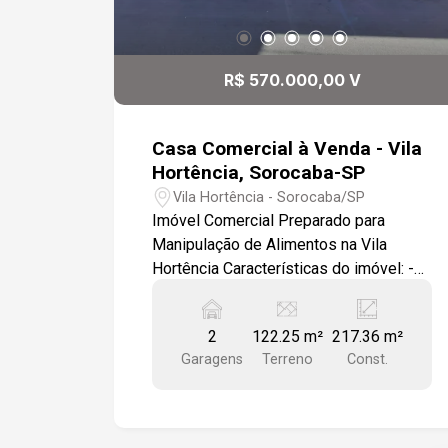
R$ 570.000,00 V
Casa Comercial à Venda - Vila
Hortência, Sorocaba-SP
Vila Hortência - Sorocaba/SP
Imóvel Comercial Preparado para
Manipulação de Alimentos na Vila
Hortência Características do imóvel: -4
salas funcionais para produção,
administração ou apoio operacional; -2
2
122.25 m²
217.36 m²
vestiários independentes (masculino e
Garagens
Terreno
Const.
feminino); -Área de copa com pia e
estrutura preparada para manipulação
de alimentos; -2 elevadores de carga
com capacidade para até 500 kg cada; -