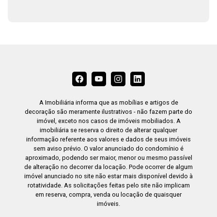
dupla em cerâmica, varais de teto instalados. 3
dormitórios com piso em carpete de madeira
claro, paredes acabadas em massa corrida
branca, janelas em alumínio preto, cada qual com
1 suíte, com piso em porcelanato, paredes
revestidas com azulejo travertino até a altura do
teto, metais em alto padrão dourados, ducha
higieniza, espelhos, box em alumínio preto com
vidro blindex fumê, bancadas em granito
A Imobiliária informa que as mobílias e artigos de
amêndoa, porta de acesso interno em madeira
decoração são meramente ilustrativos - não fazem parte do
de imbuia envernizadas. Na suíte master, além
imóvel, exceto nos casos de imóveis mobiliados. A
imobiliária se reserva o direito de alterar qualquer
dos acabamentos descritos, encontramos uma
informação referente aos valores e dados de seus imóveis
linda banheira de hidromassagem na cor
sem aviso prévio. O valor anunciado do condomínio é
chumbo com granito Preto São Gabriel. Quartos
aproximado, podendo ser maior, menor ou mesmo passível
de alteração no decorrer da locação. Pode ocorrer de algum
interligados por uma área de luz com porta
imóvel anunciado no site não estar mais disponível devido à
balcão em alumínio preto. Suíte master com 1
rotatividade. As solicitações feitas pelo site não implicam
sacada com vista panorâmica, guarda corpo em
em reserva, compra, venda ou locação de quaisquer
alumínio e vidro blindex. o prédio conta em toda
imóveis.
a instalação trifásica e, espaço previamente