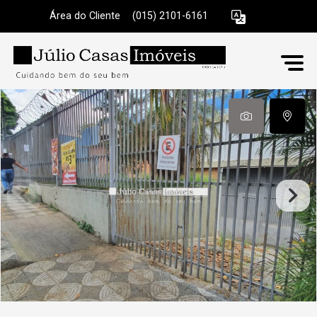
Área do Cliente
|
(015) 2101-6161