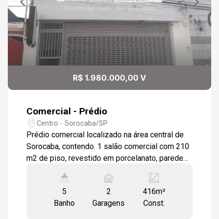
R$ 1.980.000,00 V
Comercial - Prédio
Centro - Sorocaba/SP
Prédio comercial localizado na área central de
Sorocaba, contendo. 1 salão comercial com 210
m2 de piso, revestido em porcelanato, paredes
acabadas com massa corrida, lâmpadas
fluorescentes,2 banheiros com piso em
5
2
416m²
porcelanato, bancadas em granito Granito
Banho
Garagens
Const.
Amêndoa Light, toalheiros e saboneteiras
instalados, revestimento de parede tipo