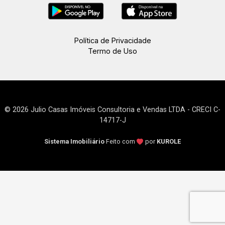
projetado para instalação de um elevador
privativo (caso necessário) com acesso do
interior do salão térreo ao apartamento no 3º
Política de Privacidade
piso. estrutura de vigas e lajes em concreto
Termo de Uso
armado, 2 reservatórios de água com
capacidade de 1000lts cada, telhado com
madeiramento em peroba Rosa, telhas em fibro
cimento onduladas. Grades internas de acesso a
escada para proteção de crianças e idosos.
© 2026 Julio Casas Imóveis Consultoria e Vendas LTDA - CRECI C-
14717-J
Sistema Imobiliário
Feito com
por
KUROLE