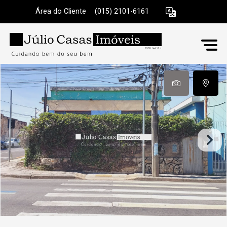
Área do Cliente
|
(015) 2101-6161