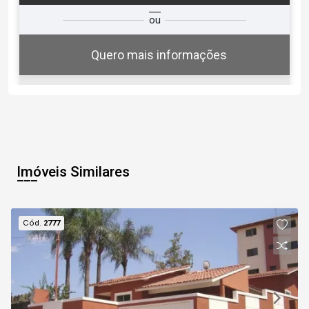
ta
Qual o melhor dia e horário para
ou
você?
Quero mais informações
10
18:30
Aug/Mon
Imóveis Similares
11
19:00
Cód.
2777
Aug/Tue
12
Continuar
Aug/Wed