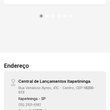
banheiro social, uma área de luz, uma área de
serviço e um jardim de inverno. A garagem é
coberta, com capacidade para dois carros e
portão automático. Gostaria de saber mais
informações ou agendar uma visita?
Endereço
Central de Lançamentos Itapetininga
Rua Venâncio Ayres, 41C - Centro, CEP:
18200-
013
Itapetininga - SP
(15) 2101-6161