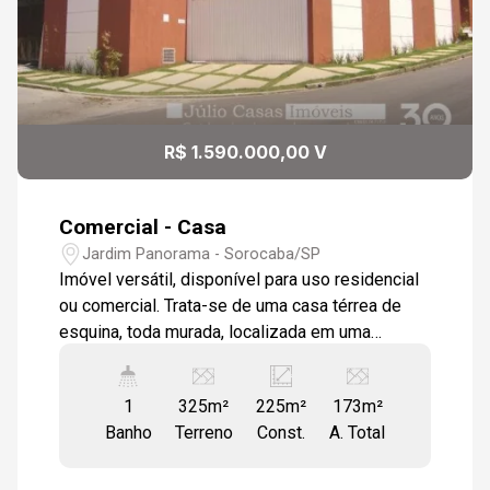
13
Aug/Thu
14
R$ 1.590.000,00 V
Aug/Fri
Comercial - Casa
Jardim Panorama - Sorocaba/SP
Imóvel versátil, disponível para uso residencial
ou comercial. Trata-se de uma casa térrea de
esquina, toda murada, localizada em uma
excelente área. O imóvel dispõe de três
dormitórios, incluindo uma suíte com box. Os
1
325m²
225m²
173m²
acabamentos incluem piso cerâmico e portas e
Banho
Terreno
Const.
A. Total
janelas em blindex. A sala é dividida em dois
ambientes, e a copa e cozinha são bem
equipadas com armários. Além disso, há um