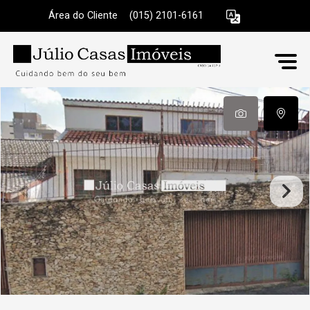
Área do Cliente
|
(015) 2101-6161