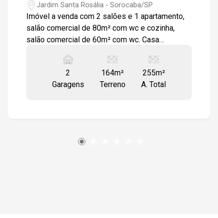
Jardim Santa Rosália - Sorocaba/SP
Imóvel a venda com 2 salões e 1 apartamento,
salão comercial de 80m² com wc e cozinha,
salão comercial de 60m² com wc. Casa
assobradada para alugar no Jardim Santa
Rosália. Sala 2 ambientes , cozinha e área de
2
164m²
255m²
serviço. 2 quartos 1 sendo suíte e wc social.
Garagens
Terreno
A. Total
corredor lateral , frente com pequeno quintal e
escada para acesso a casa. 2 vagas de garagem
com entrada pela lateral da rua.