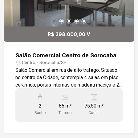
conforto e funcionalidade em um só lugar.
Agende sua visita e venha conhecer o espaço
ideal para o seu empreendimento!
R$ 298.000,00 V
Salão Comercial Centro de Sorocaba
Centro - Sorocaba/SP
Salão Comercial em rua de alto trafego, Situado
no centro da Cidade, contempla 4 salas em piso
cerâmico, portas internas de madeira maciça e 2
banheiros; Acabamento em grafiato e gesso a
cartonado com iluminação em LED. Podendo usar
2
85 m²
75.50 m²
como consultório dentário, despachante,
Banho
Terreno
Const.
correspondente bancário. Salão de Cabelereira,
loja de artigo diversos.