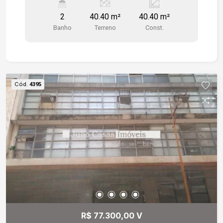
2
40.40 m²
40.40 m²
Banho
Terreno
Const.
Cód.
4395
R$ 77.300,00 V