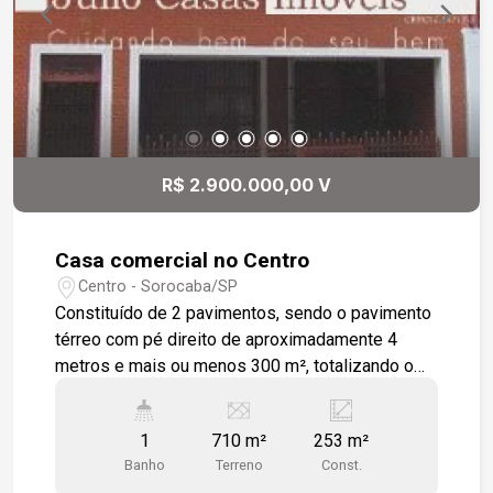
R$ 2.900.000,00 V
Casa comercial no Centro
Centro - Sorocaba/SP
Constituído de 2 pavimentos, sendo o pavimento
térreo com pé direito de aproximadamente 4
metros e mais ou menos 300 m², totalizando o
imóvel, área construída de aproximadamente 711
m². O pavimento superior apresenta 7 cômodos,
1
710 m²
253 m²
além de hall, cozinha, lavanderia, sacada e 5
Banho
Terreno
Const.
banheiros. O pavimento térreo apresenta o salão