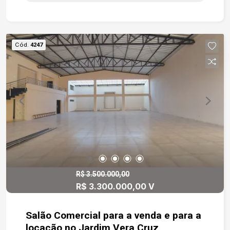
principal com 1 banheiro e outro salão com 2
banheiros e um cômodo. Fica ao lado de um
estacionamento (situado à esquerda de quem de
frente observa o imóvel disponível para locação)
Cód.
4247
e à poucos metros de outro estacionamento (à
direita de quem de frente observa o imóvel). A
pouquíssimos metros do lado direito do imóvel
(considerando quem de frente o observa), há uma
agência de correios. Do lado esquerdo (pela
visão de quem de frente olha o imóvel),
encontramos muito próximos uma agência da
caixa federal e também duas escolas (sendo
uma delas o colégio das irmãs beneditinas).
R$ 3.500.000,00
R$ 3.300.000,00 V
Salão Comercial para a venda e para a
locação no Jardim Vera Cruz