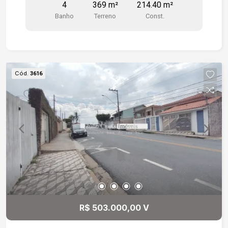
4
369 m²
214.40 m²
Diferenciais: -Pé-direito alto -Todo em piso
Banho
Terreno
Const.
cerâmico
Cód.
3616
R$ 503.000,00 V