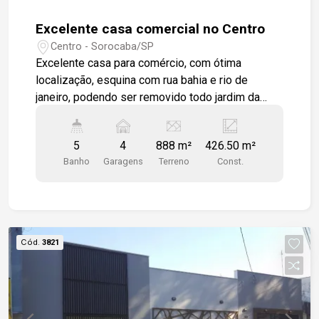
Excelente casa comercial no Centro
Centro - Sorocaba/SP
Excelente casa para comércio, com ótima
localização, esquina com rua bahia e rio de
janeiro, podendo ser removido todo jardim da
frente para estacionamento. casa térrea com
ambientes espaçosos, sala grande, cozinha
5
4
888 m²
426.50 m²
grande, copa, 3 dormitórios, varanda, escritório,
Banho
Garagens
Terreno
Const.
lavabo e quintal grande.
Cód.
3821