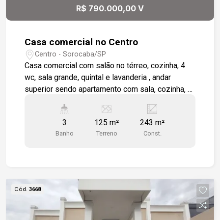
R$ 790.000,00 V
Casa comercial no Centro
Centro - Sorocaba/SP
Casa comercial com salão no térreo, cozinha, 4
wc, sala grande, quintal e lavanderia , andar
superior sendo apartamento com sala, cozinha, 2
wc, 3 dormitórios e lavanderia. Centro da Cidade
com grande fluxo de pedestres e veículos.
3
125 m²
243 m²
Banho
Terreno
Const.
Cód.
3668