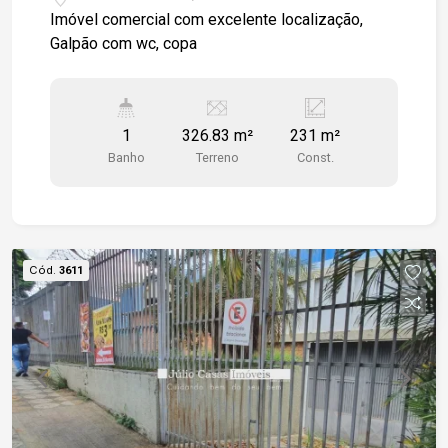
Imóvel comercial com excelente localização,
Galpão com wc, copa
1
326.83 m²
231 m²
Banho
Terreno
Const.
Cód.
3611