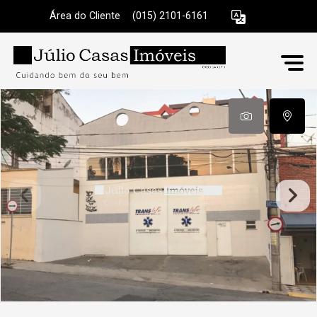
Área do Cliente
|
(015) 2101-6161