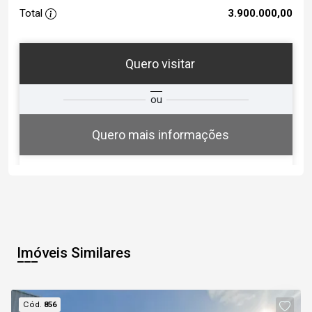
Total
3.900.000,00
Quero visitar
ra
?
Alugar
ou
Comprar
Deseja
ou
ê?
Quero mais informações
Alugar
Comprar
Imóveis Similares
Cód.
856