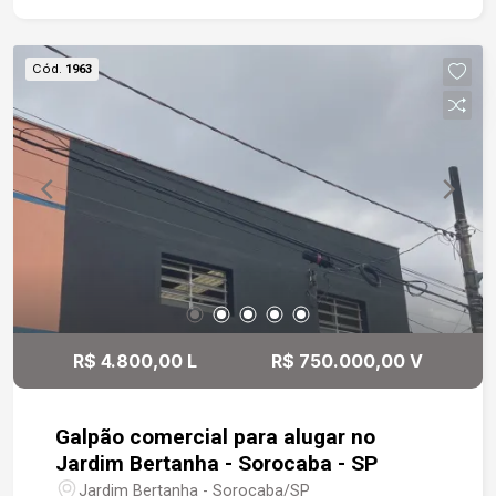
manutenção. O pé direito alto proporciona um
ambiente arejado e amplo, perfeito para qualquer
tipo de negócio. A localização é privilegiada,
Cód.
1963
próximo a um mercado renomado, restaurantes e
diversos outros estabelecimentos comerciais. O
corredor comercial onde está inserido é
extremamente movimentado, garantindo uma
visibilidade incrível para o seu negócio. Estamos
à disposição para te atender. Gostaria de saber
mais informações ou agendar uma visita?
R$ 4.800,00 L
R$ 750.000,00 V
Galpão comercial para alugar no
Jardim Bertanha - Sorocaba - SP
Jardim Bertanha - Sorocaba/SP