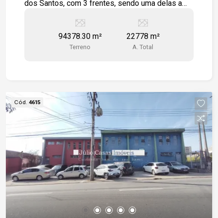
dos Santos, com 3 frentes, sendo uma delas a
Rodovia Raposo Tavares, tendo um Galpão de
quase 23.000 metros quadrados
94378.30 m²
22778 m²
Terreno
A. Total
Cód.
4615