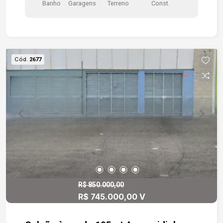
Banho
Garagens
Terreno
Const.
podendo servir como apoio/logística. Salas
administrativas Vestiário masculino e feminino.
Estacionamento aproximadamente 25 veículos.
Fundos: estacionamento maior para funcionários
e carga/descarga de veículos.
Cód.
2677
R$ 850.000,00
R$ 745.000,00 V