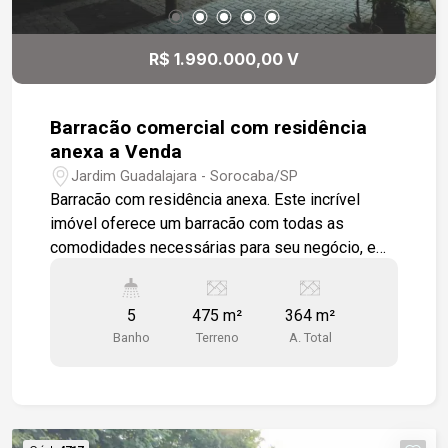
R$ 1.990.000,00 V
Barracão comercial com residência
anexa a Venda
Jardim Guadalajara - Sorocaba/SP
Barracão com residência anexa. Este incrível
imóvel oferece um barracão com todas as
comodidades necessárias para seu negócio, e
uma charmosa residência para morar ou alugar.
Salão com 2 cozinhas, 4 wc, estacionamento para
5
475 m²
364 m²
até 8 veículos. Residência com sala conceito
Banho
Terreno
A. Total
aberto, sala de tv, sala de jantar e cozinha. wc
social, lavanderia , 2 quartos e um terraço para
momentos de relaxamento e lazer. O´tima
localização, em bairro com grande infraestrutura
de comércios.