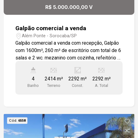
adaptação para masculino e feminino
R$ 5.000.000,00 V
Estacionamento: Até 4 vagas na entrada do
barracão Até 10 vagas na área da recepção
Galpão comercial a venda
Além Ponte - Sorocaba/SP
Galpão comercial a venda com recepção, Galpão
com 1600m², 260 m² de escritório com total de 6
salas e 2 wc. mezanino com cozinha, refeitório e
vestiário. Frente com recuo para estacionar 6
veículos.
4
2414 m²
2292 m²
2292 m²
Banho
Terreno
Const.
A. Total
Cód.
6558