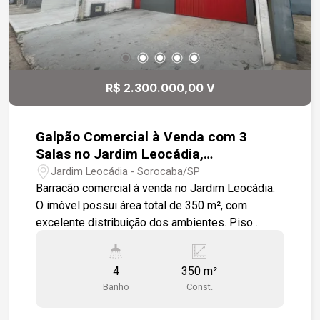
R$ 2.300.000,00 V
Galpão Comercial à Venda com 3
Salas no Jardim Leocádia,
Sorocaba/SP
Jardim Leocádia - Sorocaba/SP
Barracão comercial à venda no Jardim Leocádia.
O imóvel possui área total de 350 m², com
excelente distribuição dos ambientes. Piso
térreo (240 m²): Amplo barracão; 1 banheiro; 1
vestiário. Primeiro piso (60 m²): 3 salas; Copa; 3
4
350 m²
banheiros. Fundos: Almoxarifado com 60 m².
Banho
Const.
Diferenciais do imóvel: Ar-condicionado em
todas as salas; Elevador com capacidade para