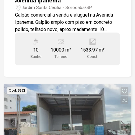
Avenida Ipanema
Jardim Santa Cecília - Sorocaba/SP
Galpão comercial a venda e aluguel na Avenida
Ipanema. Galpão amplo com piso em concreto
polido, telhado novo, aproximadamente 10
banheiros, cozinha, recepção, sala de espera,
depósito, Galpão secundário, mezanino com sala
10
10000 m²
1533.97 m²
grande , 2 menores e 2 wc. espaço para adm com
Banho
Terreno
Const.
3 salas, cozinha e wc. Amplo pátio para manobra
e frente com testada de de 37,80 metros.
Avenida com grande fluxo de veículos, e grande
variedade de comércios.
Cód.
5572