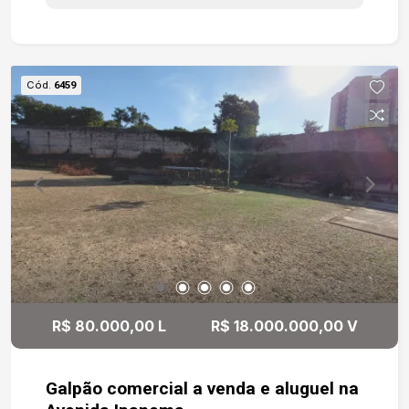
proporcionando agilidade na movimentação e
segurança. O telhado é coberto com telhas de
fibrocimento, garantindo durabilidade e proteção
contra intempéries. Conta ainda com um banheiro
Cód.
6459
funcional e um pequeno quintal nos fundos, que
pode ser aproveitado como área de descanso ou
depósito adicional. É uma ótima oportunidade
para quem busca um imóvel versátil, em ponto
estratégico, pronto para receber sua empresa ou
projeto.
R$ 80.000,00 L
R$ 18.000.000,00 V
Galpão comercial a venda e aluguel na