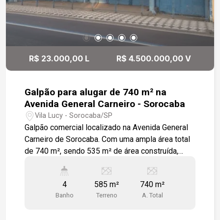
R$ 23.000,00 L
R$ 4.500.000,00 V
Galpão para alugar de 740 m² na
Avenida General Carneiro - Sorocaba
Vila Lucy - Sorocaba/SP
Galpão comercial localizado na Avenida General
Carneiro de Sorocaba. Com uma ampla área total
de 740 m², sendo 535 m² de área construída,
este espaço conta com um escritório, banheiros
e estacionamento exclusivo, com espaço para
4
585 m²
740 m²
acomodar aproximadamente 6 carros. A estrutura
Banho
Terreno
A. Total
do galpão é impecável, com piso de cimento
usinado que garante durabilidade e facilidade na