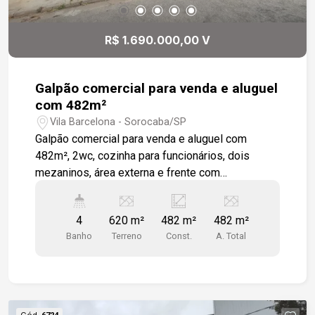
R$ 1.690.000,00 V
Galpão comercial para venda e aluguel
com 482m²
Vila Barcelona - Sorocaba/SP
Galpão comercial para venda e aluguel com
482m², 2wc, cozinha para funcionários, dois
mezaninos, área externa e frente com
possibilidade de 8 veículos estacionados, quintal
. Galpão de esquina com ótima localização.
4
620 m²
482 m²
482 m²
Banho
Terreno
Const.
A. Total
Cód.