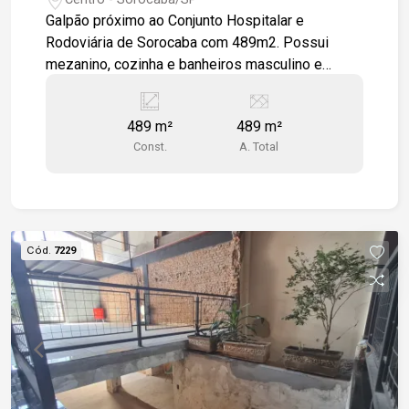
Galpão próximo ao Conjunto Hospitalar e
Rodoviária de Sorocaba com 489m2. Possui
mezanino, cozinha e banheiros masculino e
feminino. Com amplo salão pode ser usado para
inúmeras atividades, inclusive voltadas a suporte
489 m²
489 m²
e armazenagem de suplementos médicos.
Const.
A. Total
Cód.
7229