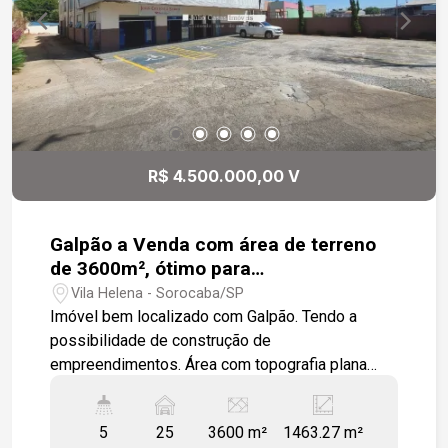
R$ 4.500.000,00 V
Galpão a Venda com área de terreno
de 3600m², ótimo para
empreendimento
Vila Helena - Sorocaba/SP
Imóvel bem localizado com Galpão. Tendo a
possibilidade de construção de
empreendimentos. Área com topografia plana
localizado no melhor ponto comercial do bairro. 2
galpões grandes posicionados lado a lado,
5
25
3600 m²
1463.27 m²
aproveitando a largura do terreno. 1 galpão menor