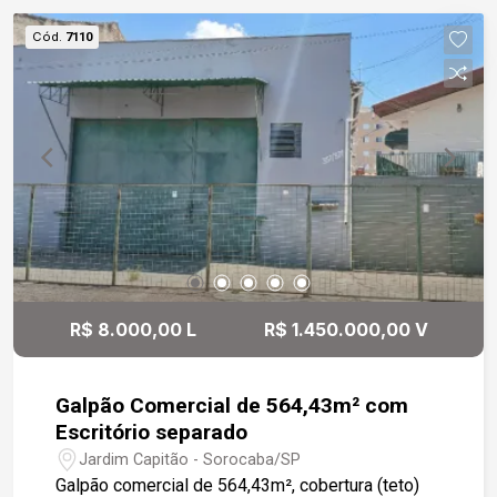
extremamente versátil e ideal para diversos
Cód.
7110
tipos de negócios, como escritórios, clínicas,
lojas conceito, cafés, restaurantes ou empresas
que desejam associar sua marca a um ambiente
com identidade e presença. Uma oportunidade
assim merece ser vista de perto. Entre em
contato e agende sua visita.
R$ 8.000,00 L
R$ 1.450.000,00 V
Galpão Comercial de 564,43m² com
Escritório separado
Jardim Capitão - Sorocaba/SP
Galpão comercial de 564,43m², cobertura (teto)