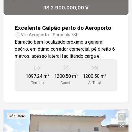
R$ 2.900.000,00 V
Excelente Galpão perto do Aeroporto
Vila Aeroporto - Sorocaba/SP
Barracão bem localizado próximo a general
osório, em ótimo corredor comercial, pé direito 6
metros, acesso lateral facilitando carga e
descarga de mercadoria, frente com 04 vagas ,
mais estacionamento na lateral para 20 carros .
1897.24 m²
1200.50 m²
1200.50 m²
salão principal com 200 metros, dividido em
Terreno
Const.
A. Total
vários salões, escritório, vestiário, refeitório,
banheiro. mezanino com 07 salas, recepção, 02
banheiros, cozinha. fundo com estacionamento,
mais salões.
Cód.
4042