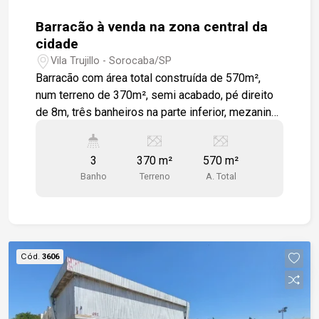
Barracão à venda na zona central da
cidade
Vila Trujillo - Sorocaba/SP
Barracão com área total construída de 570m²,
num terreno de 370m², semi acabado, pé direito
de 8m, três banheiros na parte inferior, mezanino
com mais de 250m² de área construída. Piso no
andar térreo, em concreto armado com
3
370 m²
570 m²
capacidade para suportar até 6 ton/m².
Banho
Terreno
A. Total
Localizado em avenida de grande fluxo de
veículos, com fácil acesso a região norte a região
central. Infraestrutura completa em comércios e
serviços. Próximo ao Sorocaba Shopping Center,
escolas, farmácias, posto de combustível e
Cód.
3606
ampla rede de transporte público.