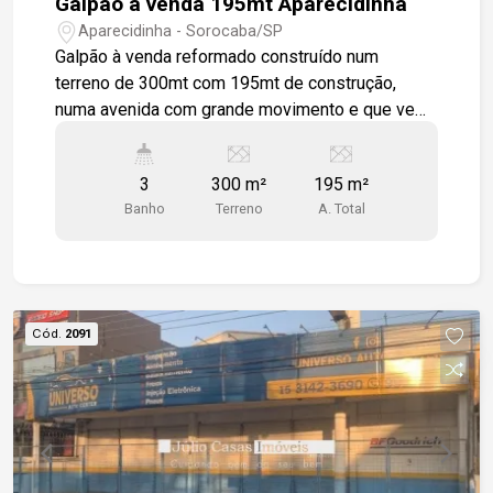
Galpão à venda 195mt Aparecidinha
Aparecidinha - Sorocaba/SP
Galpão à venda reformado construído num
terreno de 300mt com 195mt de construção,
numa avenida com grande movimento e que vem
crescendo bastante, já com outros comercios ao
redor. Galpão dividido num amplo vão, 2
3
300 m²
195 m²
banheiros, sendo 1 feminino e 1 masculino, e 1
Banho
Terreno
A. Total
banheiro PCD, ao fundo você tem uma cozinha e
uma pequena área externa. Todo galpão em piso
cerâmico e forro em Dry Wall no teto. Portão em
aço de enrolar
Cód.
2091