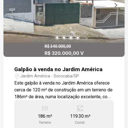
valorizam um espaço novo, bem localizado e
pronto para uso.
R$ 340.000,00
R$ 320.000,00 V
Galpão à venda no Jardim América
Jardim América - Sorocaba/SP
Este galpão à venda no Jardim América oferece
cerca de 120 m² de construção em um terreno de
186m² de área, numa localização excelente, com
fácil acesso e boa infraestrutura ao redor. O piso
em concreto é ideal para atividades que exigem
186 m²
119.30 m²
resistência e praticidade. Possui dois portões de
Terreno
Const.
entrada com folhas duplas pivotantes,