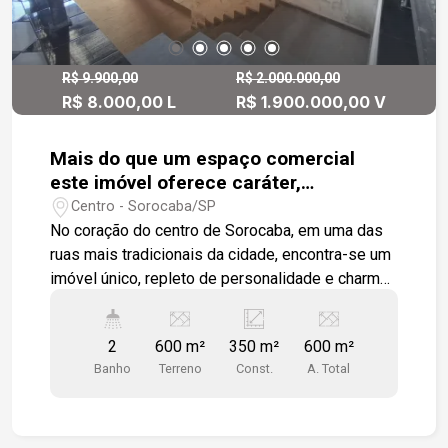
R$ 9.900,00
R$ 2.000.000,00
R$ 8.000,00 L
R$ 1.900.000,00 V
Mais do que um espaço comercial
este imóvel oferece caráter,
visibilidade e potencial, reunindo
Centro - Sorocaba/SP
tradição e oportunidades em um dos
No coração do centro de Sorocaba, em uma das
pontos mais valorizados de Sorocaba.
ruas mais tradicionais da cidade, encontra-se um
imóvel único, repleto de personalidade e charme.
Com um estilo retrô marcante, que remete ao
clássico e ao elegante, o imóvel se destaca pela
2
600 m²
350 m²
600 m²
sua arquitetura diferenciada e atmosfera
Banho
Terreno
Const.
A. Total
acolhedora, criando um ambiente que valoriza
história, sofisticação e autenticidade. Sua
localização privilegiada, em uma região de
grande circulação e fácil acesso, torna o espaço