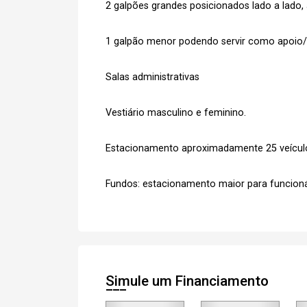
2 galpões grandes posicionados lado a lado, 
1 galpão menor podendo servir como apoio/l
Cada
Salas administrativas
Vestiário masculino e feminino.
e
Termos
Concordo com os
Estacionamento aproximadamente 25 veícul
Privacidade
Fundos: estacionamento maior para funcioná
Finalizar Cadastro
Simule um Financiamento