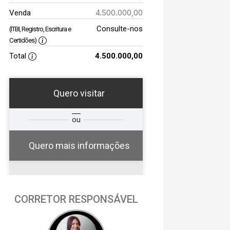
4.500.000,00
Venda
Consulte-nos
(ITBI, Registro, Escritura e
Certidões)
Total
4.500.000,00
Quero visitar
a
Qual o melhor dia e
ou
a
horário para você?
Quero mais informações
06
CORRETOR RESPONSÁVEL
14:00
Aug/Thu