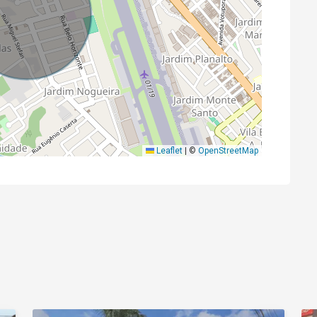
Leaflet
|
©
OpenStreetMap