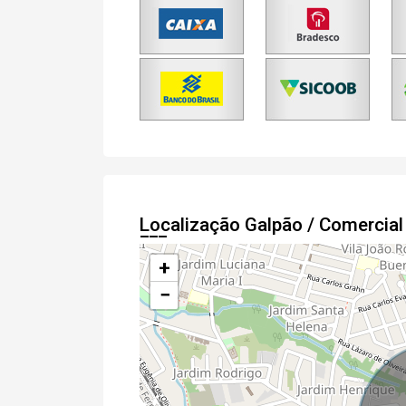
Localização Galpão / Comercia
+
−