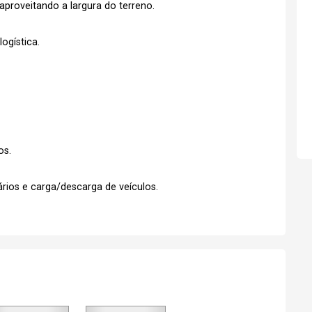
aproveitando a largura do terreno.
Esqueci minha senha
No Imóvel
ogística.
stre-se
Agendar Visita
Fazer Agendamento
os.
rios e carga/descarga de veículos.