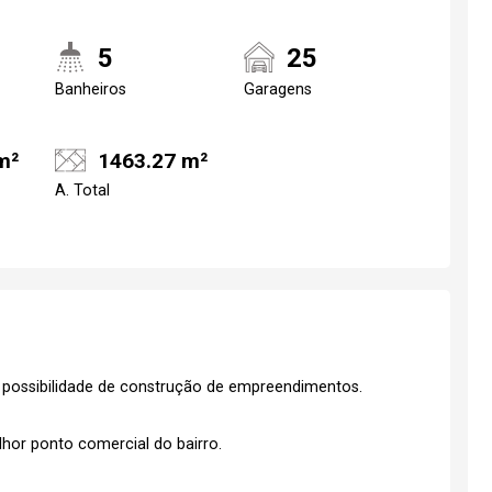
5
25
Banheiros
Garagens
m²
1463.27 m²
A. Total
Realize o login
Confirmar dados d
visit
06/08/2026
 possibilidade de construção de empreendimentos.
14h00
hor ponto comercial do bairro.
Login