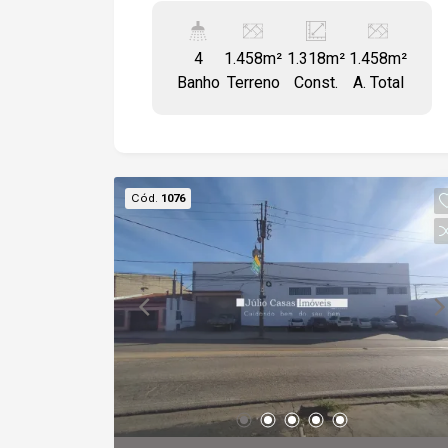
300 Kva. Pé direito com 8 metros de
altura Contra piso aguenta até mil
4
1.458m²
1.318m²
1.458m²
toneladas por m² Vestiário masculino e
Banho
Terreno
Const.
A. Total
feminino no pavimento fabril. Uma doca
frontal No pavimento superior:
escritório dividido em 4 salas, 2
banheiros (masculino e feminino) e uma
copa. Imóvel escriturado e regularizado
Cód.
1076