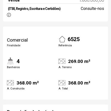
Venda
1.600.000,00
Consulte-nos
(ITBI, Registro, Escritura e Certidões)
6525
Comercial
Finalidade
Referência
4
269.00 m²
Banheiros
A. Terreno
368.00 m²
368.00 m²
A. Construída
A. Total