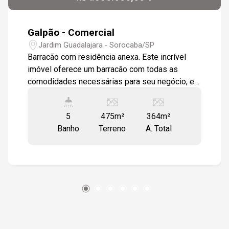
Galpão - Comercial
Jardim Guadalajara - Sorocaba/SP
Barracão com residência anexa. Este incrível
imóvel oferece um barracão com todas as
comodidades necessárias para seu negócio, e
uma charmosa residência para morar ou alugar.
Salão com 2 cozinhas, 4 wc, estacionamento
5
475m²
364m²
para até 8 veículos. Residência com sala
Banho
Terreno
A. Total
conceito aberto, sala de tv, sala de jantar e
cozinha. wc social, lavanderia , 2 quartos e um
terraço para momentos de relaxamento e lazer.
O´tima localização, em bairro com grande
infraestrutura de comércios.