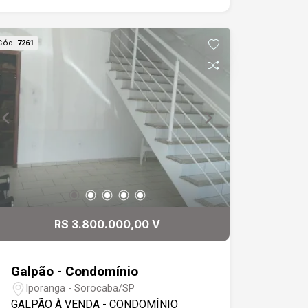
de Sorocaba. Estamos à disposição
para te atender. Gostaria de saber mais
Cód.
7261
informações ou agendar uma visita?
R$ 3.800.000,00 V
Galpão - Condomínio
Iporanga - Sorocaba/SP
GALPÃO À VENDA - CONDOMÍNIO