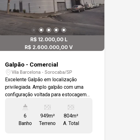
R$ 12.000,00 L
R$ 2.600.000,00 V
Galpão - Comercial
Vila Barcelona - Sorocaba/SP
Excelente Galpão em localização
privilegiada. Amplo galpão com uma
configuração voltada para estocagem
de mercadoria contando com três
pavimentos, com doca de carga e
6
949m²
804m²
descarga e elevador de carga com
Banho
Terreno
A. Total
capacidade de 500kg. Em ótima
localização e fácil acesso a rodovia
Raposo Tavares, Votorantim e ao centro