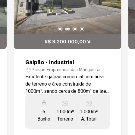
R$ 3.200.000,00 V
Galpão - Industrial
Parque Empresarial das Mangueiras -
Sorocaba/SP
Excelente galpão comercial com área
de terreno e área construída de
1000m², sendo cerca de 800m² de área
fabril e o restante destinado à área
administrativa que é composta de
6
1.000m²
1.000m²
vestiários masculino e feminino e
Banho
Terreno
A. Total
recepção no térreo. No piso superior
área administrativa e sala de reuniões.
A área fabril tem piso de concreto