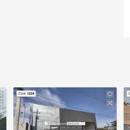
Cód.
1224