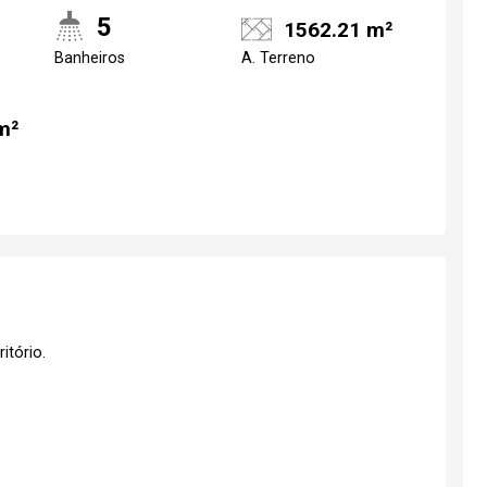
5
1562.21 m²
Banheiros
A. Terreno
m²
itório.