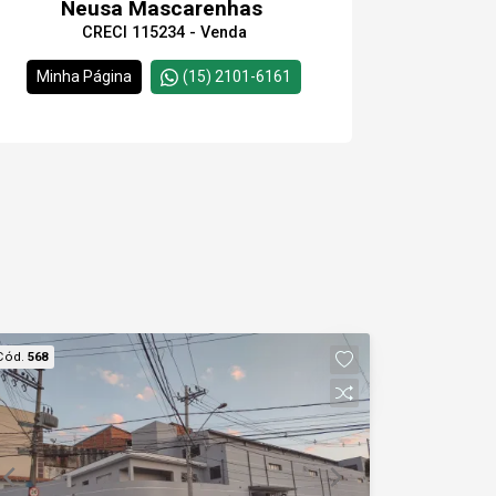
Neusa Mascarenhas
CRECI 115234 - Venda
Minha Página
(15) 2101-6161
Cód.
568