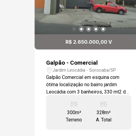
R$ 2.650.000,00 V
Galpão - Comercial
Jardim Leocádia - Sorocaba/SP
Galpão Comercial em esquina com
ótima localização no bairro jardim
Leocádia com 3 banheiros, 330 mt2 de
construção e plano. Ótimo acesso a
rodovias e também a zona industrial.
300m²
328m²
Estamos à disposição para te atender.
Terreno
A. Total
Gostaria de saber mais informações ou
agendar uma visita?