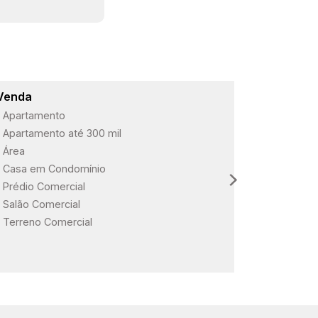
Venda
Lançame
Apartamento
ARBO Paul
Apartamento até 300 mil
Loteament
Área
Loteament
Casa em Condomínio
Loteament
Prédio Comercial
Salão Comercial
Terreno Comercial