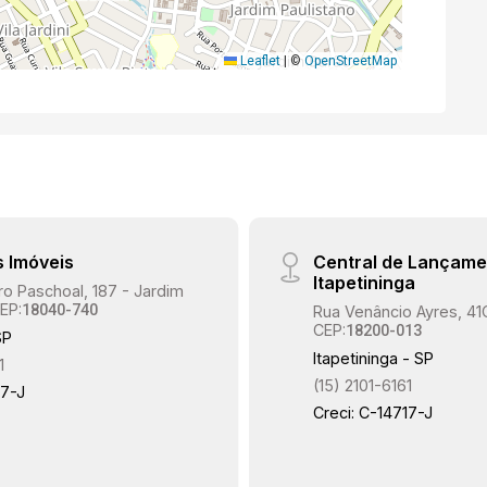
Leaflet
|
©
OpenStreetMap
s Imóveis
Central de Lançame
Itapetininga
o Paschoal, 187 - Jardim
EP:
18040-740
Rua Venâncio Ayres, 41
CEP:
18200-013
SP
Itapetininga - SP
1
(15) 2101-6161
17-J
Creci: C-14717-J