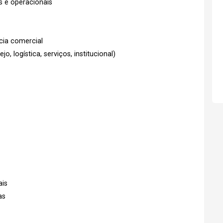
s e operacionais
ncia comercial
o, logística, serviços, institucional)
ais
as