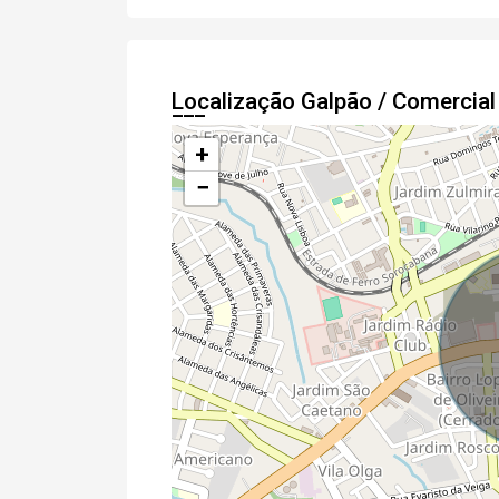
Localização Galpão / Comercia
+
−