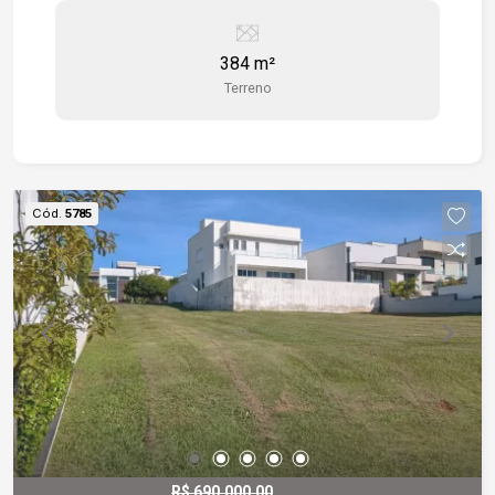
de 384m²
384 m²
Terreno
Cód.
5785
R$ 690.000,00