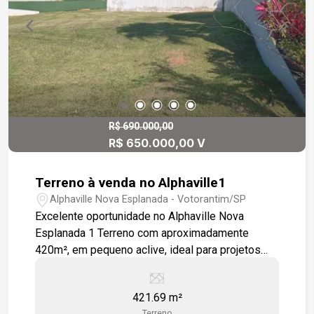
R$ 690.000,00
R$ 650.000,00 V
Terreno à venda no Alphaville1
Alphaville Nova Esplanada - Votorantim/SP
Excelente oportunidade no Alphaville Nova
Esplanada 1 Terreno com aproximadamente
420m², em pequeno aclive, ideal para projetos
com vista privilegiada e arquitetura diferenciada.
Localização estratégica dentro do condomínio,
421.69 m²
com fácil acesso à portaria e próximo à área de
Terreno