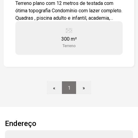
Terreno plano com 12 metros de testada com
ótima topografia Condomínio com lazer completo.
Quadras , piscina adulto e infantil, academia,
salão de festas, espaço gourmet. Portaria 24h e
segurança para toda a família.
300 m²
Terreno
«
1
»
Endereço