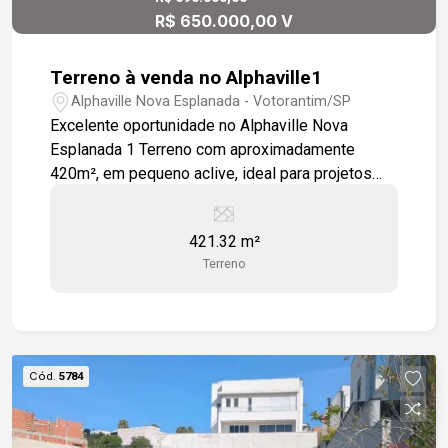
R$ 650.000,00 V
Terreno à venda no Alphaville1
Alphaville Nova Esplanada - Votorantim/SP
Excelente oportunidade no Alphaville Nova
Esplanada 1 Terreno com aproximadamente
420m², em pequeno aclive, ideal para projetos
com vista privilegiada e arquitetura diferenciada.
Localização estratégica dentro do condomínio,
421.32 m²
com fácil acesso à portaria e próximo à área de
Terreno
lazer. Condomínio de alto padrão com segurança
24 horas, infraestrutura completa e rodeado de
natureza. Perfeito para quem busca conforto,
exclusividade e qualidade de vida.
Cód.
5784