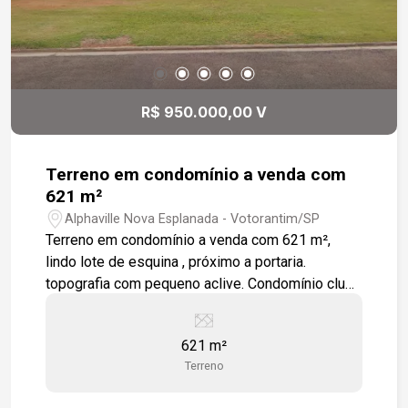
R$ 950.000,00 V
Terreno em condomínio a venda com
621 m²
Alphaville Nova Esplanada - Votorantim/SP
Terreno em condomínio a venda com 621 m²,
lindo lote de esquina , próximo a portaria.
topografia com pequeno aclive. Condomínio clube
com lazer completo e segurança para toda a
família. Localizado na região mais nobre da
621 m²
Cidade com fácil acesso a Shopping,
Terreno
restaurantes, farmácias, escolas e Rodovia
Raposo Tavares.