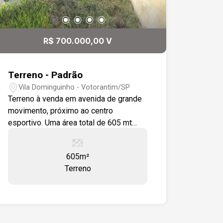
Supermercados, rede de
supermercados a poucos minutos.
Leroy Merlin Sorocaba, loja de
R$ 700.000,00 V
materiais de construção e decoração
próxima. Shopping Pátio Cianê ,centro
comercial com diversas lojas e
Terreno - Padrão
restaurantes. Parque Zoológico
Vila Dominguinho - Votorantim/SP
Municipal Quinzinho de Barros,
Terreno à venda em avenida de grande
referência de lazer e turismo na cidade.
movimento, próximo ao centro
Residencial Villa dos Inglezes, bairro
esportivo. Uma área total de 605 mt
residencial consolidado nas
com declive, murado com uma
proximidades. Diferenciais: Região em
construção de 151mt
constante crescimento e valorização.
605m²
Excelente opção para expansão
Terreno
empresarial ou investimento seguro.
Entre em contato para mais
informações e disponibilidade de lotes.