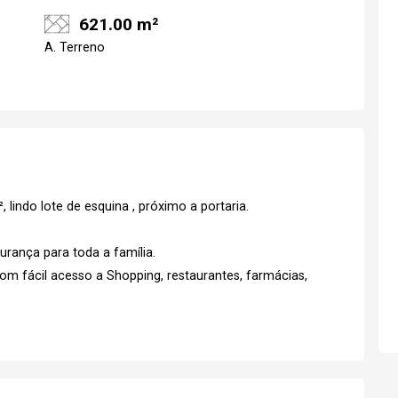
621.00 m²
A. Terreno
indo lote de esquina , próximo a portaria.
Realize o login
Confirmar dados d
visit
rança para toda a família.
om fácil acesso a Shopping, restaurantes, farmácias,
07/08/2026
15h30