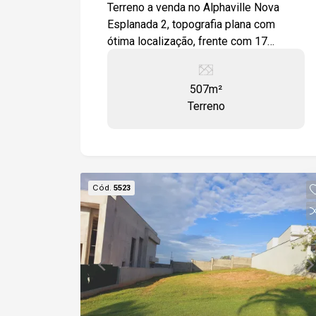
Votorantim/SP
Terreno a venda no Alphaville Nova
Esplanada 2, topografia plana com
ótima localização, frente com 17
metros
507m²
Terreno
Cód.
5523