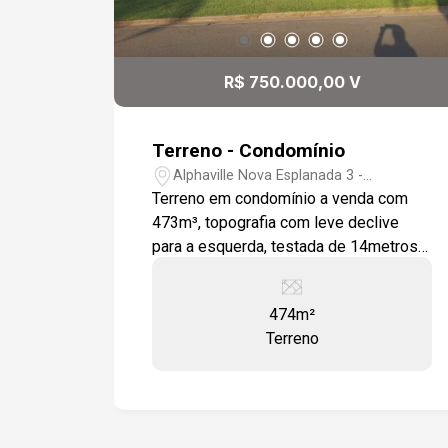
R$ 750.000,00 V
Terreno - Condomínio
Alphaville Nova Esplanada 3 -
Votorantim/SP
Terreno em condomínio a venda com
473m³, topografia com leve declive
para a esquerda, testada de 14metros
Condomínio com lazer completo e
segurança para toda a família.
474m²
Terreno