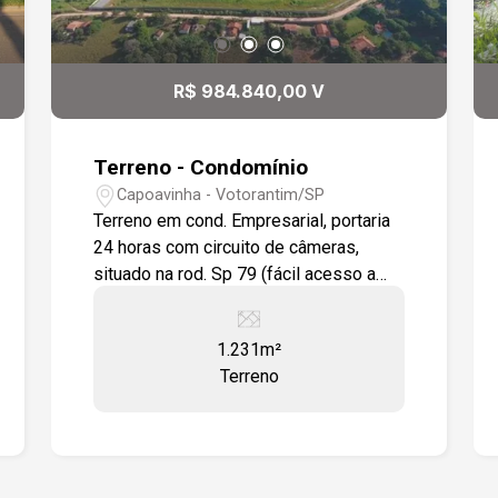
R$ 984.840,00 V
Terreno - Condomínio
Capoavinha - Votorantim/SP
Terreno em cond. Empresarial, portaria
24 horas com circuito de câmeras,
situado na rod. Sp 79 (fácil acesso a
rod. João leme dos santos e raposo
tavares).
1.231m²
Terreno