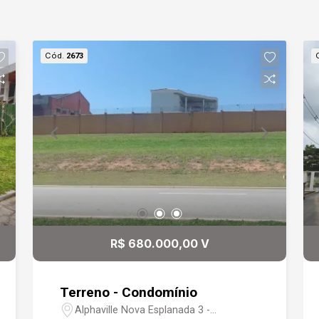
Cód.
2673
R$ 680.000,00 V
Terreno - Condomínio
Alphaville Nova Esplanada 3 -