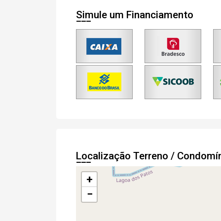
Simule um Financiamento
Cada
e
Termos
Concordo com os
Privacidade
Localização Terreno / Condomí
+
Finalizar Cadastro
−