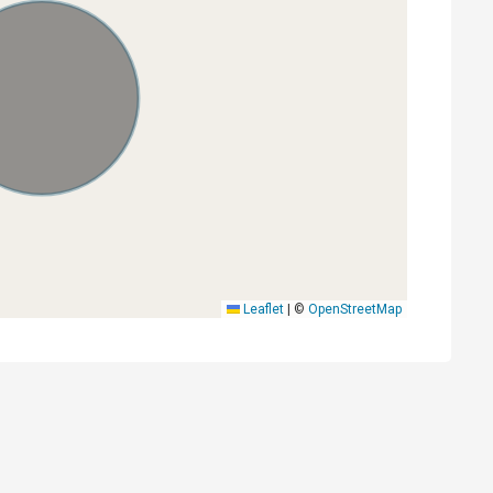
Leaflet
|
©
OpenStreetMap