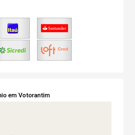
Login
Esqueci minha senha
No Imóvel
stre-se
Agendar Visita
Fazer Agendamento
nio em Votorantim