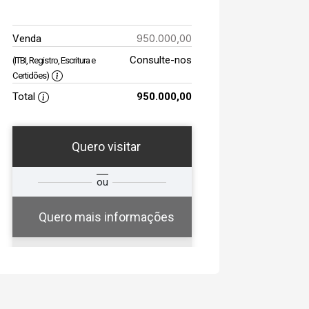
950.000,00
Venda
Consulte-nos
(ITBI, Registro, Escritura e
Certidões)
Total
950.000,00
Quero visitar
a
Qual o melhor dia e
ou
a
horário para você?
Quero mais informações
07