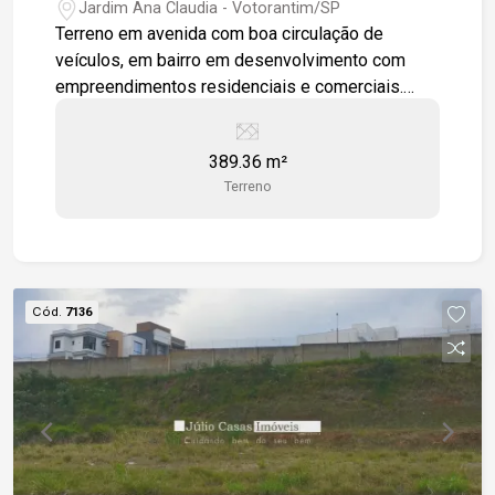
Jardim Ana Claudia - Votorantim/SP
Terreno em avenida com boa circulação de
veículos, em bairro em desenvolvimento com
empreendimentos residenciais e comerciais.
Fácil acesso à Rodovia Raposo Tavares e Av.
Nogueira Padilha. Possibilidade de compra de
389.36 m²
lotes vizinhos.
Terreno
Cód.
7136