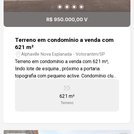
R$ 950.000,00 V
Terreno em condomínio a venda com
621 m²
Alphaville Nova Esplanada - Votorantim/SP
Terreno em condomínio a venda com 621 m²,
lindo lote de esquina , próximo a portaria.
topografia com pequeno aclive. Condomínio clube
com lazer completo e segurança para toda a
família. Localizado na região mais nobre da
621 m²
Cidade com fácil acesso a Shopping,
Terreno
restaurantes, farmácias, escolas e Rodovia
Raposo Tavares.