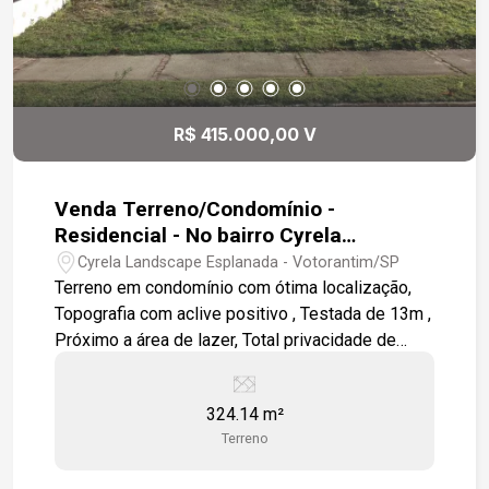
R$ 415.000,00 V
Venda Terreno/Condomínio -
Residencial - No bairro Cyrela
Landscape Esplanada
Cyrela Landscape Esplanada - Votorantim/SP
Terreno em condomínio com ótima localização,
Topografia com aclive positivo , Testada de 13m ,
Próximo a área de lazer, Total privacidade de
frente a mata , Condomínio com lazer completo
(Piscina aquecida) para toda a família. Ao lado da
324.14 m²
Rodovia João Leme dos Santos.
Terreno