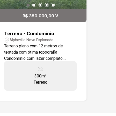
playground, quadras recreativas, beach
tennis, ciclovias e áreas de
R$ 380.000,00 V
preservação ambiental, proporcionando
qualidade de vida e tranquilidade aos
moradores. Além da localização
Terreno - Condomínio
estratégica, o condomínio está próximo
Alphaville Nova Esplanada -
a supermercados, escolas, farmácias,
Votorantim/SP
Terreno plano com 12 metros de
hospitais e diversas opções de
testada com ótima topografia
comércio e serviços, tornando o dia a
Condomínio com lazer completo.
dia muito mais prático e confortável.
Quadras , piscina adulto e infantil,
Uma excelente oportunidade para quem
academia, salão de festas, espaço
deseja construir uma residência
300m²
gourmet. Portaria 24h e segurança para
moderna em um condomínio
Terreno
toda a família.
consolidado, seguro e cercado pela
natureza.