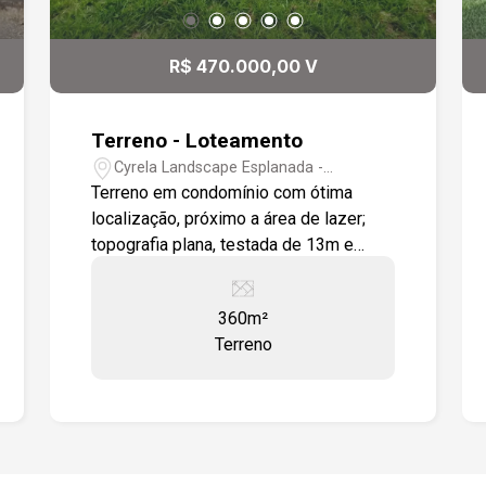
R$ 470.000,00 V
Terreno - Loteamento
Cyrela Landscape Esplanada -
Votorantim/SP
Terreno em condomínio com ótima
localização, próximo a área de lazer;
topografia plana, testada de 13m e
fundos de 28m; próximo a portaria;
condomínio com lazer completo para
360m²
toda a família.
Terreno