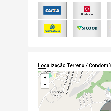
Localização Terreno / Condomí
+
−