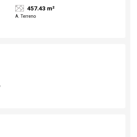
457.43 m²
A. Terreno
²