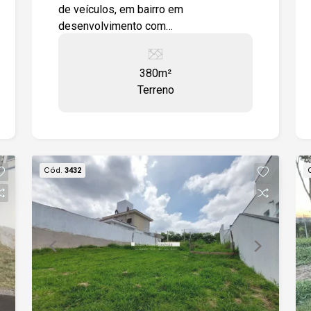
de veículos, em bairro em
desenvolvimento com
empreendimentos residenciais e
comerciais. Fácil acesso à Rodovia
380m²
Raposo Tavares e Av. Nogueira Padilha.
Terreno
Possibilidade de compra de lotes
vizinhos.
Cód.
3432