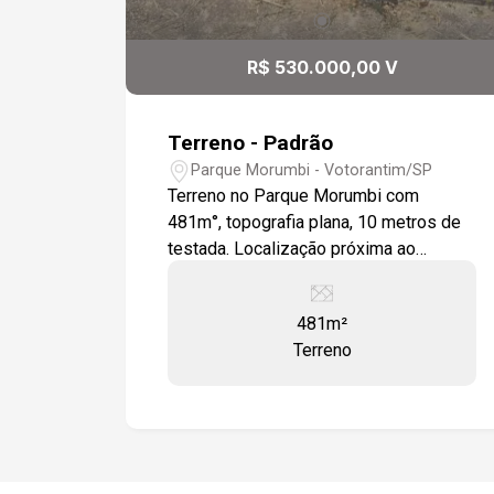
playground, quadras recreativas, beach
tennis, ciclovias e áreas de
R$ 530.000,00 V
preservação ambiental, proporcionando
qualidade de vida e tranquilidade aos
moradores. Além da localização
Terreno - Padrão
estratégica, o condomínio está próximo
Parque Morumbi - Votorantim/SP
a supermercados, escolas, farmácias,
Terreno no Parque Morumbi com
hospitais e diversas opções de
481m°, topografia plana, 10 metros de
comércio e serviços, tornando o dia a
testada. Localização próxima ao
dia muito mais prático e confortável.
Shopping Iguatemi.
Uma excelente oportunidade para quem
deseja construir uma residência
481m²
moderna em um condomínio
Terreno
consolidado, seguro e cercado pela
natureza.