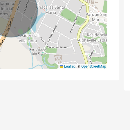
Leaflet
|
©
OpenStreetMap