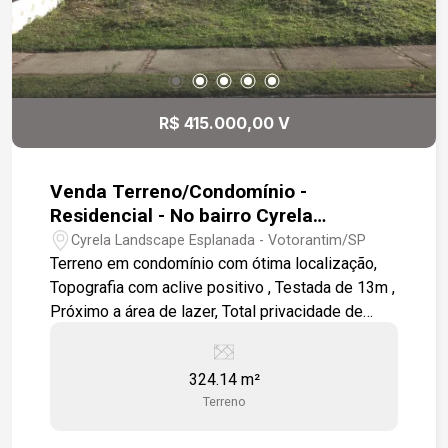
R$ 415.000,00 V
Venda Terreno/Condomínio -
Residencial - No bairro Cyrela
Landscape Esplanada
Cyrela Landscape Esplanada - Votorantim/SP
Terreno em condomínio com ótima localização,
Topografia com aclive positivo , Testada de 13m ,
Próximo a área de lazer, Total privacidade de
frente a mata , Condomínio com lazer completo
(Piscina aquecida) para toda a família. Ao lado da
324.14 m²
Rodovia João Leme dos Santos.
Terreno