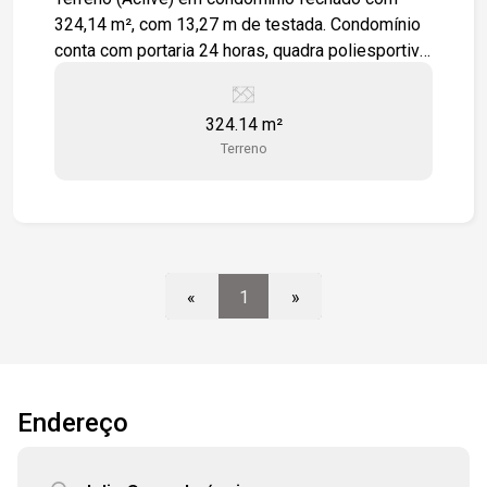
324,14 m², com 13,27 m de testada. Condomínio
conta com portaria 24 horas, quadra poliesportiva,
playground, academia, piscina coberta, mini
mercado. Espaço de convivência.
324.14 m²
Terreno
«
1
»
Endereço