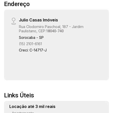
Endereço
principais vias da cidade. Aproveite esta
oportunidade e venha conhecer seu novo lar!
Julio Casas Imóveis
Rua Clodomiro Paschoal, 187 - Jardim
Paulistano, CEP:
18040-740
Sorocaba - SP
(15) 2101-6161
Creci: C-14717-J
Links Úteis
Locação até 3 mil reais