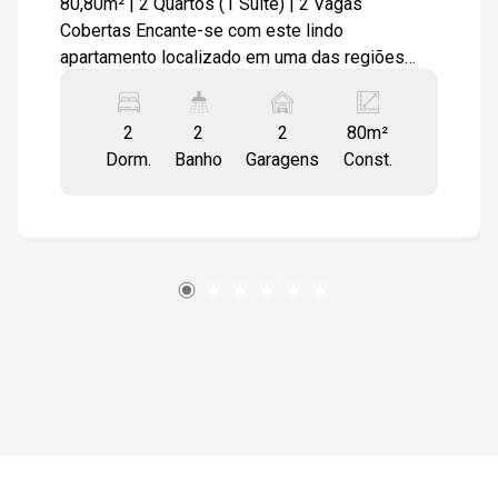
80,80m² | 2 Quartos (1 Suíte) | 2 Vagas
Cobertas Encante-se com este lindo
apartamento localizado em uma das regiões
mais desejadas de Sorocaba! Com ambientes
amplos e bem distribuídos, o imóvel oferece
2
2
2
80m²
conforto, praticidade e excelente infraestrutura.
Dorm.
Banho
Garagens
Const.
Detalhes do imóvel: Sala ampla com sacada
Cozinha planejada com armários sob medida 2
dormitórios, sendo 1 suíte com armários
planejados Banheiro social Lavanderia 2 vagas
de garagem cobertas O condomínio oferece:
Portaria 24 horas e total segurança Piscinas
adulto e infantil Espaço gourmet e salão de
festas Sala social e espaço kids Academia
equipada Playground Elevadores sociais e de
serviço Localização privilegiada! Situado no
coração do Parque Campolim, bairro nobre da
Zona Sul de Sorocaba, próximo a shoppings,
escolas, restaurantes e com fácil acesso às