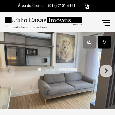
Área do Cliente
|
(015) 2101-6161