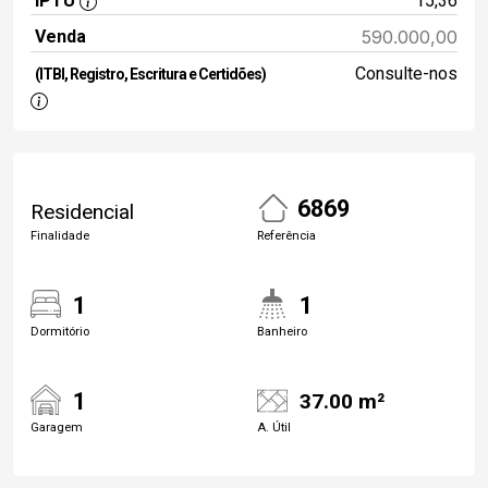
IPTU
15,36
Venda
590.000,00
Consulte-nos
(ITBI, Registro, Escritura e Certidões)
6869
Residencial
Finalidade
Referência
1
1
Dormitório
Banheiro
1
37.00 m²
Garagem
A. Útil