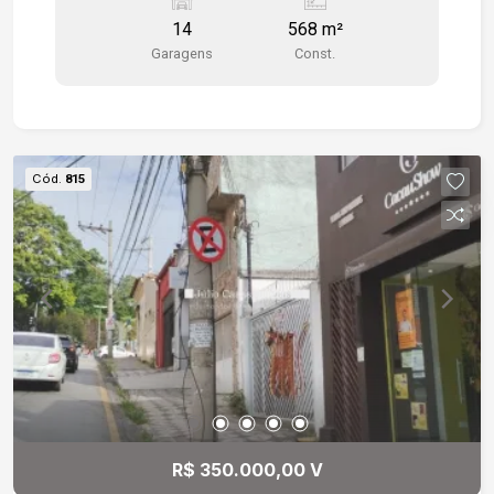
disposição para te atender. Gostaria de saber
14
568 m²
mais informações ou agendar uma visita?
Garagens
Const.
Cód.
815
R$ 350.000,00 V