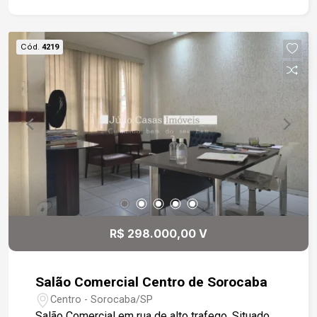
em granito cinza. No andar superior duas
confortáveis suítes com closet, piso em madeira
e janelas em madeira de lei. No subsolo, com
Cód.
4219
acesso por uma escada caracol, a partir da
lavanderia, dois cômodos de serviço. Garagem
para dois veículos em vagas paralelas e
cobertas, com portão de alumínio em pintura
anodizada marrom e com acionamento eletrônico.
Situada na região central com fácil acesso à
avenida Jucelino Kubitscheck e às principais
avenidas que servem à zona sul e zona oeste.
R$ 298.000,00 V
Salão Comercial Centro de Sorocaba
Centro - Sorocaba/SP
Salão Comercial em rua de alto trafego, Situado