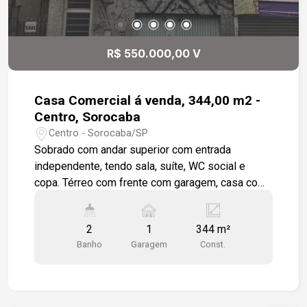
R$ 550.000,00 V
Casa Comercial á venda, 344,00 m2 -
Centro, Sorocaba
Centro - Sorocaba/SP
Sobrado com andar superior com entrada
independente, tendo sala, suíte, WC social e
copa. Térreo com frente com garagem, casa com
sala, 2 WC, cozinha, 3 dormitórios e quintal.
Subsolo com salão e WC. Salão podendo ser
2
1
344 m²
usado para estacionar carro.
Banho
Garagem
Const.