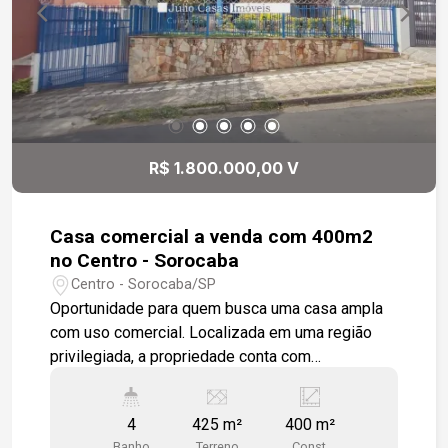
R$ 1.800.000,00 V
Casa comercial a venda com 400m2
no Centro - Sorocaba
Centro - Sorocaba/SP
Oportunidade para quem busca uma casa ampla
com uso comercial. Localizada em uma região
privilegiada, a propriedade conta com
aproximadamente 11 salas, uma cozinha grande,
copa e quatro banheiros. Todo o imóvel é
4
425 m²
400 m²
revestido com piso cerâmico, garantindo fácil
Banho
Terreno
Const.