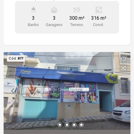
WC masculino e feminino, Subsolo com cozinha,
lavanderia, depósito espaçoso, garagem coberta
3
3
300 m²
316 m²
para 3 veículos. Quintal grande com churrasqueira
Banho
Garagens
Terreno
Const.
e WC.
Cód.
877