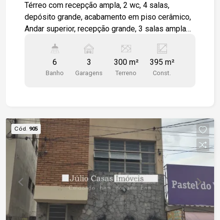
Térreo com recepção ampla, 2 wc, 4 salas,
depósito grande, acabamento em piso cerâmico,
Andar superior, recepção grande, 3 salas amplas,
cozinha grande com lavanderia, 4 wc, ambientes
em piso taco madeira.
6
3
300 m²
395 m²
Banho
Garagens
Terreno
Const.
Cód.
905