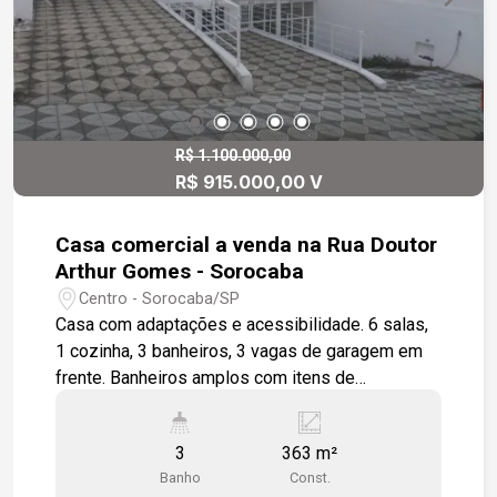
R$ 1.100.000,00
R$ 915.000,00 V
Casa comercial a venda na Rua Doutor
Arthur Gomes - Sorocaba
Centro - Sorocaba/SP
Casa com adaptações e acessibilidade. 6 salas,
1 cozinha, 3 banheiros, 3 vagas de garagem em
frente. Banheiros amplos com itens de
acessibilidade. Próxima da região central com
ampla opções de serviços públicos. Estamos à
3
363 m²
disposição para te atender. Gostaria de saber
Banho
Const.
mais informações ou agendar uma visita?