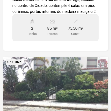
no centro da Cidade, contempla 4 salas em piso
cerâmico, portas internas de madeira maciça e 2
banheiros; Acabamento em grafiato e gesso a
cartonado com iluminação em LED. Podendo usar
2
85 m²
75.50 m²
como consultório dentário, despachante,
Banho
Terreno
Const.
correspondente bancário. Salão de Cabelereira,
loja de artigo diversos.
Cód.
3877