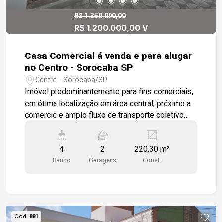
R$ 1.350.000,00
R$ 1.200.000,00 V
Casa Comercial á venda e para alugar
no Centro - Sorocaba SP
Centro - Sorocaba/SP
Imóvel predominantemente para fins comerciais,
em ótima localização em área central, próximo a
comercio e amplo fluxo de transporte coletivo
contendo, 2 garagem , jardim frontal, total de sete
salas amplas e arejadas, 4 banheiros, cozinha
4
2
220.30 m²
com área de serviço e recepção. Imóvel todo em
Banho
Garagens
Const.
piso cerâmico. Estamos à disposição para te
atender. Gostaria de saber mais informações ou
agendar uma visita?
Cód.
881