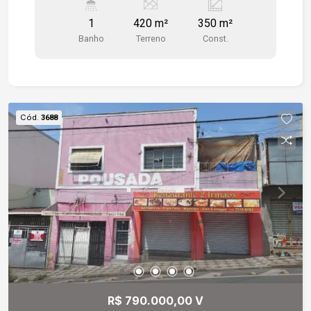
salas para atendimento, todas com lavatórios.
1
420 m²
350 m²
Banheiros também reformados.
Banho
Terreno
Const.
Cód.
3688
R$ 790.000,00 V