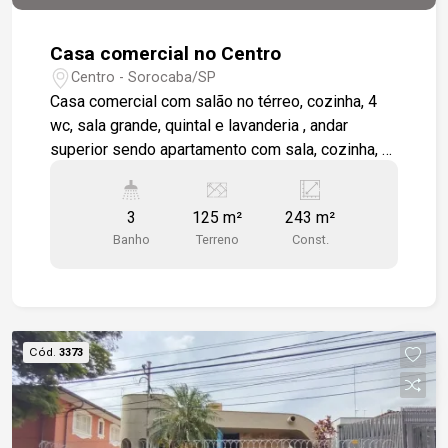
Casa comercial no Centro
Centro - Sorocaba/SP
Casa comercial com salão no térreo, cozinha, 4
wc, sala grande, quintal e lavanderia , andar
superior sendo apartamento com sala, cozinha, 2
wc, 3 dormitórios e lavanderia. Centro da Cidade
com grande fluxo de pedestres e veículos.
3
125 m²
243 m²
Banho
Terreno
Const.
Cód.
3373