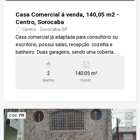
Casa Comercial á venda, 140,05 m2 -
Centro, Sorocaba
Centro - Sorocaba/SP
Casa comercial já adaptada para consultório ou
escritório, possui salas, recepção. cozinha e
banheiro. Duas garagens, sendo uma coberta
fechada e outra na frente descoberta. As
esquadrias são em madeira. A casa precisa de
2
140.05 m²
reforma.
Banho
Const.
Cód.
773