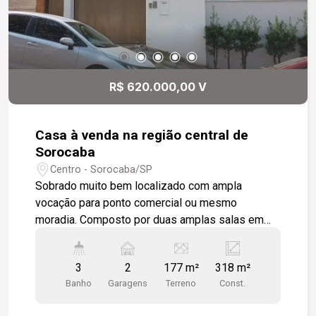
R$ 620.000,00 V
Casa à venda na região central de
Sorocaba
Centro - Sorocaba/SP
Sobrado muito bem localizado com ampla
vocação para ponto comercial ou mesmo
moradia. Composto por duas amplas salas em
andares distintos, ligadas por escadas em
madeira de lei, sala de jantar com varanda com
3
2
177 m²
318 m²
acesso por porta balcão em vidro temperado,
Banho
Garagens
Terreno
Const.
contígua à cozinha com armários modulados e
balcão em granito, assim com o seu piso todo