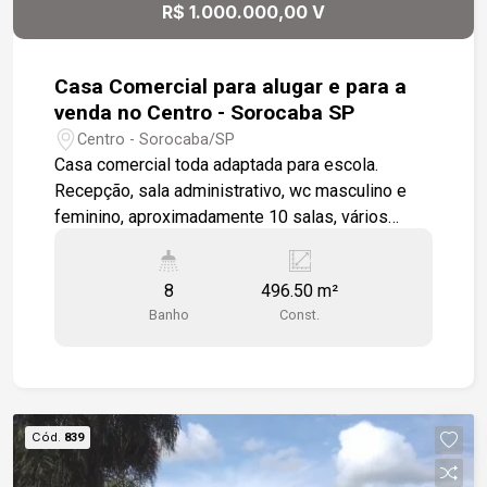
R$ 1.000.000,00 V
Casa Comercial para alugar e para a
venda no Centro - Sorocaba SP
Centro - Sorocaba/SP
Casa comercial toda adaptada para escola.
Recepção, sala administrativo, wc masculino e
feminino, aproximadamente 10 salas, vários
banheiros. Refeitório. Toda a casa em piso
cerâmico. Excelente localização, próximo a ponto
8
496.50 m²
de ônibus e grande fluxo de pedestres. Estamos
Banho
Const.
à disposição para te atender. Gostaria de saber
mais informações ou agendar uma visita?
Cód.
839