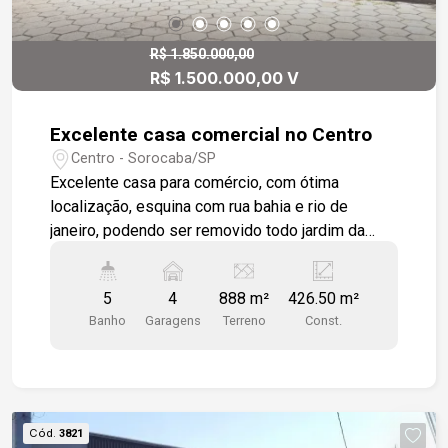
R$ 1.850.000,00
R$ 1.500.000,00 V
Excelente casa comercial no Centro
Centro - Sorocaba/SP
Excelente casa para comércio, com ótima
localização, esquina com rua bahia e rio de
janeiro, podendo ser removido todo jardim da
frente para estacionamento. casa térrea com
ambientes espaçosos, sala grande, cozinha
5
4
888 m²
426.50 m²
grande, copa, 3 dormitórios, varanda, escritório,
Banho
Garagens
Terreno
Const.
lavabo e quintal grande.
Cód.
3821