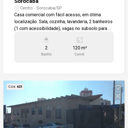
Sorocaba
Centro - Sorocaba/SP
Casa comercial com fácil acesso, em ótima
localização. Sala, cozinha, lavanderia, 2 banheiros
(1 com acessibilidade), vagas no subsolo para 2
carros e 2 vagas em frente à casa. Estamos à
disposição para te atender. Gostaria de saber
2
120 m²
mais informações ou agendar uma visita?
Banho
Const.
Cód.
623