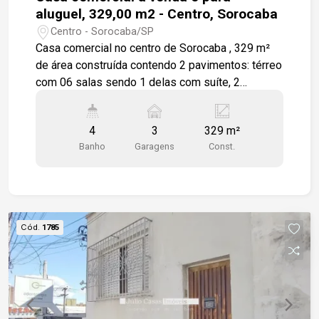
aluguel, 329,00 m2 - Centro, Sorocaba
Centro - Sorocaba/SP
Casa comercial no centro de Sorocaba , 329 m²
de área construída contendo 2 pavimentos: térreo
com 06 salas sendo 1 delas com suíte, 2
banheiros, cozinha, na parte inferior 05 salas, 02
banheiros, área de serviços coberta quintal no
4
3
329 m²
fundo do imóvel. Garagem frontal com 03 vagas.
Banho
Garagens
Const.
Cód.
1785