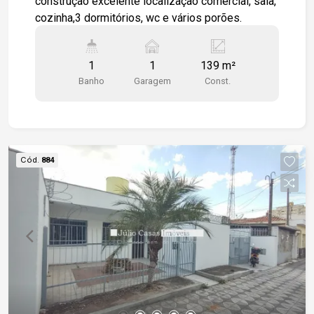
construção excelente localização comercial, sala,
cozinha,3 dormitórios, wc e vários porões.
1
1
139 m²
Banho
Garagem
Const.
Cód.
884