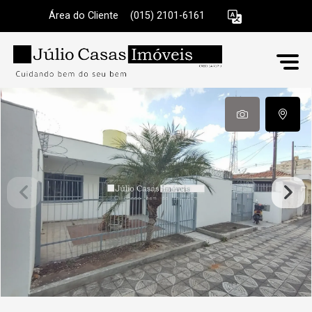
Área do Cliente
|
(015) 2101-6161