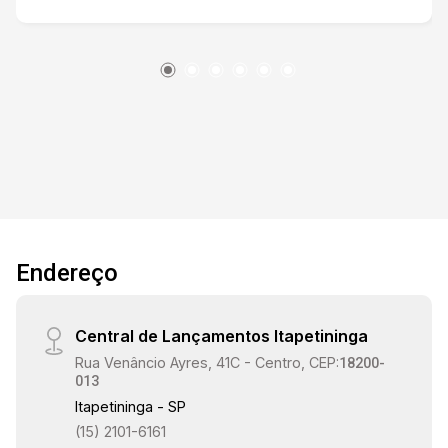
naturalmente, com piso cerâmico em excelente
estado de conservação. Localizado em área de
alto fluxo de veículos no Centro da cidade,
próximo à Avenida Juscelino Kubitschek,
clínicas médicas, laboratórios e
estacionamentos. Gostaria de saber mais
informações ou agendar uma visita?
Endereço
Central de Lançamentos Itapetininga
Rua Venâncio Ayres, 41C - Centro, CEP:
18200-
013
Itapetininga - SP
(15) 2101-6161