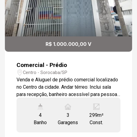
R$ 1.000.000,00 V
Comercial - Prédio
Centro - Sorocaba/SP
Venda e Aluguel de prédio comercial localizado
no Centro da cidade. Andar térreo: Inclui sala
para recepção, banheiro acessível para pessoas
com deficiência (PCD), sala ampla com piso
cerâmico, subsolo com garagem para 3
4
3
299m²
veículos, banheiro e cozinha espaçosa. Primeiro
Banho
Garagens
Const.
pavimento: Composto por 2 salas amplas e 2
banheiros. Ambientes bem iluminados